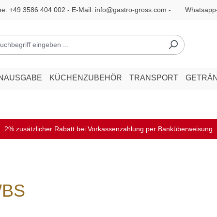
ne:
+49 3586 404 002
- E-Mail:
info@gastro-gross.com
-
Whatsapp
ENAUSGABE
KÜCHENZUBEHÖR
TRANSPORT
GETRÄ
2% zusätzlicher Rabatt bei Vorkassenzahlung per Banküberweisung
WBS