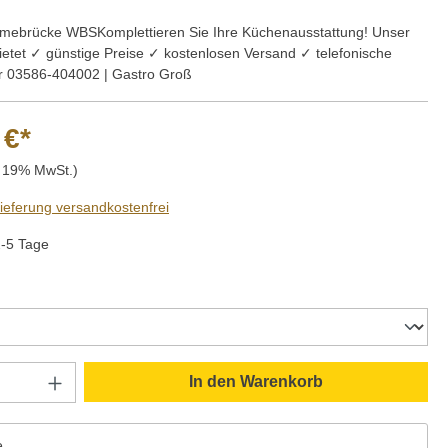
mebrücke WBSKomplettieren Sie Ihre Küchenausstattung! Unser
ietet ✓ günstige Preise ✓ kostenlosen Versand ✓ telefonische
r 03586-404002 | Gastro Groß
 €*
. 19% MwSt.)
Lieferung versandkostenfrei
2-5 Tage
auswählen
Anzahl: Gib den gewünschten Wert ein oder
In den Warenkorb