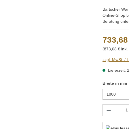
Bartscher Wär
Online-Shop b
Beratung unte
733,68
(873,08 € inkl
zzgl. MwSt. / 
Lieferzeit: 
Breite in mm
Produkt 