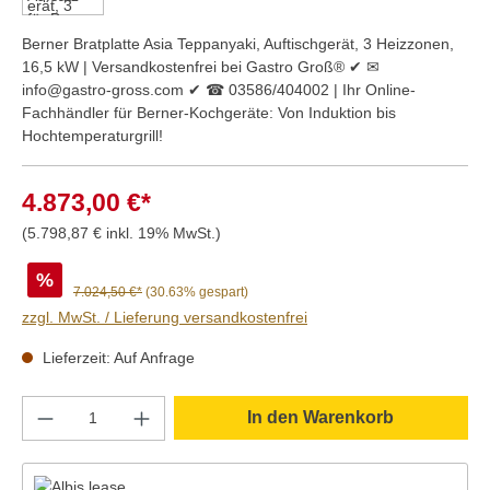
Berner Bratplatte Asia Teppanyaki, Auftischgerät, 3 Heizzonen,
16,5 kW | Versandkostenfrei bei Gastro Groß® ✔ ✉
info@gastro-gross.com ✔ ☎ 03586/404002 | Ihr Online-
Fachhändler für Berner-Kochgeräte: Von Induktion bis
Hochtemperaturgrill!
4.873,00 €*
(5.798,87 € inkl. 19% MwSt.)
%
7.024,50 €*
(30.63% gespart)
zzgl. MwSt. / Lieferung versandkostenfrei
Lieferzeit: Auf Anfrage
Produkt Anzahl: Gib den gewünschten Wert e
In den Warenkorb