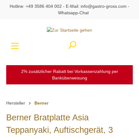
Hotline:
+49 3586 404 002
- E-Mail:
info@gastro-gross.com
-
alt springen
Whatsapp-Chat
Ware
2% zusätzlicher Rabatt bei Vorkassenzahlung per
Banküberweisung
Hersteller
Berner
Berner Bratplatte Asia
Teppanyaki, Auftischgerät, 3