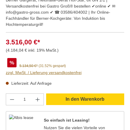
Versandkostenfrei bei Gastro Groß® bestellen ✔online ✔ ✉
info@gastro-gross.com ✔ ☎ 03586/404002 | Ihr Online-
Fachhändler für Berner-Kochgeräte: Von Induktion bis
Hochtemperaturgrill!
3.516,00 €*
(4.184,04 € inkl. 19% MwSt.)
%
5.134,50 €*
(31.52% gespart)
zzgl. MwSt. / Lieferung versandkostenfrei
Lieferzeit: Auf Anfrage
Produkt Anzahl: Gib den gewünschten Wert e
In den Warenkorb
So einfach ist Leasing!
Nutzen Sie die vielen Vorteile von