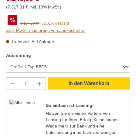
(7.317,31 € inkl. 19% MwSt.)
%
9.124,50 €*
(32.61% gespart)
zzgl. MwSt. / Lieferung versandkostenfrei
Lieferzeit: Auf Anfrage
auswählen
Ausführung
Produkt Anzahl: Gib den gewünschten Wert e
In den Warenkorb
So einfach ist Leasing!
Nutzen Sie die vielen Vorteile von
Leasing für Ihren Erfolg. Keine langen
Wege mehr zur Bank und eine
Entscheidung innerhalb von wenigen