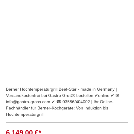
Bildergalerie überspringen
Berner Hochtemperaturgrill Beef-Star - made in Germany |
Versandkostenfrei bei Gastro Groß® bestellen ✔online ✔ ✉
info@gastro-gross.com ✔ ☎ 03586/404002 | Ihr Online-
Fachhändler für Berner-Kochgeräte: Von Induktion bis
Hochtemperaturgrill!
6.149,00 €*