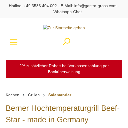
Hotline:
+49 3586 404 002
- E-Mail:
info@gastro-gross.com
-
alt springen
Whatsapp-Chat
Ware
2% zusätzlicher Rabatt bei Vorkassenzahlung per
Banküberweisung
Kochen
Grillen
Salamander
Berner Hochtemperaturgrill Beef-
Star - made in Germany