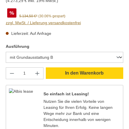
(4.273,29 € inkl. 19% MwSt.)
%
5.134,50 €*
(30.06% gespart)
zzgl. MwSt. / Lieferung versandkostenfrei
Lieferzeit: Auf Anfrage
auswählen
Ausführung
Produkt Anzahl: Gib den gewünschten Wert e
In den Warenkorb
So einfach ist Leasing!
Nutzen Sie die vielen Vorteile von
Leasing für Ihren Erfolg. Keine langen
Wege mehr zur Bank und eine
Entscheidung innerhalb von wenigen
Minuten.