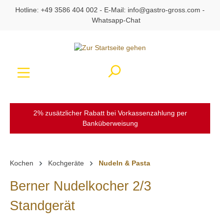
Hotline:
+49 3586 404 002
- E-Mail:
info@gastro-gross.com
-
alt springen
Whatsapp-Chat
Ware
2% zusätzlicher Rabatt bei Vorkassenzahlung per
Banküberweisung
Kochen
Kochgeräte
Nudeln & Pasta
Berner Nudelkocher 2/3
Standgerät