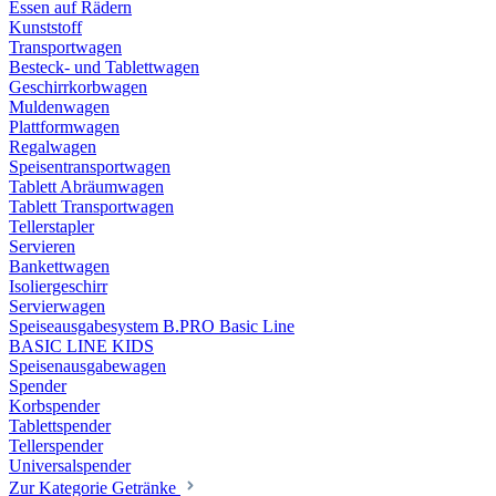
Essen auf Rädern
Kunststoff
Transportwagen
Besteck- und Tablettwagen
Geschirrkorbwagen
Muldenwagen
Plattformwagen
Regalwagen
Speisentransportwagen
Tablett Abräumwagen
Tablett Transportwagen
Tellerstapler
Servieren
Bankettwagen
Isoliergeschirr
Servierwagen
Speiseausgabesystem B.PRO Basic Line
BASIC LINE KIDS
Speisenausgabewagen
Spender
Korbspender
Tablettspender
Tellerspender
Universalspender
Zur Kategorie Getränke