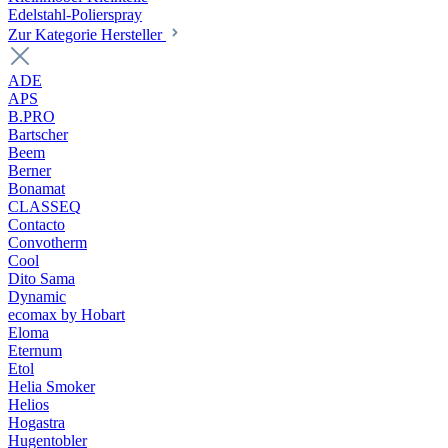
Edelstahl-Polierspray
Zur Kategorie Hersteller
ADE
APS
B.PRO
Bartscher
Beem
Berner
Bonamat
CLASSEQ
Contacto
Convotherm
Cool
Dito Sama
Dynamic
ecomax by Hobart
Eloma
Eternum
Etol
Helia Smoker
Helios
Hogastra
Hugentobler