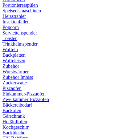
Portioniererspülen
Speiseeismaschinen
Heizstrahler
Insektenfallen
Popcorn
Serviettenspender
Toaster
Trinkhalmspender
Waffeln
Backplatten
Waffeleisen
Zubehör
Wurstwärmer
Zubehör Imbiss
Zuckerwatte
Pizzaofen
Einkammer-Pizzaofen
Zweikammer-Pizzaofen
Bäckereibedarf
Backofen
Gärschrank
Heißluftofen
Kochgeschirr
Backbleche