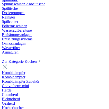
Spülmaschinen Anbautische
Spültische
Dosierpumpen
Reiniger
Spülcenter
Poliermaschinen
Wasseraufbereitung
Enthärtungsanlagen
Entsalzungssysteme
Osmoseanlagen
Wasserfilter
Armaturen
Zur Kategorie Kochen
Kombidämpfer
Kombidämpfer
Kombidämpfer Zubehör
Convotherm mini
Herde
Ceranherd
Elektroherd
Gasherd
Hockerkocher