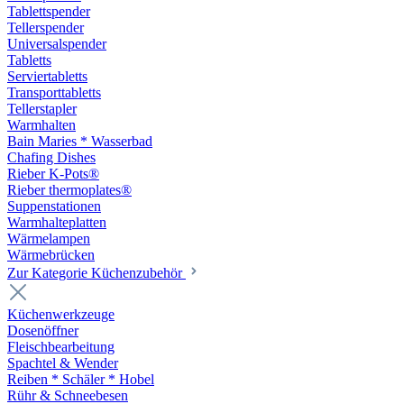
Tablettspender
Tellerspender
Universalspender
Tabletts
Serviertabletts
Transporttabletts
Tellerstapler
Warmhalten
Bain Maries * Wasserbad
Chafing Dishes
Rieber K-Pots®
Rieber thermoplates®
Suppenstationen
Warmhalteplatten
Wärmelampen
Wärmebrücken
Zur Kategorie Küchenzubehör
Küchenwerkzeuge
Dosenöffner
Fleischbearbeitung
Spachtel & Wender
Reiben * Schäler * Hobel
Rühr & Schneebesen