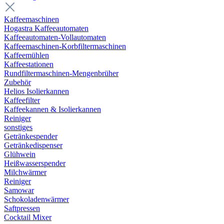
Kaffeemaschinen
Hogastra Kaffeeautomaten
Kaffeeautomaten-Vollautomaten
Kaffeemaschinen-Korbfiltermaschinen
Kaffeemühlen
Kaffeestationen
Rundfiltermaschinen-Mengenbrüher
Zubehör
Helios Isolierkannen
Kaffeefilter
Kaffeekannen & Isolierkannen
Reiniger
sonstiges
Getränkespender
Getränkedispenser
Glühwein
Heißwasserspender
Milchwärmer
Reiniger
Samowar
Schokoladenwärmer
Saftpressen
Cocktail Mixer