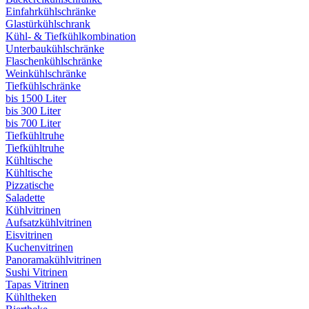
Einfahrkühlschränke
Glastürkühlschrank
Kühl- & Tiefkühlkombination
Unterbaukühlschränke
Flaschenkühlschränke
Weinkühlschränke
Tiefkühlschränke
bis 1500 Liter
bis 300 Liter
bis 700 Liter
Tiefkühltruhe
Tiefkühltruhe
Kühltische
Kühltische
Pizzatische
Saladette
Kühlvitrinen
Aufsatzkühlvitrinen
Eisvitrinen
Kuchenvitrinen
Panoramakühlvitrinen
Sushi Vitrinen
Tapas Vitrinen
Kühltheken