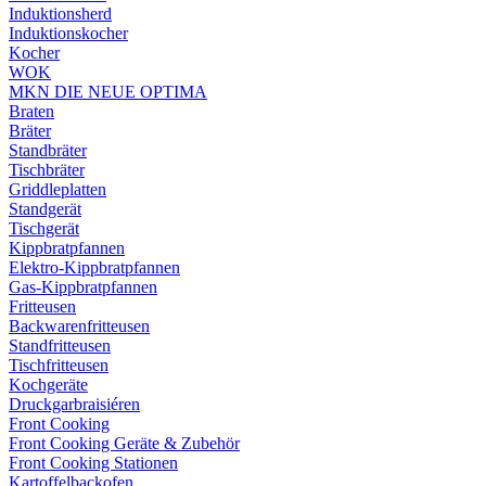
Induktionsherd
Induktionskocher
Kocher
WOK
MKN DIE NEUE OPTIMA
Braten
Bräter
Standbräter
Tischbräter
Griddleplatten
Standgerät
Tischgerät
Kippbratpfannen
Elektro-Kippbratpfannen
Gas-Kippbratpfannen
Fritteusen
Backwarenfritteusen
Standfritteusen
Tischfritteusen
Kochgeräte
Druckgarbraisiéren
Front Cooking
Front Cooking Geräte & Zubehör
Front Cooking Stationen
Kartoffelbackofen