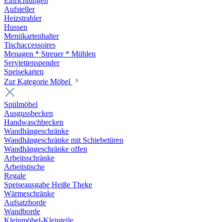
Einrichtungen
Aufsteller
Heizstrahler
Hussen
Menükartenhalter
Tischaccessoires
Menagen * Streuer * Mühlen
Serviettenspender
Speisekarten
Zur Kategorie Möbel
Spülmöbel
Ausgussbecken
Handwaschbecken
Wandhängeschränke
Wandhängeschränke mit Schiebetüren
Wandhängeschränke offen
Arbeitsschränke
Arbeitstische
Regale
Speiseausgabe Heiße Theke
Wärmeschränke
Aufsatzborde
Wandborde
Kleinmöbel-Kleinteile