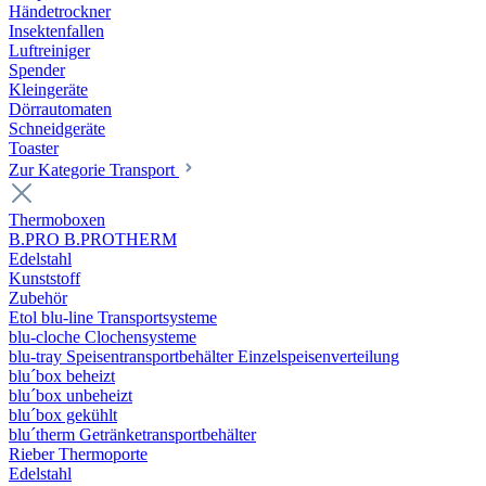
Händetrockner
Insektenfallen
Luftreiniger
Spender
Kleingeräte
Dörrautomaten
Schneidgeräte
Toaster
Zur Kategorie Transport
Thermoboxen
B.PRO B.PROTHERM
Edelstahl
Kunststoff
Zubehör
Etol blu-line Transportsysteme
blu-cloche Clochensysteme
blu-tray Speisentransportbehälter Einzelspeisenverteilung
blu´box beheizt
blu´box unbeheizt
blu´box gekühlt
blu´therm Getränketransportbehälter
Rieber Thermoporte
Edelstahl