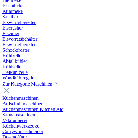
Biertheke
Fischtheke
Kühltheke
Salatbar
Eiswürfelbereiter
Eiscrusher
Eiseimer
Eisvorratsbehälter
Eiswürfelbereiter
Schockfroster
Kühlzellen
Abfallkühler
Kühlzelle
Tiefkühlzelle
Wandkühlregale
Zur Kategorie Maschinen
Küchenmaschinen
Aufschnittmaschinen
Küchenmaschinen Kitchen Aid
Sahnemaschinen
Vakuumierer
Küchenwerkzeuge
Currywurstschneider
Dosenöffner