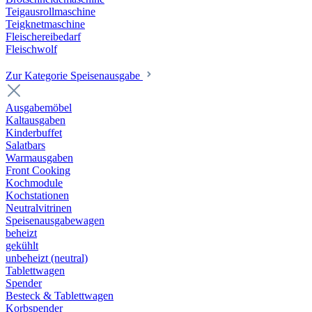
Teigausrollmaschine
Teigknetmaschine
Fleischereibedarf
Fleischwolf
Zur Kategorie Speisenausgabe
Ausgabemöbel
Kaltausgaben
Kinderbuffet
Salatbars
Warmausgaben
Front Cooking
Kochmodule
Kochstationen
Neutralvitrinen
Speisenausgabewagen
beheizt
gekühlt
unbeheizt (neutral)
Tablettwagen
Spender
Besteck & Tablettwagen
Korbspender