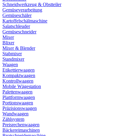
Schneidwerkzeug & Obstteiler
Gemüseverarbeitung
Gemüseschäler
Kartoffelschälmaschine
Salatschleuder
Gemüseschneider
Mixer
Blixer
Mixer & Blender
Stabmixer
Standmixer
Waagen
Etikettierwaagen
Kompaktwaagen
Kontrollwaagen
Mobile Wägestation
Palettenwaagen
Plattformwaagen
Portionswaagen
Präzisionswaagen
Wandwaagen
Zählsystem
Preisrechenwaagen
Bäckereimaschinen
Brotschneidemaschine