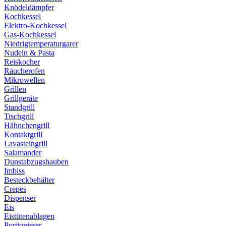
Knödeldämpfer
Kochkessel
Elektro-Kochkessel
Gas-Kochkessel
Niedrigtemperaturgarer
Nudeln & Pasta
Reiskocher
Räucherofen
Mikrowellen
Grillen
Grillgeräte
Standgrill
Tischgrill
Hähnchengrill
Kontaktgrill
Lavasteingrill
Salamander
Dunstabzugshauben
Imbiss
Besteckbehälter
Crepes
Dispenser
Eis
Eistütenablagen
Portionierer