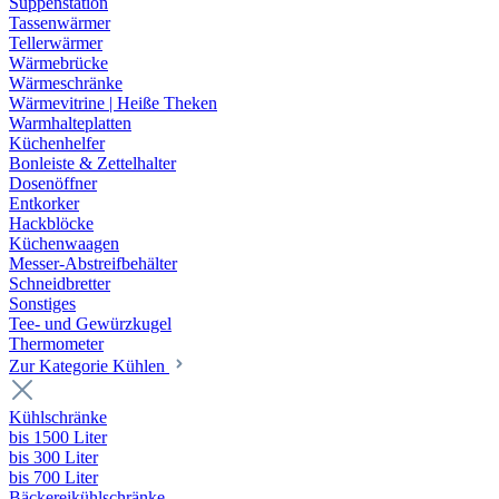
Suppenstation
Tassenwärmer
Tellerwärmer
Wärmebrücke
Wärmeschränke
Wärmevitrine | Heiße Theken
Warmhalteplatten
Küchenhelfer
Bonleiste & Zettelhalter
Dosenöffner
Entkorker
Hackblöcke
Küchenwaagen
Messer-Abstreifbehälter
Schneidbretter
Sonstiges
Tee- und Gewürzkugel
Thermometer
Zur Kategorie Kühlen
Kühlschränke
bis 1500 Liter
bis 300 Liter
bis 700 Liter
Bäckereikühlschränke