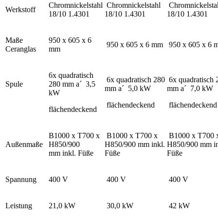
Chromnickelstahl
Chromnickelstahl
Chromnickelsta
Werkstoff
18/10 1.4301
18/10 1.4301
18/10 1.4301
Maße
950 x 605 x 6
950 x 605 x 6 mm
950 x 605 x 6 
Ceranglas
mm
6x quadratisch
6x quadratisch 280
6x quadratisch 
Spule
280 mm a´ 3,5
mm a´ 5,0 kW
mm a´ 7,0 kW
kW
flächendeckend
flächendeckend
flächendeckend
B1000 x T700 x
B1000 x T700 x
B1000 x T700 
Außenmaße
H850/900
H850/900 mm inkl.
H850/900 mm in
mm inkl. Füße
Füße
Füße
Spannung
400 V
400 V
400 V
Leistung
21,0 kW
30,0 kW
42 kW