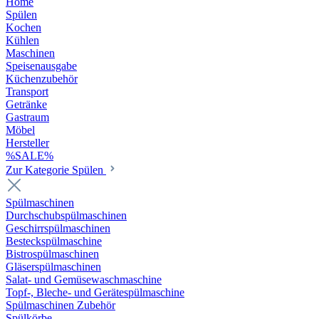
Home
Spülen
Kochen
Kühlen
Maschinen
Speisenausgabe
Küchenzubehör
Transport
Getränke
Gastraum
Möbel
Hersteller
%SALE%
Zur Kategorie Spülen
Spülmaschinen
Durchschubspülmaschinen
Geschirrspülmaschinen
Besteckspülmaschine
Bistrospülmaschinen
Gläserspülmaschinen
Salat- und Gemüsewaschmaschine
Topf-, Bleche- und Gerätespülmaschine
Spülmaschinen Zubehör
Spülkörbe