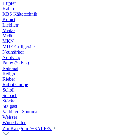
Hupfer
Kahla
KBS Kältetechnik
Komet
Liebherr
Meiko
Melitta
MKN
MUE Grillgeräte
Neumärker
NordCap
Palux (Salvis)
Rational
Retigo
Rieber
Robot Coupe
Scholl
Selbach
Stöckel
Stalgast
Vaihinger Sanomat
Weisser
Winterhalter
Zur Kategorie %SALE%