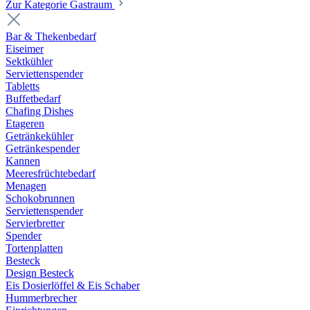
Zur Kategorie Gastraum
Bar & Thekenbedarf
Eiseimer
Sektkühler
Serviettenspender
Tabletts
Buffetbedarf
Chafing Dishes
Etageren
Getränkekühler
Getränkespender
Kannen
Meeresfrüchtebedarf
Menagen
Schokobrunnen
Serviettenspender
Servierbretter
Spender
Tortenplatten
Besteck
Design Besteck
Eis Dosierlöffel & Eis Schaber
Hummerbrecher