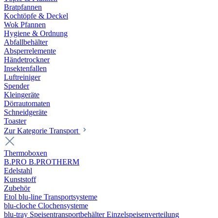
Bratpfannen
Kochtöpfe & Deckel
Wok Pfannen
Hygiene & Ordnung
Abfallbehälter
Absperrelemente
Händetrockner
Insektenfallen
Luftreiniger
Spender
Kleingeräte
Dörrautomaten
Schneidgeräte
Toaster
Zur Kategorie Transport
Thermoboxen
B.PRO B.PROTHERM
Edelstahl
Kunststoff
Zubehör
Etol blu-line Transportsysteme
blu-cloche Clochensysteme
blu-tray Speisentransportbehälter Einzelspeisenverteilung