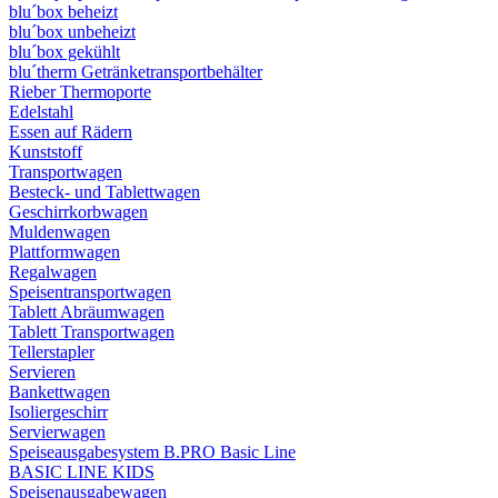
blu´box beheizt
blu´box unbeheizt
blu´box gekühlt
blu´therm Getränketransportbehälter
Rieber Thermoporte
Edelstahl
Essen auf Rädern
Kunststoff
Transportwagen
Besteck- und Tablettwagen
Geschirrkorbwagen
Muldenwagen
Plattformwagen
Regalwagen
Speisentransportwagen
Tablett Abräumwagen
Tablett Transportwagen
Tellerstapler
Servieren
Bankettwagen
Isoliergeschirr
Servierwagen
Speiseausgabesystem B.PRO Basic Line
BASIC LINE KIDS
Speisenausgabewagen