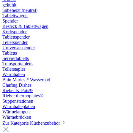
gekühlt
unbeheizt (neutral)
Tablettwagen
Spender
Besteck & Tablettwagen
Korbspender
Tablettspender
Tellerspender
Universalspender
Tabletts
Serviertabletts
Transporttabletts
Tellerstapler
Warmhalten
Bain Maries * Wasserbad
Chafing Dishes
Rieber K-Pots®
Rieber thermoplates®
Suppenstationen
Warmhalteplatten
Wärmelampen
Wärmebrücken
Zur Kategorie Küchenzubehör