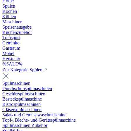
Home
Spülen
Kochen
Kühlen
Maschinen
Speisenausgabe
Küchenzubehör
Transport
Getränke
Gastraum
Möbel
Hersteller
%SALE%
Zur Kategorie Spülen
Spülmaschinen
Durchschubspülmaschinen
Geschirrspülmaschinen
Besteckspülmaschine
Bistrospülmaschinen
Gläserspülmaschinen
Salat- und Gemüsewaschmaschine
Topf-, Bleche- und Gerätespülmaschine
Spülmaschinen Zubehör
Spülkörbe