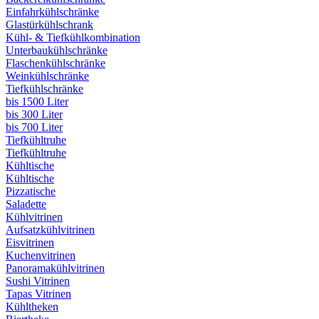
Einfahrkühlschränke
Glastürkühlschrank
Kühl- & Tiefkühlkombination
Unterbaukühlschränke
Flaschenkühlschränke
Weinkühlschränke
Tiefkühlschränke
bis 1500 Liter
bis 300 Liter
bis 700 Liter
Tiefkühltruhe
Tiefkühltruhe
Kühltische
Kühltische
Pizzatische
Saladette
Kühlvitrinen
Aufsatzkühlvitrinen
Eisvitrinen
Kuchenvitrinen
Panoramakühlvitrinen
Sushi Vitrinen
Tapas Vitrinen
Kühltheken