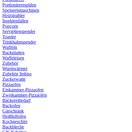
Portioniererspülen
Speiseeismaschinen
Heizstrahler
Insektenfallen
Popcorn
Serviettenspender
Toaster
Trinkhalmspender
Waffeln
Backplatten
Waffeleisen
Zubehör
Wurstwärmer
Zubehör Imbiss
Zuckerwatte
Pizzaofen
Einkammer-Pizzaofen
Zweikammer-Pizzaofen
Bäckereibedarf
Backofen
Gärschrank
Heißluftofen
Kochgeschirr
Backbleche