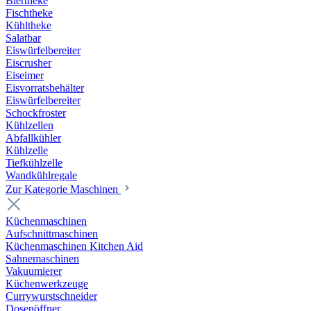
Biertheke
Fischtheke
Kühltheke
Salatbar
Eiswürfelbereiter
Eiscrusher
Eiseimer
Eisvorratsbehälter
Eiswürfelbereiter
Schockfroster
Kühlzellen
Abfallkühler
Kühlzelle
Tiefkühlzelle
Wandkühlregale
Zur Kategorie Maschinen
Küchenmaschinen
Aufschnittmaschinen
Küchenmaschinen Kitchen Aid
Sahnemaschinen
Vakuumierer
Küchenwerkzeuge
Currywurstschneider
Dosenöffner