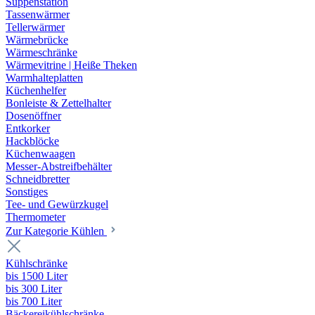
Suppenstation
Tassenwärmer
Tellerwärmer
Wärmebrücke
Wärmeschränke
Wärmevitrine | Heiße Theken
Warmhalteplatten
Küchenhelfer
Bonleiste & Zettelhalter
Dosenöffner
Entkorker
Hackblöcke
Küchenwaagen
Messer-Abstreifbehälter
Schneidbretter
Sonstiges
Tee- und Gewürzkugel
Thermometer
Zur Kategorie Kühlen
Kühlschränke
bis 1500 Liter
bis 300 Liter
bis 700 Liter
Bäckereikühlschränke