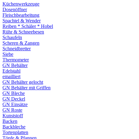
Küchenwerkzeuge
Dosenöffner
Fleischbearbeitung
Spachtel & Wender
Reiben * Schäler * Hobel
Rühr & Schneebesen
Schaufeln
Scheren & Zangen
Schneidbretter
Siebe
Thermometer
GN Behälter
Edelstahl
emailliert
GN Behälter gelocht
GN Behälter mit Griffen
GN Bleche
GN Deckel
GN Einsätze
GN Roste
Kunststoff
Backen
Backbleche
Tortenplatten
Töpfe & Pfannen