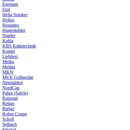
Eternum
Etol
Helia Smoker
Helios
Hogastra
Hugentobler
Hupfer
Kahla
KBS Kältetechnik
Komet
Liebherr
Meiko
Melitta
MKN
MUE Grillgeräte
Neumärker
NordCap
Palux (Salvis)
Rational
Retigo
Rieber
Robot Coupe
Scholl
Selbach
Stöckel