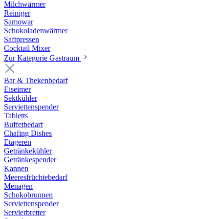
Milchwärmer
Reiniger
Samowar
Schokoladenwärmer
Saftpressen
Cocktail Mixer
Zur Kategorie Gastraum
Bar & Thekenbedarf
Eiseimer
Sektkühler
Serviettenspender
Tabletts
Buffetbedarf
Chafing Dishes
Etageren
Getränkekühler
Getränkespender
Kannen
Meeresfrüchtebedarf
Menagen
Schokobrunnen
Serviettenspender
Servierbretter