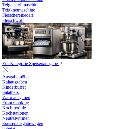
Teigausrollmaschine
Teigknetmaschine
Fleischereibedarf
Fleischwolf
Zur Kategorie Speisenausgabe
Ausgabemöbel
Kaltausgaben
Kinderbuffet
Salatbars
Warmausgaben
Front Cooking
Kochmodule
Kochstationen
Neutralvitrinen
Speisenausgabewagen
beheizt