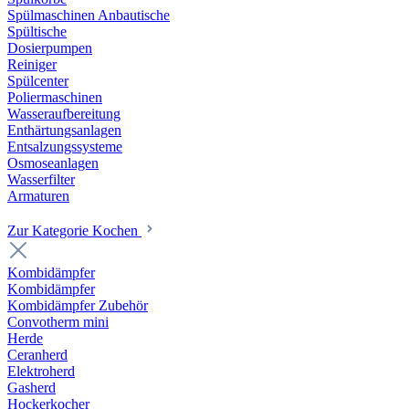
Spülmaschinen Anbautische
Spültische
Dosierpumpen
Reiniger
Spülcenter
Poliermaschinen
Wasseraufbereitung
Enthärtungsanlagen
Entsalzungssysteme
Osmoseanlagen
Wasserfilter
Armaturen
Zur Kategorie Kochen
Kombidämpfer
Kombidämpfer
Kombidämpfer Zubehör
Convotherm mini
Herde
Ceranherd
Elektroherd
Gasherd
Hockerkocher