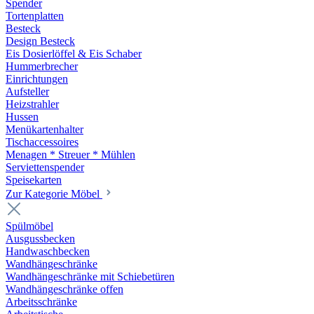
Spender
Tortenplatten
Besteck
Design Besteck
Eis Dosierlöffel & Eis Schaber
Hummerbrecher
Einrichtungen
Aufsteller
Heizstrahler
Hussen
Menükartenhalter
Tischaccessoires
Menagen * Streuer * Mühlen
Serviettenspender
Speisekarten
Zur Kategorie Möbel
Spülmöbel
Ausgussbecken
Handwaschbecken
Wandhängeschränke
Wandhängeschränke mit Schiebetüren
Wandhängeschränke offen
Arbeitsschränke