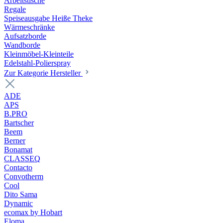
Arbeitstische
Regale
Speiseausgabe Heiße Theke
Wärmeschränke
Aufsatzborde
Wandborde
Kleinmöbel-Kleinteile
Edelstahl-Polierspray
Zur Kategorie Hersteller
ADE
APS
B.PRO
Bartscher
Beem
Berner
Bonamat
CLASSEQ
Contacto
Convotherm
Cool
Dito Sama
Dynamic
ecomax by Hobart
Eloma