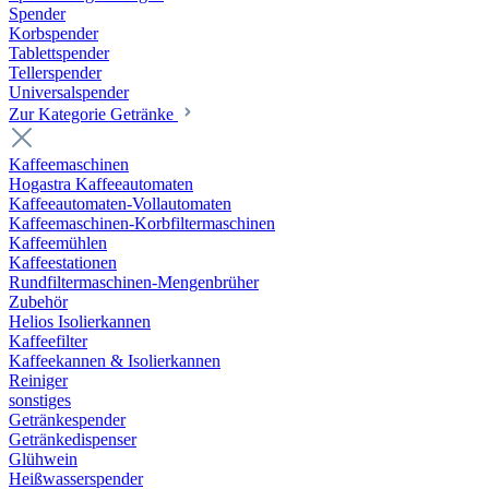
Spender
Korbspender
Tablettspender
Tellerspender
Universalspender
Zur Kategorie Getränke
Kaffeemaschinen
Hogastra Kaffeeautomaten
Kaffeeautomaten-Vollautomaten
Kaffeemaschinen-Korbfiltermaschinen
Kaffeemühlen
Kaffeestationen
Rundfiltermaschinen-Mengenbrüher
Zubehör
Helios Isolierkannen
Kaffeefilter
Kaffeekannen & Isolierkannen
Reiniger
sonstiges
Getränkespender
Getränkedispenser
Glühwein
Heißwasserspender