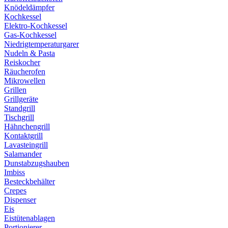
Knödeldämpfer
Kochkessel
Elektro-Kochkessel
Gas-Kochkessel
Niedrigtemperaturgarer
Nudeln & Pasta
Reiskocher
Räucherofen
Mikrowellen
Grillen
Grillgeräte
Standgrill
Tischgrill
Hähnchengrill
Kontaktgrill
Lavasteingrill
Salamander
Dunstabzugshauben
Imbiss
Besteckbehälter
Crepes
Dispenser
Eis
Eistütenablagen
Portionierer