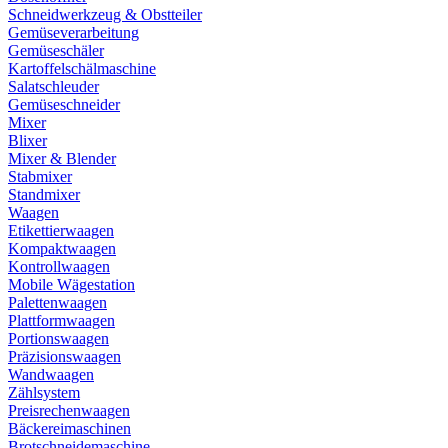
Schneidwerkzeug & Obstteiler
Gemüseverarbeitung
Gemüseschäler
Kartoffelschälmaschine
Salatschleuder
Gemüseschneider
Mixer
Blixer
Mixer & Blender
Stabmixer
Standmixer
Waagen
Etikettierwaagen
Kompaktwaagen
Kontrollwaagen
Mobile Wägestation
Palettenwaagen
Plattformwaagen
Portionswaagen
Präzisionswaagen
Wandwaagen
Zählsystem
Preisrechenwaagen
Bäckereimaschinen
Brotschneidemaschine