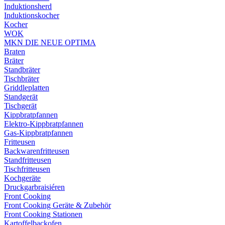
Induktionsherd
Induktionskocher
Kocher
WOK
MKN DIE NEUE OPTIMA
Braten
Bräter
Standbräter
Tischbräter
Griddleplatten
Standgerät
Tischgerät
Kippbratpfannen
Elektro-Kippbratpfannen
Gas-Kippbratpfannen
Fritteusen
Backwarenfritteusen
Standfritteusen
Tischfritteusen
Kochgeräte
Druckgarbraisiéren
Front Cooking
Front Cooking Geräte & Zubehör
Front Cooking Stationen
Kartoffelbackofen