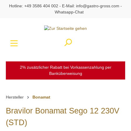
Hotline:
+49 3586 404 002
- E-Mail:
info@gastro-gross.com
-
alt springen
Whatsapp-Chat
Ware
2% zusätzlicher Rabatt bei Vorkassenzahlung per
Banküberweisung
Hersteller
Bonamat
Bravilor Bonamat Sego 12 230V
(STD)