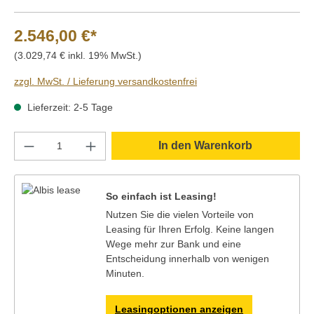
2.546,00 €*
(3.029,74 € inkl. 19% MwSt.)
zzgl. MwSt. / Lieferung versandkostenfrei
Lieferzeit: 2-5 Tage
Produkt Anzahl: Gib den gewünschten Wert e
In den Warenkorb
So einfach ist Leasing!
Nutzen Sie die vielen Vorteile von
Leasing für Ihren Erfolg. Keine langen
Wege mehr zur Bank und eine
Entscheidung innerhalb von wenigen
Minuten.
Leasingoptionen anzeigen