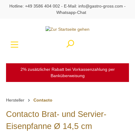
Hotline:
+49 3586 404 002
- E-Mail:
info@gastro-gross.com
-
alt springen
Whatsapp-Chat
Ware
2% zusätzlicher Rabatt bei Vorkassenzahlung per
Banküberweisung
Hersteller
Contacto
Contacto Brat- und Servier-
Eisenpfanne Ø 14,5 cm