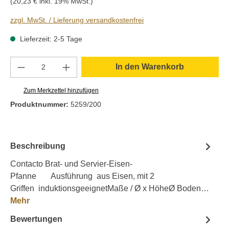
(20,23 € inkl. 19% MwSt.)
zzgl. MwSt. / Lieferung versandkostenfrei
Lieferzeit: 2-5 Tage
Produkt Anzahl: Gib den gewünschten Wert e
In den Warenkorb
Zum Merkzettel hinzufügen
Produktnummer:
5259/200
Beschreibung
Contacto Brat- und Servier-Eisen-
Pfanne Ausführung aus Eisen, mit 2
Griffen induktionsgeeignetMaße / Ø x HöheØ Boden…
Mehr
Bewertungen