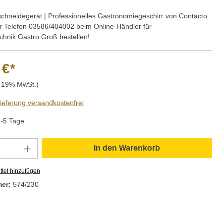
schneidegerät | Professionelles Gastronomiegeschirr von Contacto
er Telefon 03586/404002 beim Online-Händler für
hnik Gastro Groß bestellen!
 €*
. 19% MwSt.)
Lieferung versandkostenfrei
2-5 Tage
Anzahl: Gib den gewünschten Wert ein oder
In den Warenkorb
tel hinzufügen
mer:
574/230