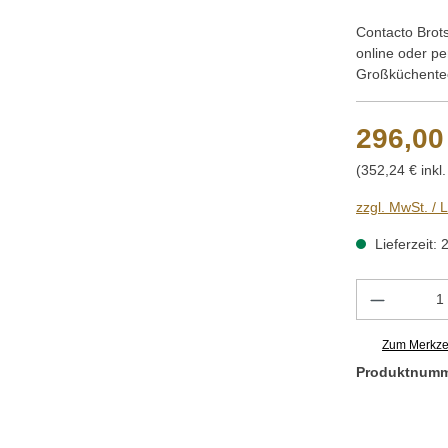
Contacto Brot
online oder p
Großküchentec
296,00
(352,24 € inkl
zzgl. MwSt. / 
Lieferzeit: 
Produkt 
Zum Merkzet
Produktnum