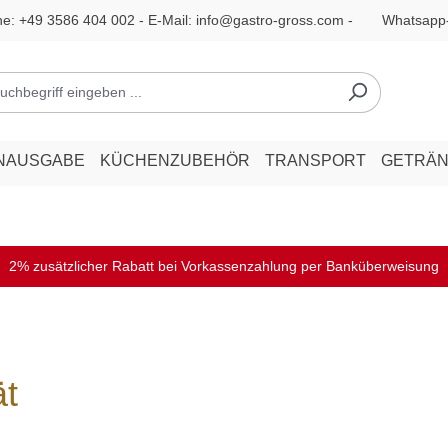
ne:
+49 3586 404 002
- E-Mail:
info@gastro-gross.com
-
Whatsapp
NAUSGABE
KÜCHENZUBEHÖR
TRANSPORT
GETRÄ
2% zusätzlicher Rabatt bei Vorkassenzahlung per Banküberweisung
ät