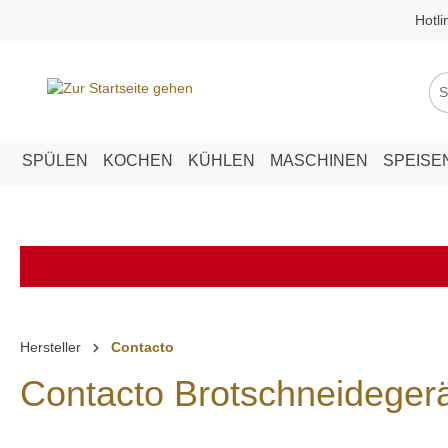
Hotli
springen
Zur Hauptnavigation springen
SPÜLEN
KOCHEN
KÜHLEN
MASCHINEN
SPEISE
Hersteller
Contacto
Contacto Brotschneideger