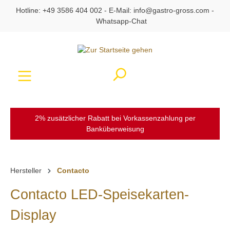
Hotline:
+49 3586 404 002
- E-Mail:
info@gastro-gross.com
-
alt springen
Whatsapp-Chat
Ware
2% zusätzlicher Rabatt bei Vorkassenzahlung per
Banküberweisung
Hersteller
Contacto
Contacto LED-Speisekarten-
Display