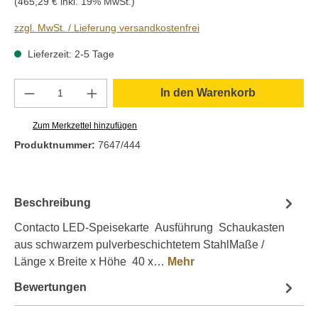
(465,29 € inkl. 19% MwSt.)
zzgl. MwSt. / Lieferung versandkostenfrei
Lieferzeit: 2-5 Tage
Produkt Anzahl: Gib den gewünschten Wert e
In den Warenkorb
Zum Merkzettel hinzufügen
Produktnummer:
7647/444
Beschreibung
Contacto LED-Speisekarte Ausführung Schaukasten
aus schwarzem pulverbeschichtetem StahlMaße /
Länge x Breite x Höhe 40 x…
Mehr
Bewertungen