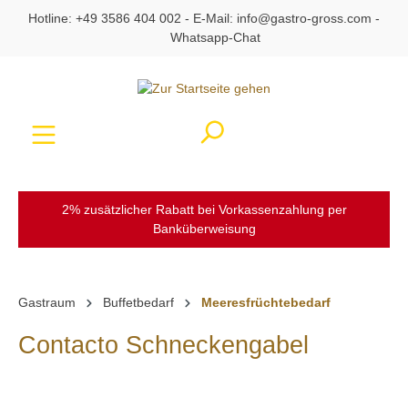
Hotline:
+49 3586 404 002
- E-Mail:
info@gastro-gross.com
-
alt springen
Whatsapp-Chat
Ware
2% zusätzlicher Rabatt bei Vorkassenzahlung per
Banküberweisung
Gastraum
Buffetbedarf
Meeresfrüchtebedarf
Contacto Schneckengabel