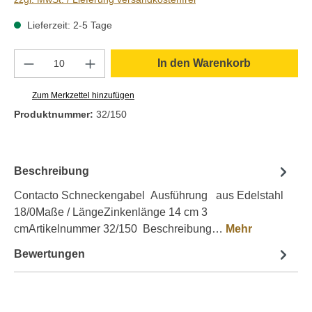
Lieferzeit: 2-5 Tage
Produkt Anzahl: Gib den gewünschten Wert e
In den Warenkorb
Zum Merkzettel hinzufügen
Produktnummer:
32/150
Beschreibung
Contacto Schneckengabel Ausführung aus Edelstahl
18/0Maße / LängeZinkenlänge 14 cm 3
cmArtikelnummer 32/150 Beschreibung…
Mehr
Bewertungen