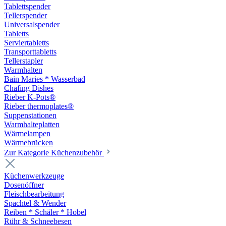
Tablettspender
Tellerspender
Universalspender
Tabletts
Serviertabletts
Transporttabletts
Tellerstapler
Warmhalten
Bain Maries * Wasserbad
Chafing Dishes
Rieber K-Pots®
Rieber thermoplates®
Suppenstationen
Warmhalteplatten
Wärmelampen
Wärmebrücken
Zur Kategorie Küchenzubehör
Küchenwerkzeuge
Dosenöffner
Fleischbearbeitung
Spachtel & Wender
Reiben * Schäler * Hobel
Rühr & Schneebesen