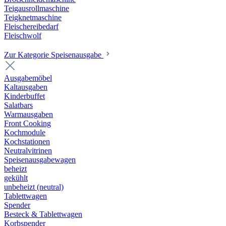
Teigausrollmaschine
Teigknetmaschine
Fleischereibedarf
Fleischwolf
Zur Kategorie Speisenausgabe
Ausgabemöbel
Kaltausgaben
Kinderbuffet
Salatbars
Warmausgaben
Front Cooking
Kochmodule
Kochstationen
Neutralvitrinen
Speisenausgabewagen
beheizt
gekühlt
unbeheizt (neutral)
Tablettwagen
Spender
Besteck & Tablettwagen
Korbspender