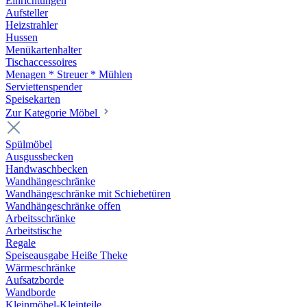
Einrichtungen
Aufsteller
Heizstrahler
Hussen
Menükartenhalter
Tischaccessoires
Menagen * Streuer * Mühlen
Serviettenspender
Speisekarten
Zur Kategorie Möbel
Spülmöbel
Ausgussbecken
Handwaschbecken
Wandhängeschränke
Wandhängeschränke mit Schiebetüren
Wandhängeschränke offen
Arbeitsschränke
Arbeitstische
Regale
Speiseausgabe Heiße Theke
Wärmeschränke
Aufsatzborde
Wandborde
Kleinmöbel-Kleinteile