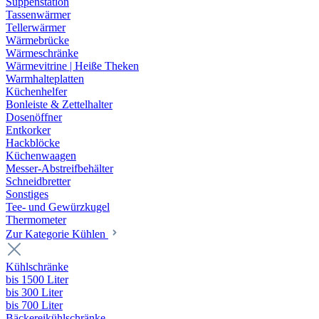
Suppenstation
Tassenwärmer
Tellerwärmer
Wärmebrücke
Wärmeschränke
Wärmevitrine | Heiße Theken
Warmhalteplatten
Küchenhelfer
Bonleiste & Zettelhalter
Dosenöffner
Entkorker
Hackblöcke
Küchenwaagen
Messer-Abstreifbehälter
Schneidbretter
Sonstiges
Tee- und Gewürzkugel
Thermometer
Zur Kategorie Kühlen
Kühlschränke
bis 1500 Liter
bis 300 Liter
bis 700 Liter
Bäckereikühlschränke