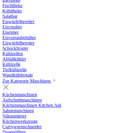
Biertheke
Fischtheke
Kühltheke
Salatbar
Eiswürfelbereiter
Eiscrusher
Eiseimer
Eisvorratsbehälter
Eiswürfelbereiter
Schockfroster
Kühlzellen
Abfallkühler
Kühlzelle
Tiefkühlzelle
Wandkühlregale
Zur Kategorie Maschinen
Küchenmaschinen
Aufschnittmaschinen
Küchenmaschinen Kitchen Aid
Sahnemaschinen
Vakuumierer
Küchenwerkzeuge
Currywurstschneider
Dosenöffner