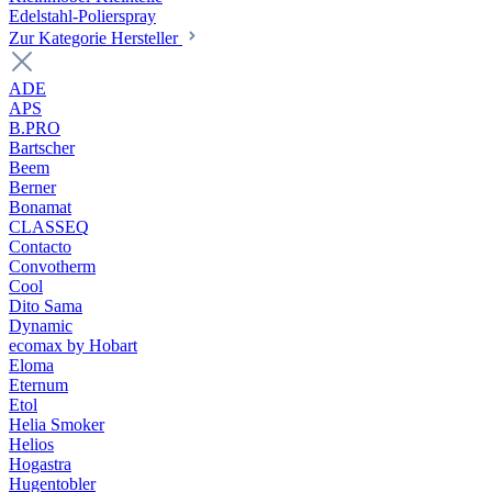
Edelstahl-Polierspray
Zur Kategorie Hersteller
ADE
APS
B.PRO
Bartscher
Beem
Berner
Bonamat
CLASSEQ
Contacto
Convotherm
Cool
Dito Sama
Dynamic
ecomax by Hobart
Eloma
Eternum
Etol
Helia Smoker
Helios
Hogastra
Hugentobler