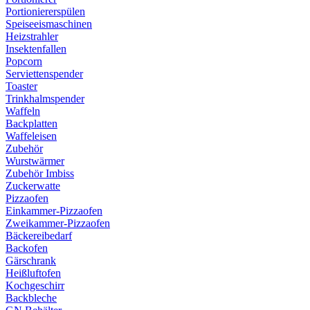
Portioniererspülen
Speiseeismaschinen
Heizstrahler
Insektenfallen
Popcorn
Serviettenspender
Toaster
Trinkhalmspender
Waffeln
Backplatten
Waffeleisen
Zubehör
Wurstwärmer
Zubehör Imbiss
Zuckerwatte
Pizzaofen
Einkammer-Pizzaofen
Zweikammer-Pizzaofen
Bäckereibedarf
Backofen
Gärschrank
Heißluftofen
Kochgeschirr
Backbleche