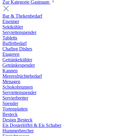
Zur Kategorie Gastraum
Bar & Thekenbedarf
Eiseimer
Sektkühler
Serviettenspender
Tabletts
Buffetbedarf
Chafing Dishes
Etageren
Getränkekühler
Getränkespender
Kannen
Meeresfrüchtebedarf
Menagen
Schokobrunnen
Serviettenspender
Servierbretter
Spender
Tortenplatten
Besteck
Design Besteck
Eis Dosierlöffel & Eis Schaber
Hummerbrecher