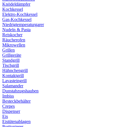
Knödeldämpfer
Kochkessel
Elektro-Kochkessel
Gas-Kochkessel
Niedrigtemperaturgarer
Nudeln & Pasta
Reiskocher
Räucherofen
Mikrowellen
Grillen
Grillgeräte
Standgrill
Tischgrill
Hähnchengrill
Kontaktgrill
Lavasteingrill
Salamander
Dunstabzugshauben
Imbiss
Besteckbehälter
Crepes
Dispenser
Eis
Eistütenablagen
Portionierer