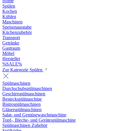
Home
Spülen
Kochen
Kühlen
Maschinen
Speisenausgabe
Küchenzubehör
Transport
Getränke
Gastraum
Möbel
Hersteller
%SALE%
Zur Kategorie Spülen
Spülmaschinen
Durchschubspülmaschinen
Geschirrspülmaschinen
Besteckspülmaschine
Bistrospülmaschinen
Gläserspülmaschinen
Salat- und Gemüsewaschmaschine
Topf-, Bleche- und Gerätespülmaschine
Spülmaschinen Zubehör
Spülkörbe