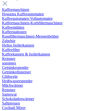
Kaffeemaschinen
Hogastra Kaffeeautomaten
Kaffeeautomaten-Vollautomaten
Kaffeemaschinen-Korbfiltermaschinen
Kaffeemühlen
Kaffeestationen
Rundfiltermaschinen-Mengenbrüher
Zubehör
Helios Isolierkannen
Kaffeefilter
Kaffeekannen & Isolierkannen
Reiniger
sonstiges
Getränkespender
Getränkedispenser
Glühwein
Heißwasserspender
Milchwärmer
Reiniger
Samowar
Schokoladenwärmer
Saftpressen
Cocktail Mixer