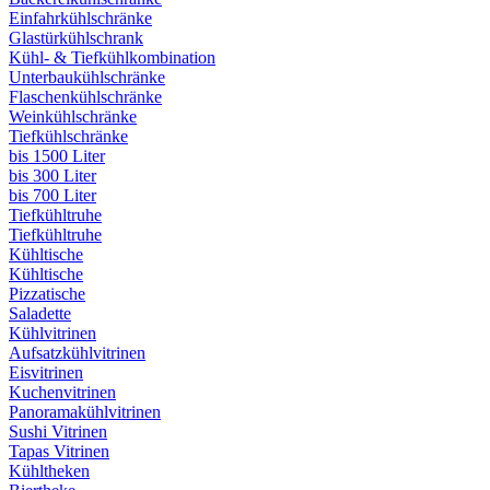
Einfahrkühlschränke
Glastürkühlschrank
Kühl- & Tiefkühlkombination
Unterbaukühlschränke
Flaschenkühlschränke
Weinkühlschränke
Tiefkühlschränke
bis 1500 Liter
bis 300 Liter
bis 700 Liter
Tiefkühltruhe
Tiefkühltruhe
Kühltische
Kühltische
Pizzatische
Saladette
Kühlvitrinen
Aufsatzkühlvitrinen
Eisvitrinen
Kuchenvitrinen
Panoramakühlvitrinen
Sushi Vitrinen
Tapas Vitrinen
Kühltheken