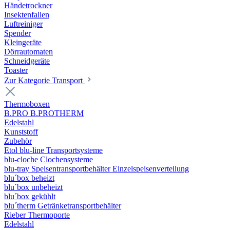
Händetrockner
Insektenfallen
Luftreiniger
Spender
Kleingeräte
Dörrautomaten
Schneidgeräte
Toaster
Zur Kategorie Transport
Thermoboxen
B.PRO B.PROTHERM
Edelstahl
Kunststoff
Zubehör
Etol blu-line Transportsysteme
blu-cloche Clochensysteme
blu-tray Speisentransportbehälter Einzelspeisenverteilung
blu´box beheizt
blu´box unbeheizt
blu´box gekühlt
blu´therm Getränketransportbehälter
Rieber Thermoporte
Edelstahl