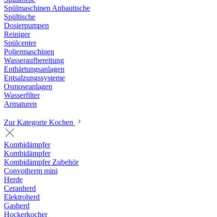
Spülmaschinen Anbautische
Spültische
Dosierpumpen
Reiniger
Spülcenter
Poliermaschinen
Wasseraufbereitung
Enthärtungsanlagen
Entsalzungssysteme
Osmoseanlagen
Wasserfilter
Armaturen
Zur Kategorie Kochen
Kombidämpfer
Kombidämpfer
Kombidämpfer Zubehör
Convotherm mini
Herde
Ceranherd
Elektroherd
Gasherd
Hockerkocher