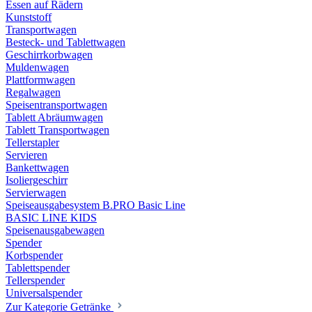
Essen auf Rädern
Kunststoff
Transportwagen
Besteck- und Tablettwagen
Geschirrkorbwagen
Muldenwagen
Plattformwagen
Regalwagen
Speisentransportwagen
Tablett Abräumwagen
Tablett Transportwagen
Tellerstapler
Servieren
Bankettwagen
Isoliergeschirr
Servierwagen
Speiseausgabesystem B.PRO Basic Line
BASIC LINE KIDS
Speisenausgabewagen
Spender
Korbspender
Tablettspender
Tellerspender
Universalspender
Zur Kategorie Getränke