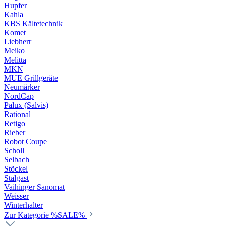
Hupfer
Kahla
KBS Kältetechnik
Komet
Liebherr
Meiko
Melitta
MKN
MUE Grillgeräte
Neumärker
NordCap
Palux (Salvis)
Rational
Retigo
Rieber
Robot Coupe
Scholl
Selbach
Stöckel
Stalgast
Vaihinger Sanomat
Weisser
Winterhalter
Zur Kategorie %SALE%