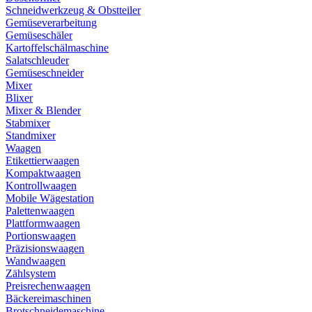
Schneidwerkzeug & Obstteiler
Gemüseverarbeitung
Gemüseschäler
Kartoffelschälmaschine
Salatschleuder
Gemüseschneider
Mixer
Blixer
Mixer & Blender
Stabmixer
Standmixer
Waagen
Etikettierwaagen
Kompaktwaagen
Kontrollwaagen
Mobile Wägestation
Palettenwaagen
Plattformwaagen
Portionswaagen
Präzisionswaagen
Wandwaagen
Zählsystem
Preisrechenwaagen
Bäckereimaschinen
Brotschneidemaschine