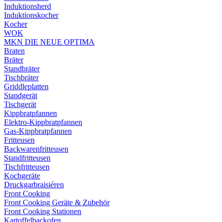
Induktionsherd
Induktionskocher
Kocher
WOK
MKN DIE NEUE OPTIMA
Braten
Bräter
Standbräter
Tischbräter
Griddleplatten
Standgerät
Tischgerät
Kippbratpfannen
Elektro-Kippbratpfannen
Gas-Kippbratpfannen
Fritteusen
Backwarenfritteusen
Standfritteusen
Tischfritteusen
Kochgeräte
Druckgarbraisiéren
Front Cooking
Front Cooking Geräte & Zubehör
Front Cooking Stationen
Kartoffelbackofen