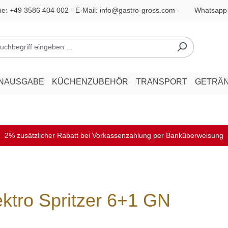
ne:
+49 3586 404 002
- E-Mail:
info@gastro-gross.com
-
Whatsapp
ENAUSGABE
KÜCHENZUBEHÖR
TRANSPORT
GETRÄ
2% zusätzlicher Rabatt bei Vorkassenzahlung per Banküberweisung
ktro Spritzer 6+1 GN