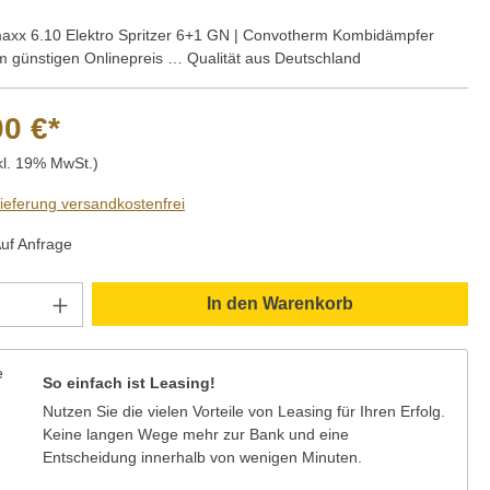
xx 6.10 Elektro Spritzer 6+1 GN | Convotherm Kombidämpfer
 günstigen Onlinepreis … Qualität aus Deutschland
00 €*
kl. 19% MwSt.)
Lieferung versandkostenfrei
Auf Anfrage
Anzahl: Gib den gewünschten Wert ein oder
In den Warenkorb
So einfach ist Leasing!
Nutzen Sie die vielen Vorteile von Leasing für Ihren Erfolg.
Keine langen Wege mehr zur Bank und eine
Entscheidung innerhalb von wenigen Minuten.