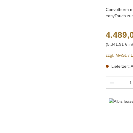
Convotherm ma
easyTouch zum
4.489,
(5.341,91 € in
zzgl. MwSt. / 
Lieferzeit: 
Produkt 