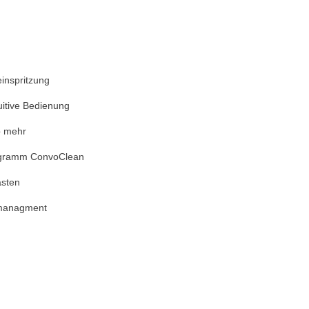
inspritzung
uitive Bedienung
b mehr
rogramm ConvoClean
asten
enmanagment