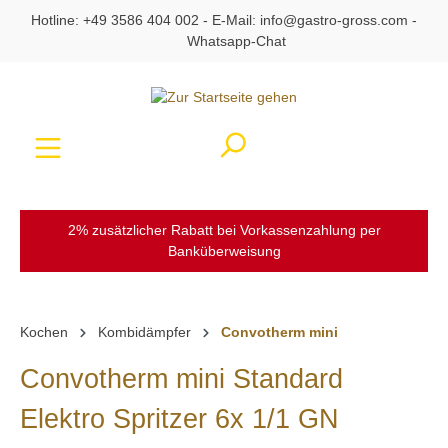
Hotline:
+49 3586 404 002
- E-Mail:
info@gastro-gross.com
-
alt springen
Whatsapp-Chat
Ware
2% zusätzlicher Rabatt bei Vorkassenzahlung per
Banküberweisung
Kochen
Kombidämpfer
Convotherm mini
Convotherm mini Standard
Elektro Spritzer 6x 1/1 GN