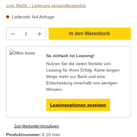
zzgl. MwSt. / Lieferung versandkostenfrei
Lieferzeit: Auf Anfrage
Produkt Anzahl: Gib den gewünschten Wert e
In den Warenkorb
So einfach ist Leasing!
Nutzen Sie die vielen Vorteile von
Leasing für Ihren Erfolg. Keine langen
Wege mehr zur Bank und eine
Entscheidung innerhalb von wenigen
Minuten.
Leasingoptionen anzeigen
Zum Merkzettel hinzufügen
Produktnummer:
6.10 mini