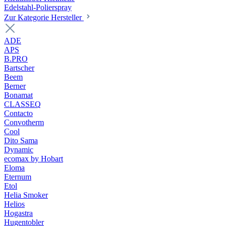
Edelstahl-Polierspray
Zur Kategorie Hersteller
ADE
APS
B.PRO
Bartscher
Beem
Berner
Bonamat
CLASSEQ
Contacto
Convotherm
Cool
Dito Sama
Dynamic
ecomax by Hobart
Eloma
Eternum
Etol
Helia Smoker
Helios
Hogastra
Hugentobler