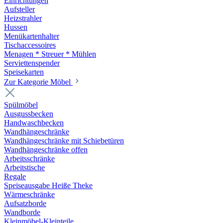
Einrichtungen
Aufsteller
Heizstrahler
Hussen
Menükartenhalter
Tischaccessoires
Menagen * Streuer * Mühlen
Serviettenspender
Speisekarten
Zur Kategorie Möbel
Spülmöbel
Ausgussbecken
Handwaschbecken
Wandhängeschränke
Wandhängeschränke mit Schiebetüren
Wandhängeschränke offen
Arbeitsschränke
Arbeitstische
Regale
Speiseausgabe Heiße Theke
Wärmeschränke
Aufsatzborde
Wandborde
Kleinmöbel-Kleinteile