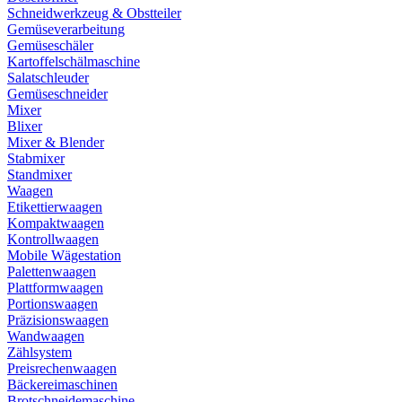
Schneidwerkzeug & Obstteiler
Gemüseverarbeitung
Gemüseschäler
Kartoffelschälmaschine
Salatschleuder
Gemüseschneider
Mixer
Blixer
Mixer & Blender
Stabmixer
Standmixer
Waagen
Etikettierwaagen
Kompaktwaagen
Kontrollwaagen
Mobile Wägestation
Palettenwaagen
Plattformwaagen
Portionswaagen
Präzisionswaagen
Wandwaagen
Zählsystem
Preisrechenwaagen
Bäckereimaschinen
Brotschneidemaschine