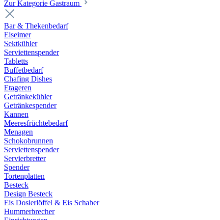
Zur Kategorie Gastraum
Bar & Thekenbedarf
Eiseimer
Sektkühler
Serviettenspender
Tabletts
Buffetbedarf
Chafing Dishes
Etageren
Getränkekühler
Getränkespender
Kannen
Meeresfrüchtebedarf
Menagen
Schokobrunnen
Serviettenspender
Servierbretter
Spender
Tortenplatten
Besteck
Design Besteck
Eis Dosierlöffel & Eis Schaber
Hummerbrecher