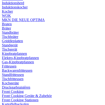
Induktionsherd
Induktionskocher
Kocher
WOK
MKN DIE NEUE OPTIMA
Braten
Bräter
Standbräter
Tischbräter
Griddleplatten
Standgerät
Tischgerät
Kippbratpfannen
Elektro-Kippbratpfannen
Gas-Kippbratpfannen
Fritteusen
Backwarenfritteusen
Standfritteusen
Tischfritteusen
Kochgeräte
Druckgarbraisiéren
Front Cooking
Front Cooking Geräte & Zubehör
Front Cooking Stationen
Kartoffelbackofen