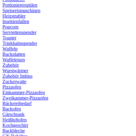
Portioniererspülen
Speiseeismaschinen
Heizstrahler
Insektenfallen
Popcorn
Serviettenspender
Toaster
Trinkhalmspender
Waffeln
Backplatten
Waffeleisen
Zubehör
Wurstwärmer
Zubehör Imbiss
Zuckerwatte
Pizzaofen
Einkammer-Pizzaofen
Zweikammer-Pizzaofen
Bäckereibedarf
Backofen
Gärschrank
Heißluftofen
Kochgeschirr
Backbleche