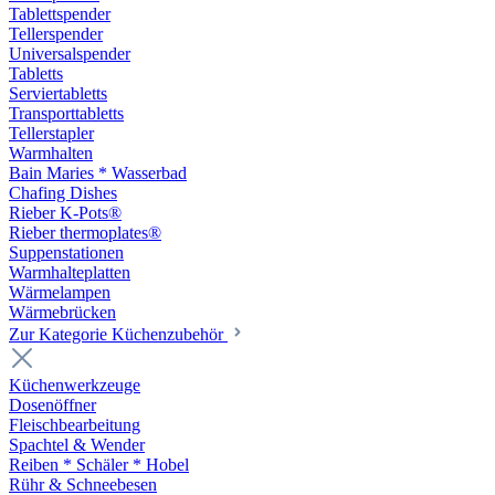
Tablettspender
Tellerspender
Universalspender
Tabletts
Serviertabletts
Transporttabletts
Tellerstapler
Warmhalten
Bain Maries * Wasserbad
Chafing Dishes
Rieber K-Pots®
Rieber thermoplates®
Suppenstationen
Warmhalteplatten
Wärmelampen
Wärmebrücken
Zur Kategorie Küchenzubehör
Küchenwerkzeuge
Dosenöffner
Fleischbearbeitung
Spachtel & Wender
Reiben * Schäler * Hobel
Rühr & Schneebesen