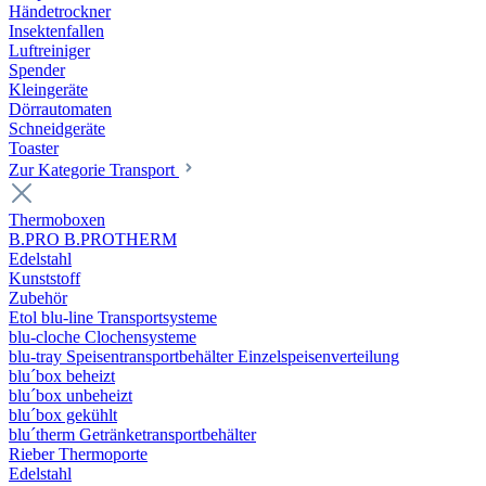
Händetrockner
Insektenfallen
Luftreiniger
Spender
Kleingeräte
Dörrautomaten
Schneidgeräte
Toaster
Zur Kategorie Transport
Thermoboxen
B.PRO B.PROTHERM
Edelstahl
Kunststoff
Zubehör
Etol blu-line Transportsysteme
blu-cloche Clochensysteme
blu-tray Speisentransportbehälter Einzelspeisenverteilung
blu´box beheizt
blu´box unbeheizt
blu´box gekühlt
blu´therm Getränketransportbehälter
Rieber Thermoporte
Edelstahl