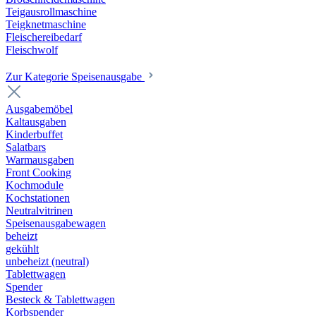
Teigausrollmaschine
Teigknetmaschine
Fleischereibedarf
Fleischwolf
Zur Kategorie Speisenausgabe
Ausgabemöbel
Kaltausgaben
Kinderbuffet
Salatbars
Warmausgaben
Front Cooking
Kochmodule
Kochstationen
Neutralvitrinen
Speisenausgabewagen
beheizt
gekühlt
unbeheizt (neutral)
Tablettwagen
Spender
Besteck & Tablettwagen
Korbspender