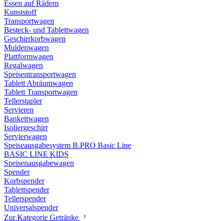
Essen auf Rädern
Kunststoff
Transportwagen
Besteck- und Tablettwagen
Geschirrkorbwagen
Muldenwagen
Plattformwagen
Regalwagen
Speisentransportwagen
Tablett Abräumwagen
Tablett Transportwagen
Tellerstapler
Servieren
Bankettwagen
Isoliergeschirr
Servierwagen
Speiseausgabesystem B.PRO Basic Line
BASIC LINE KIDS
Speisenausgabewagen
Spender
Korbspender
Tablettspender
Tellerspender
Universalspender
Zur Kategorie Getränke