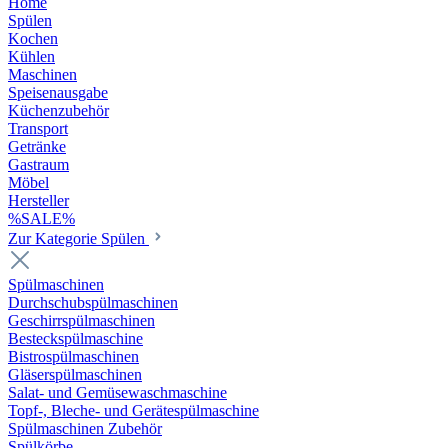
Home
Spülen
Kochen
Kühlen
Maschinen
Speisenausgabe
Küchenzubehör
Transport
Getränke
Gastraum
Möbel
Hersteller
%SALE%
Zur Kategorie Spülen
Spülmaschinen
Durchschubspülmaschinen
Geschirrspülmaschinen
Besteckspülmaschine
Bistrospülmaschinen
Gläserspülmaschinen
Salat- und Gemüsewaschmaschine
Topf-, Bleche- und Gerätespülmaschine
Spülmaschinen Zubehör
Spülkörbe