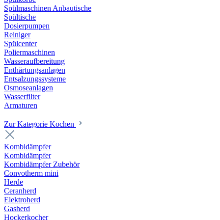
Spülmaschinen Anbautische
Spültische
Dosierpumpen
Reiniger
Spülcenter
Poliermaschinen
Wasseraufbereitung
Enthärtungsanlagen
Entsalzungssysteme
Osmoseanlagen
Wasserfilter
Armaturen
Zur Kategorie Kochen
Kombidämpfer
Kombidämpfer
Kombidämpfer Zubehör
Convotherm mini
Herde
Ceranherd
Elektroherd
Gasherd
Hockerkocher