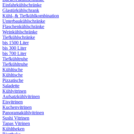
Einfahrkühlschränke
Glastürkühlschrank
Kühl- & Tiefkühlkombination
Unterbaukühlschränke
Flaschenkühlschränke
Weinkühlschränke
Tiefkühlschränke
bis 1500 Liter
bis 300 Liter
bis 700 Liter
Tiefkühltruhe
Tiefkühltruhe
Kühltische
Kühltische
Pizzatische
Saladette
Kühlvitrinen
Aufsatzkühlvitrinen
Eisvitrinen
Kuchenvitrinen
Panoramakühlvitrinen
Sushi Vitrinen
Tapas Vitrinen
Kühltheken