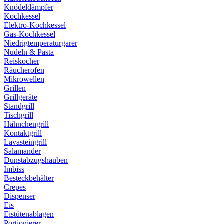
Knödeldämpfer
Kochkessel
Elektro-Kochkessel
Gas-Kochkessel
Niedrigtemperaturgarer
Nudeln & Pasta
Reiskocher
Räucherofen
Mikrowellen
Grillen
Grillgeräte
Standgrill
Tischgrill
Hähnchengrill
Kontaktgrill
Lavasteingrill
Salamander
Dunstabzugshauben
Imbiss
Besteckbehälter
Crepes
Dispenser
Eis
Eistütenablagen
Portionierer