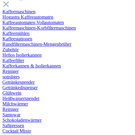
Kaffeemaschinen
Hogastra Kaffeeautomaten
Kaffeeautomaten-Vollautomaten
Kaffeemaschinen-Korbfiltermaschinen
Kaffeemühlen
Kaffeestationen
Rundfiltermaschinen-Mengenbrüher
Zubehör
Helios Isolierkannen
Kaffeefilter
Kaffeekannen & Isolierkannen
Reiniger
sonstiges
Getränkespender
Getränkedispenser
Glühwein
Heißwasserspender
Milchwärmer
Reiniger
Samowar
Schokoladenwärmer
Saftpressen
Cocktail Mixer