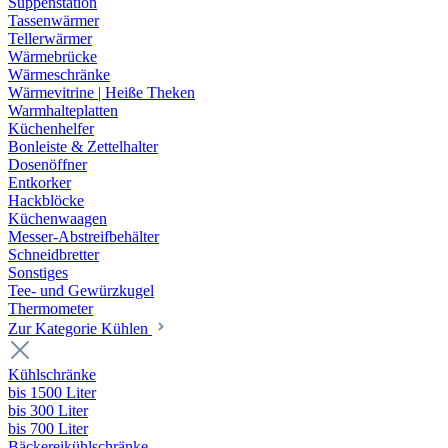
Suppenstation
Tassenwärmer
Tellerwärmer
Wärmebrücke
Wärmeschränke
Wärmevitrine | Heiße Theken
Warmhalteplatten
Küchenhelfer
Bonleiste & Zettelhalter
Dosenöffner
Entkorker
Hackblöcke
Küchenwaagen
Messer-Abstreifbehälter
Schneidbretter
Sonstiges
Tee- und Gewürzkugel
Thermometer
Zur Kategorie Kühlen
Kühlschränke
bis 1500 Liter
bis 300 Liter
bis 700 Liter
Bäckereikühlschränke