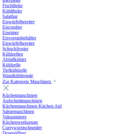
Biertheke
Fischtheke
Kühltheke
Salatbar
Eiswürfelbereiter
Eiscrusher
Eiseimer
Eisvorratsbehälter
Eiswürfelbereiter
Schockfroster
Kühlzellen
Abfallkühler
Kühlzelle
Tiefkühlzelle
Wandkühlregale
Zur Kategorie Maschinen
Küchenmaschinen
Aufschnittmaschinen
Küchenmaschinen Kitchen Aid
Sahnemaschinen
Vakuumierer
Küchenwerkzeuge
Currywurstschneider
Dosenöffner