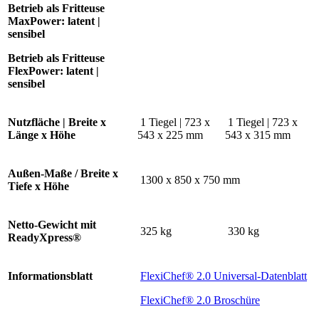
Betrieb als Fritteuse
MaxPower:
latent |
sensibel
Betrieb als Fritteuse
FlexPower:
latent |
sensibel
Nutzfläche | Breite x
1 Tiegel | 723 x
1 Tiegel | 723 x
Länge x Höhe
543 x 225 mm
543 x 315 mm
Außen-Maße / Breite x
1300 x 850 x 750 mm
Tiefe x Höhe
Netto-Gewicht mit
325 kg
330 kg
ReadyXpress®
Informationsblatt
FlexiChef® 2.0 Universal-Datenblatt
FlexiChef® 2.0 Broschüre