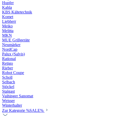
Hupfer
Kahla
KBS Kältetechnik
Komet
Liebherr
Meiko
Melitta
MKN
MUE Grillgeräte
Neumärker
NordCap
Palux (Salvis)
Rational
Retigo
Rieber
Robot Coupe
Scholl
Selbach
Stöckel
Stalgast
Vaihinger Sanomat
Weisser
Winterhalter
Zur Kategorie %SALE%