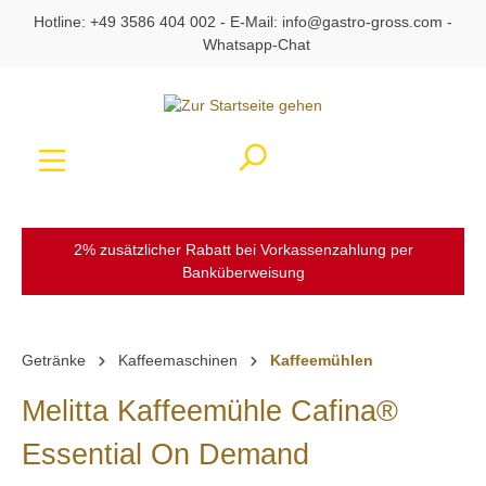
Hotline:
+49 3586 404 002
- E-Mail:
info@gastro-gross.com
-
alt springen
Whatsapp-Chat
Ware
2% zusätzlicher Rabatt bei Vorkassenzahlung per
Banküberweisung
Getränke
Kaffeemaschinen
Kaffeemühlen
Melitta Kaffeemühle Cafina®
Essential On Demand