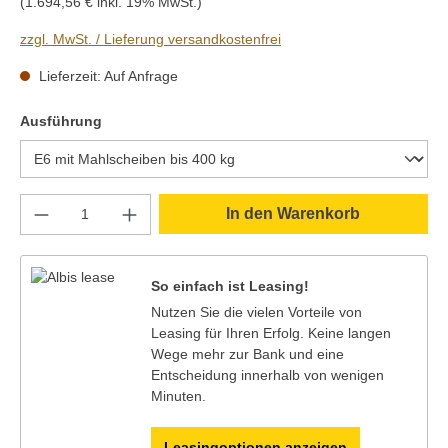
(1.694,56 € inkl. 19% MwSt.)
zzgl. MwSt. / Lieferung versandkostenfrei
Lieferzeit: Auf Anfrage
auswählen
Ausführung
Produkt Anzahl: Gib den gewünschten Wert e
In den Warenkorb
So einfach ist Leasing!
Nutzen Sie die vielen Vorteile von
Leasing für Ihren Erfolg. Keine langen
Wege mehr zur Bank und eine
Entscheidung innerhalb von wenigen
Minuten.
Leasingoptionen anzeigen