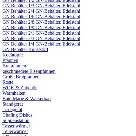
GN Behälter 1/2 GN-Behälter, Edelstahl
GN Behälter 1/3 GN-Behälter, Edelstahl
GN Behälter 2/4 GN-Behälter, Edelstahl
GN Behälter 1/6 GN-Behälter, Edelstahl
GN Behälter 2/8 GN-Behälter, Edelstahl
GN Behälter 1/9 GN-Behälter, Edelstahl
GN Behälter 2/1 GN-Behälter, Edelstahl
GN Behälter 2/3 GN-Behälter, Edelstahl
GN Behälter 1/4 GN-Behälter, Edelstahl
GN Behälter Kunststoff
Kochtöpfe
Pfannen
Bratpfannen
geschmiedete Eisenpfannen
Große Bratpfannen
Roste
WOK & Zubehör
Warmhalten
Bain Marie & Wasserbad
Standgerät
Tischgerät
Chafing Dishes
Suppenstation
Tassenwärmer
Tellerwärmer