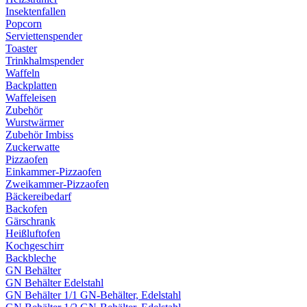
Insektenfallen
Popcorn
Serviettenspender
Toaster
Trinkhalmspender
Waffeln
Backplatten
Waffeleisen
Zubehör
Wurstwärmer
Zubehör Imbiss
Zuckerwatte
Pizzaofen
Einkammer-Pizzaofen
Zweikammer-Pizzaofen
Bäckereibedarf
Backofen
Gärschrank
Heißluftofen
Kochgeschirr
Backbleche
GN Behälter
GN Behälter Edelstahl
GN Behälter 1/1 GN-Behälter, Edelstahl