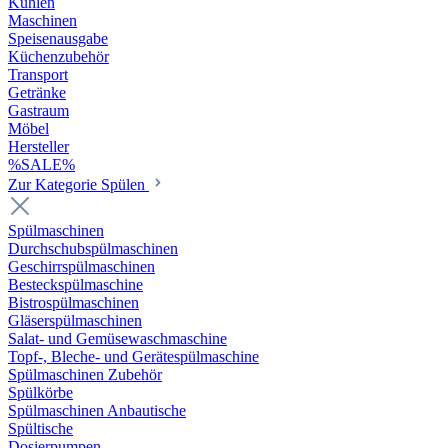
Kühlen
Maschinen
Speisenausgabe
Küchenzubehör
Transport
Getränke
Gastraum
Möbel
Hersteller
%SALE%
Zur Kategorie Spülen
Spülmaschinen
Durchschubspülmaschinen
Geschirrspülmaschinen
Besteckspülmaschine
Bistrospülmaschinen
Gläserspülmaschinen
Salat- und Gemüsewaschmaschine
Topf-, Bleche- und Gerätespülmaschine
Spülmaschinen Zubehör
Spülkörbe
Spülmaschinen Anbautische
Spültische
Dosierpumpen