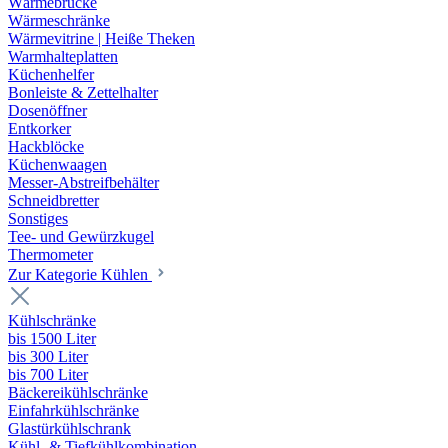
Wärmebrücke
Wärmeschränke
Wärmevitrine | Heiße Theken
Warmhalteplatten
Küchenhelfer
Bonleiste & Zettelhalter
Dosenöffner
Entkorker
Hackblöcke
Küchenwaagen
Messer-Abstreifbehälter
Schneidbretter
Sonstiges
Tee- und Gewürzkugel
Thermometer
Zur Kategorie Kühlen
Kühlschränke
bis 1500 Liter
bis 300 Liter
bis 700 Liter
Bäckereikühlschränke
Einfahrkühlschränke
Glastürkühlschrank
Kühl- & Tiefkühlkombination