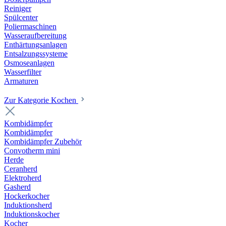
Reiniger
Spülcenter
Poliermaschinen
Wasseraufbereitung
Enthärtungsanlagen
Entsalzungssysteme
Osmoseanlagen
Wasserfilter
Armaturen
Zur Kategorie Kochen
Kombidämpfer
Kombidämpfer
Kombidämpfer Zubehör
Convotherm mini
Herde
Ceranherd
Elektroherd
Gasherd
Hockerkocher
Induktionsherd
Induktionskocher
Kocher