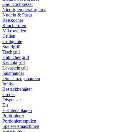
Gas-Kochkessel
Niedrigtemperaturgarer
Nudeln & Pasta
Reiskocher
Räucherofen
Mikrowellen
Grillen
Grillgeräte
Standgrill
Tischgrill
Hähnchengrill
Kontaktgrill
Lavasteingrill
Salamander
Dunstabzugshauben
Imbiss
Besteckbehälter
Crepes
Dispenser
Eis
Eistütenablagen
Portionierer
Portioniererspülen
Speiseeismaschinen
Heizstrahler