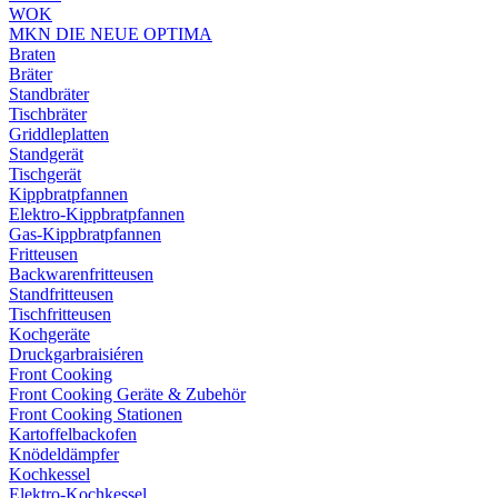
WOK
MKN DIE NEUE OPTIMA
Braten
Bräter
Standbräter
Tischbräter
Griddleplatten
Standgerät
Tischgerät
Kippbratpfannen
Elektro-Kippbratpfannen
Gas-Kippbratpfannen
Fritteusen
Backwarenfritteusen
Standfritteusen
Tischfritteusen
Kochgeräte
Druckgarbraisiéren
Front Cooking
Front Cooking Geräte & Zubehör
Front Cooking Stationen
Kartoffelbackofen
Knödeldämpfer
Kochkessel
Elektro-Kochkessel