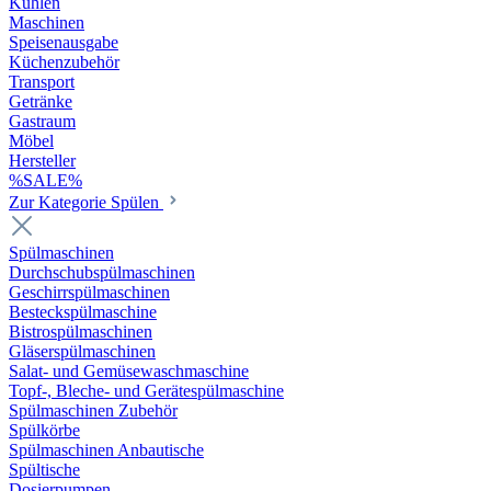
Kühlen
Maschinen
Speisenausgabe
Küchenzubehör
Transport
Getränke
Gastraum
Möbel
Hersteller
%SALE%
Zur Kategorie Spülen
Spülmaschinen
Durchschubspülmaschinen
Geschirrspülmaschinen
Besteckspülmaschine
Bistrospülmaschinen
Gläserspülmaschinen
Salat- und Gemüsewaschmaschine
Topf-, Bleche- und Gerätespülmaschine
Spülmaschinen Zubehör
Spülkörbe
Spülmaschinen Anbautische
Spültische
Dosierpumpen