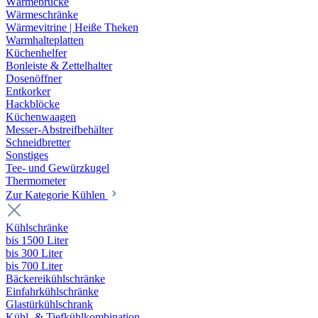
Wärmebrücke
Wärmeschränke
Wärmevitrine | Heiße Theken
Warmhalteplatten
Küchenhelfer
Bonleiste & Zettelhalter
Dosenöffner
Entkorker
Hackblöcke
Küchenwaagen
Messer-Abstreifbehälter
Schneidbretter
Sonstiges
Tee- und Gewürzkugel
Thermometer
Zur Kategorie Kühlen
Kühlschränke
bis 1500 Liter
bis 300 Liter
bis 700 Liter
Bäckereikühlschränke
Einfahrkühlschränke
Glastürkühlschrank
Kühl- & Tiefkühlkombination