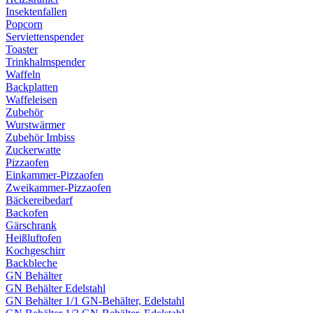
Insektenfallen
Popcorn
Serviettenspender
Toaster
Trinkhalmspender
Waffeln
Backplatten
Waffeleisen
Zubehör
Wurstwärmer
Zubehör Imbiss
Zuckerwatte
Pizzaofen
Einkammer-Pizzaofen
Zweikammer-Pizzaofen
Bäckereibedarf
Backofen
Gärschrank
Heißluftofen
Kochgeschirr
Backbleche
GN Behälter
GN Behälter Edelstahl
GN Behälter 1/1 GN-Behälter, Edelstahl