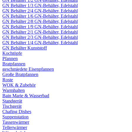
GN Behälter 1/2 GN-Behälter, Edelstahl
GN Behälter 1/3 GN-Behälter, Edelstahl
GN Behälter 2/4 GN-Behälter, Edelstahl
GN Behälter 1/6 GN-Behälter, Edelstahl
GN Behälter 2/8 GN-Behälter, Edelstahl
GN Behälter 1/9 GN-Behälter, Edelstahl
GN Behälter 2/1 GN-Behälter, Edelstahl
GN Behälter 2/3 GN-Behälter, Edelstahl
GN Behälter 1/4 GN-Behälter, Edelstahl
GN Behälter Kunststoff
Kochtöpfe
Pfannen
Bratpfannen
geschmiedete Eisenpfannen
Große Bratpfannen
Roste
WOK & Zubehör
Warmhalten
Bain Marie & Wasserbad
Standgerät
Tischgerät
Chafing Dishes
Suppenstation
Tassenwärmer
Tellerwärmer