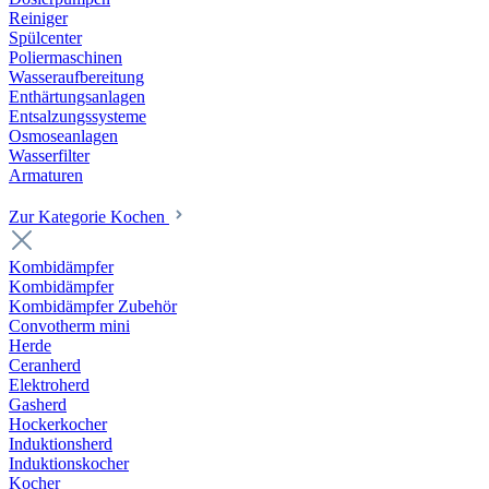
Reiniger
Spülcenter
Poliermaschinen
Wasseraufbereitung
Enthärtungsanlagen
Entsalzungssysteme
Osmoseanlagen
Wasserfilter
Armaturen
Zur Kategorie Kochen
Kombidämpfer
Kombidämpfer
Kombidämpfer Zubehör
Convotherm mini
Herde
Ceranherd
Elektroherd
Gasherd
Hockerkocher
Induktionsherd
Induktionskocher
Kocher