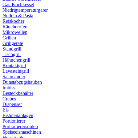
Gas-Kochkessel
Niedrigtemperaturgarer
Nudeln & Pasta
Reiskocher
Räucherofen
Mikrowellen
Grillen
Grillgeräte
Standgrill
Tischgrill
Hähnchengrill
Kontaktgrill
Lavasteingrill
Salamander
Dunstabzugshauben
Imbiss
Besteckbehälter
Crepes
Dispenser
Eis
Eistütenablagen
Portionierer
Portioniererspülen
Speiseeismaschinen
Heizstrahler