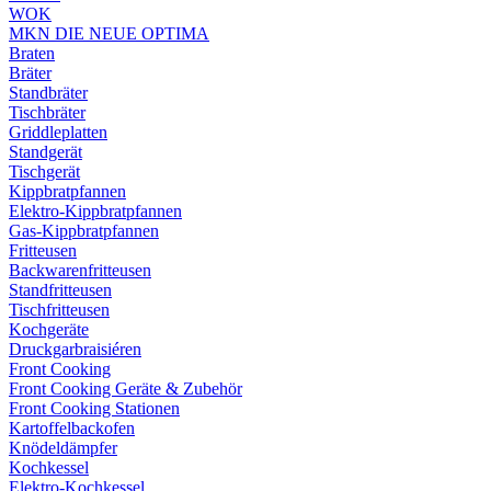
WOK
MKN DIE NEUE OPTIMA
Braten
Bräter
Standbräter
Tischbräter
Griddleplatten
Standgerät
Tischgerät
Kippbratpfannen
Elektro-Kippbratpfannen
Gas-Kippbratpfannen
Fritteusen
Backwarenfritteusen
Standfritteusen
Tischfritteusen
Kochgeräte
Druckgarbraisiéren
Front Cooking
Front Cooking Geräte & Zubehör
Front Cooking Stationen
Kartoffelbackofen
Knödeldämpfer
Kochkessel
Elektro-Kochkessel