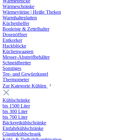
Wärmebrücke
Wärmeschränke
Wärmevitrine | Heiße Theken
Warmhalteplatten
Küchenhelfer
Bonleiste & Zettelhalter
Dosenöffner
Entkorker
Hackblöcke
Küchenwaagen
Messer-Abstreifbehälter
Schneidbretter
Sonstiges
Tee- und Gewürzkugel
Thermometer
Zur Kategorie Kühlen
Kühlschränke
bis 1500 Liter
bis 300 Liter
bis 700 Liter
Bäckereikühlschränke
Einfahrkühlschränke
Glastürkühlschrank
Kühl- & Tiefkühlkombination