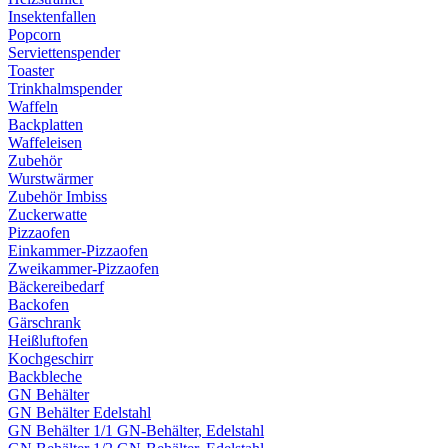
Insektenfallen
Popcorn
Serviettenspender
Toaster
Trinkhalmspender
Waffeln
Backplatten
Waffeleisen
Zubehör
Wurstwärmer
Zubehör Imbiss
Zuckerwatte
Pizzaofen
Einkammer-Pizzaofen
Zweikammer-Pizzaofen
Bäckereibedarf
Backofen
Gärschrank
Heißluftofen
Kochgeschirr
Backbleche
GN Behälter
GN Behälter Edelstahl
GN Behälter 1/1 GN-Behälter, Edelstahl