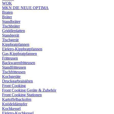
WOK
MKN DIE NEUE OPTIMA
Braten
Bräter
Standbräter
Tischbräter
Griddleplatten
Standgerät
Tischgerät
Kippbratpfannen
Elektro-Kippbratpfannen
Gas-Kippbratpfannen
Fritteusen
Backwarenfritteusen
Standfritteusen
Tischfritteusen
Kochgeräte
Druckgarbraisiéren
Front Cooking
Front Cooking Geräte & Zubehör
Front Cooking Stationen
Kartoffelbackofen
Knödeldämpfer
Kochkessel
Elektro-Kochkessel