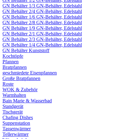
GN Behälter 1/2 GN-Behälter, Edelstahl
GN Behälter 1/3 GN-Behälter, Edelstahl
GN Behälter 2/4 GN-Behälter, Edelstahl
GN Behälter 1/6 GN-Behälter, Edelstahl
GN Behälter 2/8 GN-Behälter, Edelstahl
GN Behälter 1/9 GN-Behälter, Edelstahl
GN Behälter 2/1 GN-Behälter, Edelstahl
GN Behälter 2/3 GN-Behälter, Edelstahl
GN Behälter 1/4 GN-Behälter, Edelstahl
GN Behälter Kunststoff
Kochtöpfe
Pfannen
Bratpfannen
geschmiedete Eisenpfannen
Große Bratpfannen
Roste
WOK & Zubehör
Warmhalten
Bain Marie & Wasserbad
Standgerät
Tischgerät
Chafing Dishes
Suppenstation
Tassenwärmer
Tellerwärmer