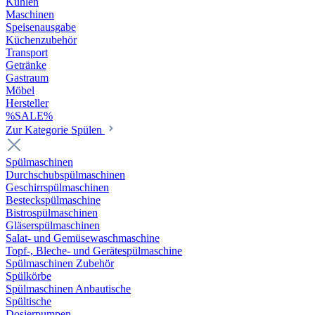
Kühlen
Maschinen
Speisenausgabe
Küchenzubehör
Transport
Getränke
Gastraum
Möbel
Hersteller
%SALE%
Zur Kategorie Spülen
Spülmaschinen
Durchschubspülmaschinen
Geschirrspülmaschinen
Besteckspülmaschine
Bistrospülmaschinen
Gläserspülmaschinen
Salat- und Gemüsewaschmaschine
Topf-, Bleche- und Gerätespülmaschine
Spülmaschinen Zubehör
Spülkörbe
Spülmaschinen Anbautische
Spültische
Dosierpumpen