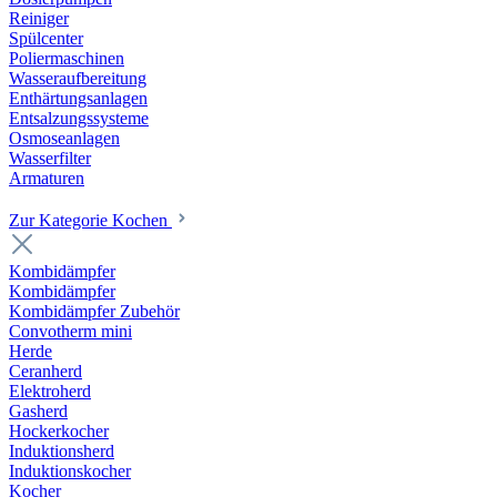
Reiniger
Spülcenter
Poliermaschinen
Wasseraufbereitung
Enthärtungsanlagen
Entsalzungssysteme
Osmoseanlagen
Wasserfilter
Armaturen
Zur Kategorie Kochen
Kombidämpfer
Kombidämpfer
Kombidämpfer Zubehör
Convotherm mini
Herde
Ceranherd
Elektroherd
Gasherd
Hockerkocher
Induktionsherd
Induktionskocher
Kocher