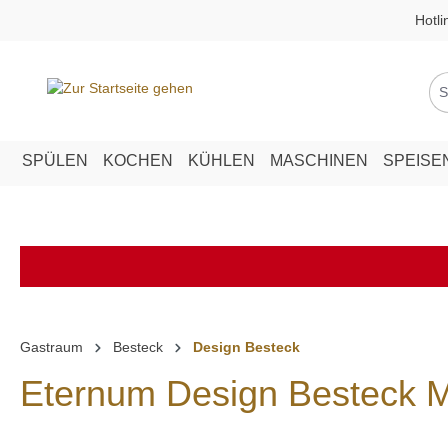
Hotli
springen
Zur Hauptnavigation springen
SPÜLEN
KOCHEN
KÜHLEN
MASCHINEN
SPEISE
Gastraum
Besteck
Design Besteck
Eternum Design Besteck M