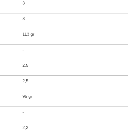
3
3
113 gr
-
2,5
2,5
95 gr
-
2,2