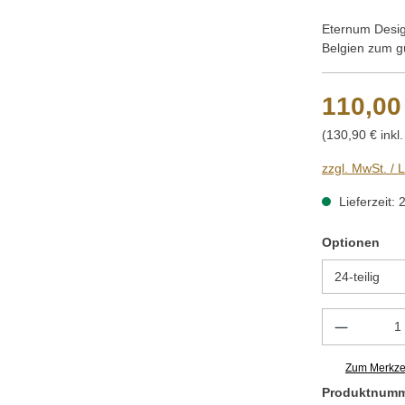
Eternum Desig
Belgien zum g
110,00
(130,90 € inkl
zzgl. MwSt. / 
Lieferzeit: 
aus
Optionen
Produkt 
Zum Merkzet
Produktnum