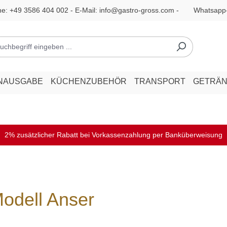
ne:
+49 3586 404 002
- E-Mail:
info@gastro-gross.com
-
Whatsapp
NAUSGABE
KÜCHENZUBEHÖR
TRANSPORT
GETRÄ
2% zusätzlicher Rabatt bei Vorkassenzahlung per Banküberweisung
odell Anser