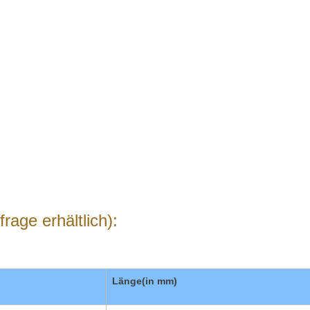
rage erhältlich):
Länge(in mm)