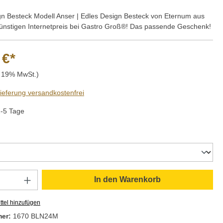
n Besteck Modell Anser | Edles Design Besteck von Eternum aus
ünstigen Internetpreis bei Gastro Groß®! Das passende Geschenk!
 €*
. 19% MwSt.)
Lieferung versandkostenfrei
2-5 Tage
wählen
Anzahl: Gib den gewünschten Wert ein oder
In den Warenkorb
tel hinzufügen
mer:
1670 BLN24M