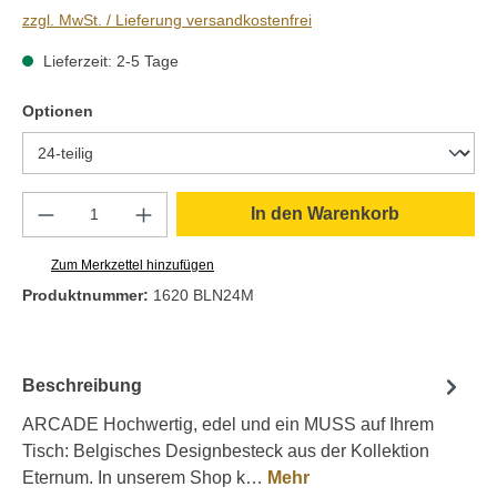
zzgl. MwSt. / Lieferung versandkostenfrei
Lieferzeit: 2-5 Tage
auswählen
Optionen
Produkt Anzahl: Gib den gewünschten Wert e
In den Warenkorb
Zum Merkzettel hinzufügen
Produktnummer:
1620 BLN24M
Beschreibung
ARCADE Hochwertig, edel und ein MUSS auf Ihrem
Tisch: Belgisches Designbesteck aus der Kollektion
Eternum. In unserem Shop k…
Mehr