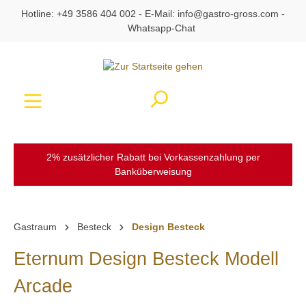
Hotline:
+49 3586 404 002
- E-Mail:
info@gastro-gross.com
-
alt springen
Whatsapp-Chat
Ware
2% zusätzlicher Rabatt bei Vorkassenzahlung per
Banküberweisung
Gastraum
Besteck
Design Besteck
Eternum Design Besteck Modell
Arcade