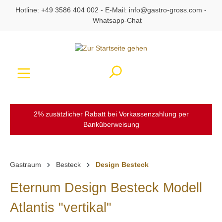
Hotline:
+49 3586 404 002
- E-Mail:
info@gastro-gross.com
-
alt springen
Whatsapp-Chat
Ware
2% zusätzlicher Rabatt bei Vorkassenzahlung per
Banküberweisung
Gastraum
Besteck
Design Besteck
Eternum Design Besteck Modell
Atlantis "vertikal"