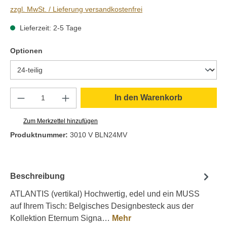
zzgl. MwSt. / Lieferung versandkostenfrei
Lieferzeit: 2-5 Tage
auswählen
Optionen
Produkt Anzahl: Gib den gewünschten Wert e
In den Warenkorb
Zum Merkzettel hinzufügen
Produktnummer:
3010 V BLN24MV
Beschreibung
ATLANTIS (vertikal) Hochwertig, edel und ein MUSS
auf Ihrem Tisch: Belgisches Designbesteck aus der
Kollektion Eternum Signa…
Mehr