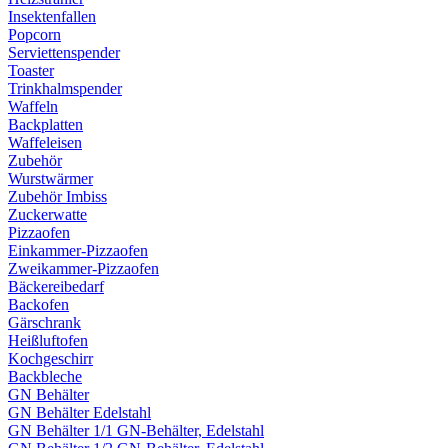
Insektenfallen
Popcorn
Serviettenspender
Toaster
Trinkhalmspender
Waffeln
Backplatten
Waffeleisen
Zubehör
Wurstwärmer
Zubehör Imbiss
Zuckerwatte
Pizzaofen
Einkammer-Pizzaofen
Zweikammer-Pizzaofen
Bäckereibedarf
Backofen
Gärschrank
Heißluftofen
Kochgeschirr
Backbleche
GN Behälter
GN Behälter Edelstahl
GN Behälter 1/1 GN-Behälter, Edelstahl