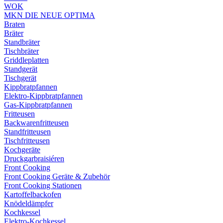
WOK
MKN DIE NEUE OPTIMA
Braten
Bräter
Standbräter
Tischbräter
Griddleplatten
Standgerät
Tischgerät
Kippbratpfannen
Elektro-Kippbratpfannen
Gas-Kippbratpfannen
Fritteusen
Backwarenfritteusen
Standfritteusen
Tischfritteusen
Kochgeräte
Druckgarbraisiéren
Front Cooking
Front Cooking Geräte & Zubehör
Front Cooking Stationen
Kartoffelbackofen
Knödeldämpfer
Kochkessel
Elektro-Kochkessel