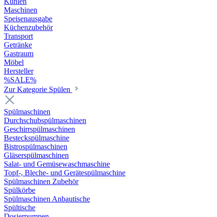
Kühlen
Maschinen
Speisenausgabe
Küchenzubehör
Transport
Getränke
Gastraum
Möbel
Hersteller
%SALE%
Zur Kategorie Spülen
Spülmaschinen
Durchschubspülmaschinen
Geschirrspülmaschinen
Besteckspülmaschine
Bistrospülmaschinen
Gläserspülmaschinen
Salat- und Gemüsewaschmaschine
Topf-, Bleche- und Gerätespülmaschine
Spülmaschinen Zubehör
Spülkörbe
Spülmaschinen Anbautische
Spültische
Dosierpumpen