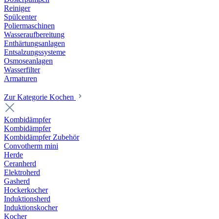
Reiniger
Spülcenter
Poliermaschinen
Wasseraufbereitung
Enthärtungsanlagen
Entsalzungssysteme
Osmoseanlagen
Wasserfilter
Armaturen
Zur Kategorie Kochen
Kombidämpfer
Kombidämpfer
Kombidämpfer Zubehör
Convotherm mini
Herde
Ceranherd
Elektroherd
Gasherd
Hockerkocher
Induktionsherd
Induktionskocher
Kocher