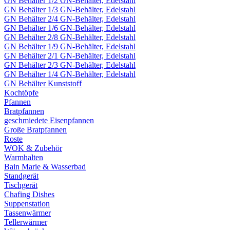
GN Behälter 1/2 GN-Behälter, Edelstahl
GN Behälter 1/3 GN-Behälter, Edelstahl
GN Behälter 2/4 GN-Behälter, Edelstahl
GN Behälter 1/6 GN-Behälter, Edelstahl
GN Behälter 2/8 GN-Behälter, Edelstahl
GN Behälter 1/9 GN-Behälter, Edelstahl
GN Behälter 2/1 GN-Behälter, Edelstahl
GN Behälter 2/3 GN-Behälter, Edelstahl
GN Behälter 1/4 GN-Behälter, Edelstahl
GN Behälter Kunststoff
Kochtöpfe
Pfannen
Bratpfannen
geschmiedete Eisenpfannen
Große Bratpfannen
Roste
WOK & Zubehör
Warmhalten
Bain Marie & Wasserbad
Standgerät
Tischgerät
Chafing Dishes
Suppenstation
Tassenwärmer
Tellerwärmer