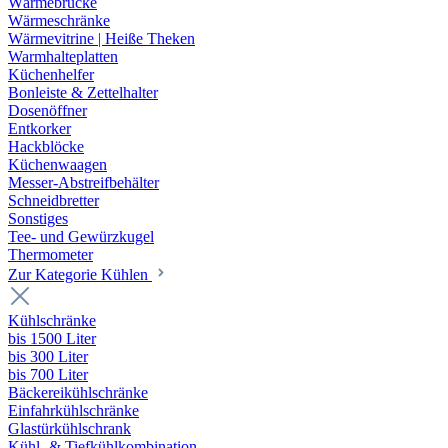
Wärmebrücke
Wärmeschränke
Wärmevitrine | Heiße Theken
Warmhalteplatten
Küchenhelfer
Bonleiste & Zettelhalter
Dosenöffner
Entkorker
Hackblöcke
Küchenwaagen
Messer-Abstreifbehälter
Schneidbretter
Sonstiges
Tee- und Gewürzkugel
Thermometer
Zur Kategorie Kühlen
Kühlschränke
bis 1500 Liter
bis 300 Liter
bis 700 Liter
Bäckereikühlschränke
Einfahrkühlschränke
Glastürkühlschrank
Kühl- & Tiefkühlkombination