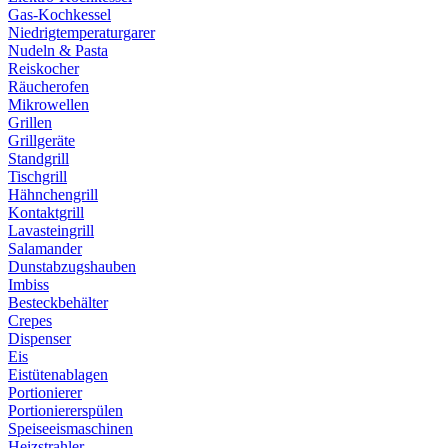
Gas-Kochkessel
Niedrigtemperaturgarer
Nudeln & Pasta
Reiskocher
Räucherofen
Mikrowellen
Grillen
Grillgeräte
Standgrill
Tischgrill
Hähnchengrill
Kontaktgrill
Lavasteingrill
Salamander
Dunstabzugshauben
Imbiss
Besteckbehälter
Crepes
Dispenser
Eis
Eistütenablagen
Portionierer
Portioniererspülen
Speiseeismaschinen
Heizstrahler