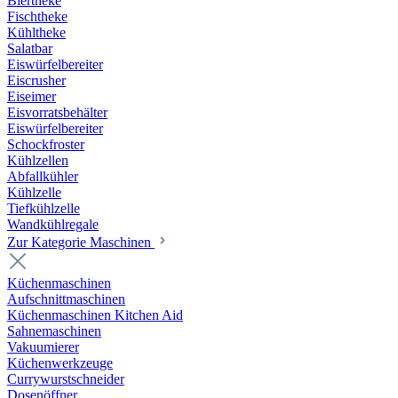
Biertheke
Fischtheke
Kühltheke
Salatbar
Eiswürfelbereiter
Eiscrusher
Eiseimer
Eisvorratsbehälter
Eiswürfelbereiter
Schockfroster
Kühlzellen
Abfallkühler
Kühlzelle
Tiefkühlzelle
Wandkühlregale
Zur Kategorie Maschinen
Küchenmaschinen
Aufschnittmaschinen
Küchenmaschinen Kitchen Aid
Sahnemaschinen
Vakuumierer
Küchenwerkzeuge
Currywurstschneider
Dosenöffner