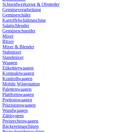
Schneidwerkzeug & Obstteiler
Gemüseverarbeitung
Gemüseschäler
Kartoffelschälmaschine
Salatschleuder
Gemüseschneider
Mixer
Blixer
Mixer & Blender
Stabmixer
Standmixer
Waagen
Etikettierwaagen
Kompaktwaagen
Kontrollwaagen
Mobile Wägestation
Palettenwaagen
Plattformwaagen
Portionswaagen
Präzisionswaagen
Wandwaagen
Zählsystem
Preisrechenwaagen
Bäckereimaschinen
Brotschneidemaschine