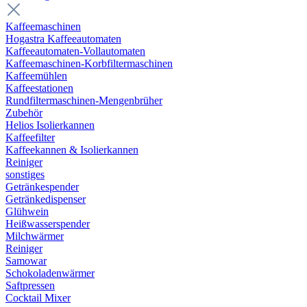
Kaffeemaschinen
Hogastra Kaffeeautomaten
Kaffeeautomaten-Vollautomaten
Kaffeemaschinen-Korbfiltermaschinen
Kaffeemühlen
Kaffeestationen
Rundfiltermaschinen-Mengenbrüher
Zubehör
Helios Isolierkannen
Kaffeefilter
Kaffeekannen & Isolierkannen
Reiniger
sonstiges
Getränkespender
Getränkedispenser
Glühwein
Heißwasserspender
Milchwärmer
Reiniger
Samowar
Schokoladenwärmer
Saftpressen
Cocktail Mixer