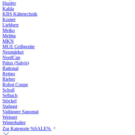
Hupfer
Kahla
KBS Kältetechnik
Komet
Liebherr
Meiko
Melitta
MKN
MUE Grillgeräte
Neumärker
NordCap
Palux (Salvis)
Rational
Retigo
Rieber
Robot Coupe
Scholl
Selbach
Stöckel
Stalgast
Vaihinger Sanomat
Weisser
Winterhalter
Zur Kategorie %SALE%