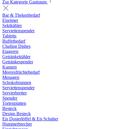
Zur Kategorie Gastraum
Bar & Thekenbedarf
Eiseimer
Sektkühler
Serviettenspender
Tabletts
Buffetbedarf
Chafing Dishes
Etageren
Getränkekühler
Getränkespender
Kannen
Meeresfrüchtebedarf
Menagen
Schokobrunnen
Serviettenspender
Servierbretter
Spender
Tortenplatten
Besteck
Design Besteck
Eis Dosierlöffel & Eis Schaber
Hummerbrecher