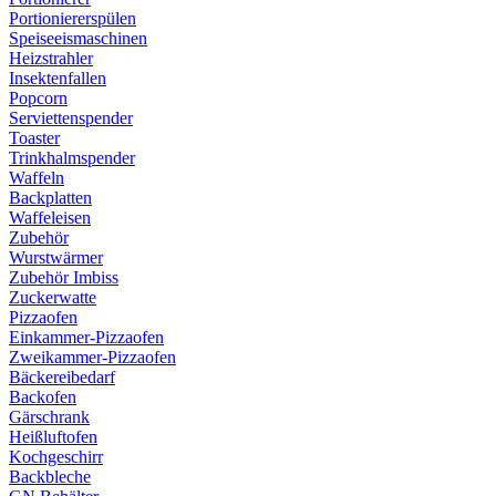
Portioniererspülen
Speiseeismaschinen
Heizstrahler
Insektenfallen
Popcorn
Serviettenspender
Toaster
Trinkhalmspender
Waffeln
Backplatten
Waffeleisen
Zubehör
Wurstwärmer
Zubehör Imbiss
Zuckerwatte
Pizzaofen
Einkammer-Pizzaofen
Zweikammer-Pizzaofen
Bäckereibedarf
Backofen
Gärschrank
Heißluftofen
Kochgeschirr
Backbleche