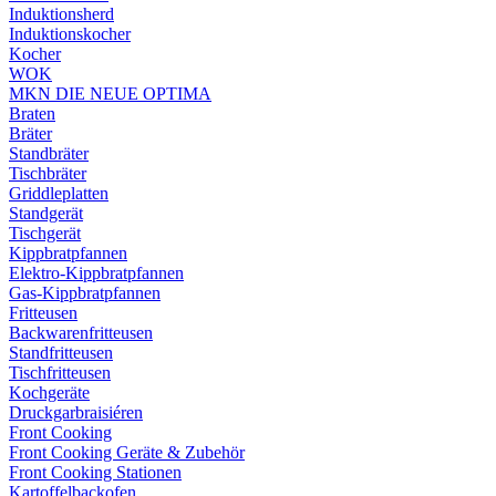
Induktionsherd
Induktionskocher
Kocher
WOK
MKN DIE NEUE OPTIMA
Braten
Bräter
Standbräter
Tischbräter
Griddleplatten
Standgerät
Tischgerät
Kippbratpfannen
Elektro-Kippbratpfannen
Gas-Kippbratpfannen
Fritteusen
Backwarenfritteusen
Standfritteusen
Tischfritteusen
Kochgeräte
Druckgarbraisiéren
Front Cooking
Front Cooking Geräte & Zubehör
Front Cooking Stationen
Kartoffelbackofen