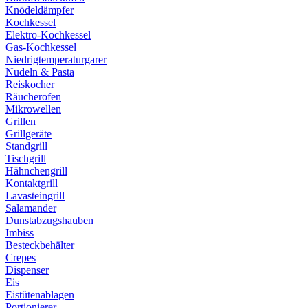
Knödeldämpfer
Kochkessel
Elektro-Kochkessel
Gas-Kochkessel
Niedrigtemperaturgarer
Nudeln & Pasta
Reiskocher
Räucherofen
Mikrowellen
Grillen
Grillgeräte
Standgrill
Tischgrill
Hähnchengrill
Kontaktgrill
Lavasteingrill
Salamander
Dunstabzugshauben
Imbiss
Besteckbehälter
Crepes
Dispenser
Eis
Eistütenablagen
Portionierer