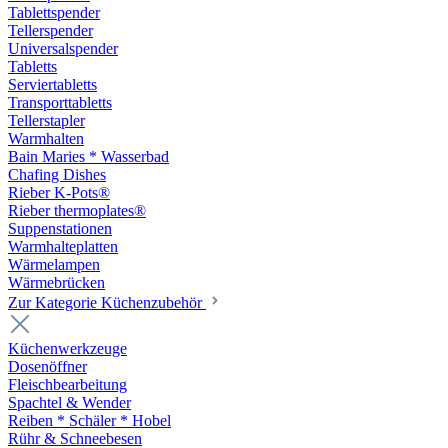
Tablettspender
Tellerspender
Universalspender
Tabletts
Serviertabletts
Transporttabletts
Tellerstapler
Warmhalten
Bain Maries * Wasserbad
Chafing Dishes
Rieber K-Pots®
Rieber thermoplates®
Suppenstationen
Warmhalteplatten
Wärmelampen
Wärmebrücken
Zur Kategorie Küchenzubehör
Küchenwerkzeuge
Dosenöffner
Fleischbearbeitung
Spachtel & Wender
Reiben * Schäler * Hobel
Rühr & Schneebesen