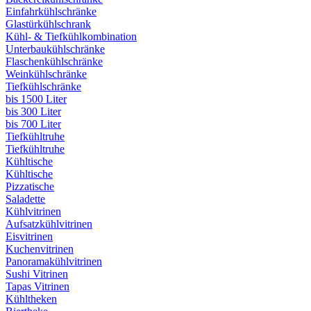
Einfahrkühlschränke
Glastürkühlschrank
Kühl- & Tiefkühlkombination
Unterbaukühlschränke
Flaschenkühlschränke
Weinkühlschränke
Tiefkühlschränke
bis 1500 Liter
bis 300 Liter
bis 700 Liter
Tiefkühltruhe
Tiefkühltruhe
Kühltische
Kühltische
Pizzatische
Saladette
Kühlvitrinen
Aufsatzkühlvitrinen
Eisvitrinen
Kuchenvitrinen
Panoramakühlvitrinen
Sushi Vitrinen
Tapas Vitrinen
Kühltheken