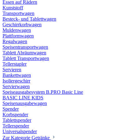
Essen auf Rädern
Kunststoff
Transportwagen
Besteck- und Tablettwagen
Geschirrkorbwagen
Muldenwagen
Plattformwagen
Regalwagen
Speisentransportwagen
Tablett Abräumwagen
Tablett Transportwagen
Tellerstapler
Servieren
Bankettwagen
Isoliergeschirr
Servierwagen
Speiseausgabesystem B.PRO Basic Line
BASIC LINE KIDS
Speisenausgabewagen
Spender
Korbspender
Tablettspender
Tellerspender
Universalspender
Zur Kategorie Getränke