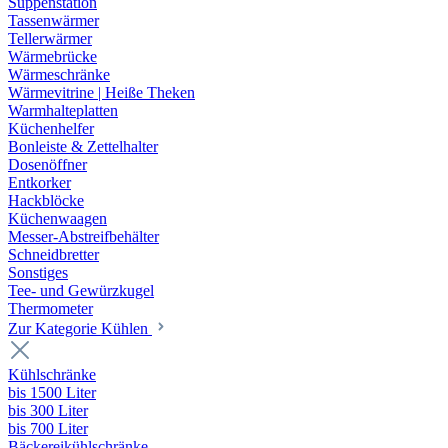
Suppenstation
Tassenwärmer
Tellerwärmer
Wärmebrücke
Wärmeschränke
Wärmevitrine | Heiße Theken
Warmhalteplatten
Küchenhelfer
Bonleiste & Zettelhalter
Dosenöffner
Entkorker
Hackblöcke
Küchenwaagen
Messer-Abstreifbehälter
Schneidbretter
Sonstiges
Tee- und Gewürzkugel
Thermometer
Zur Kategorie Kühlen
Kühlschränke
bis 1500 Liter
bis 300 Liter
bis 700 Liter
Bäckereikühlschränke