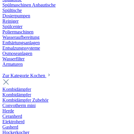
Spülmaschinen Anbautische
Spültische
Dosierpumpen
Reiniger
Spülcenter
Poliermaschinen
Wasseraufbereitung
Enthärtungsanlagen
Entsalzungssysteme
Osmoseanlagen
Wasserfilter
Armaturen
Zur Kategorie Kochen
Kombidämpfer
Kombidämpfer
Kombidämpfer Zubehör
Convotherm mini
Herde
Ceranherd
Elektroherd
Gasherd
Hockerkocher