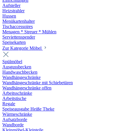
Einrichtungen
Aufsteller
Heizstrahler
Hussen
Menükartenhalter
Tischaccessoires
Menagen * Streuer * Mühlen
Serviettenspender
Speisekarten
Zur Kategorie Möbel
Spülmöbel
Ausgussbecken
Handwaschbecken
Wandhängeschränke
Wandhängeschränke mit Schiebetüren
Wandhängeschränke offen
Arbeitsschränke
Arbeitstische
Regale
Speiseausgabe Heiße Theke
Wärmeschränke
Aufsatzborde
Wandborde
Kleinmöbel-Kleinteile