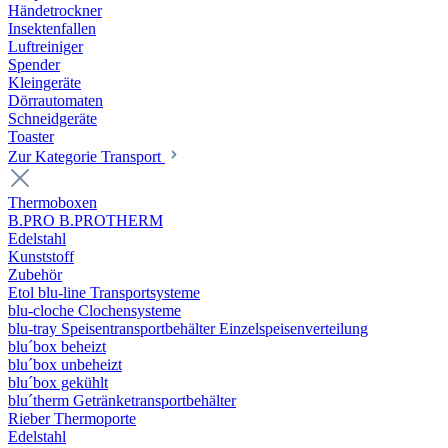
Händetrockner
Insektenfallen
Luftreiniger
Spender
Kleingeräte
Dörrautomaten
Schneidgeräte
Toaster
Zur Kategorie Transport
Thermoboxen
B.PRO B.PROTHERM
Edelstahl
Kunststoff
Zubehör
Etol blu-line Transportsysteme
blu-cloche Clochensysteme
blu-tray Speisentransportbehälter Einzelspeisenverteilung
blu´box beheizt
blu´box unbeheizt
blu´box gekühlt
blu´therm Getränketransportbehälter
Rieber Thermoporte
Edelstahl