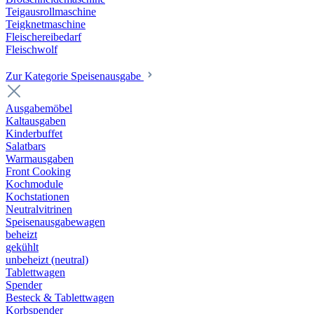
Teigausrollmaschine
Teigknetmaschine
Fleischereibedarf
Fleischwolf
Zur Kategorie Speisenausgabe
Ausgabemöbel
Kaltausgaben
Kinderbuffet
Salatbars
Warmausgaben
Front Cooking
Kochmodule
Kochstationen
Neutralvitrinen
Speisenausgabewagen
beheizt
gekühlt
unbeheizt (neutral)
Tablettwagen
Spender
Besteck & Tablettwagen
Korbspender