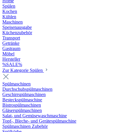
Home
Spülen
Kochen
Kühlen
Maschinen
Speisenausgabe
Küchenzubehör
Transport
Getränke
Gastraum
Möbel
Hersteller
%SALE%
Zur Kategorie Spülen
Spülmaschinen
Durchschubspülmaschinen
Geschirrspülmaschinen
Besteckspülmaschine
Bistrospülmaschinen
Gläserspülmaschinen
Salat- und Gemüsewaschmaschine
Topf-, Bleche- und Gerätespülmaschine
Spülmaschinen Zubehör
Spülkörbe