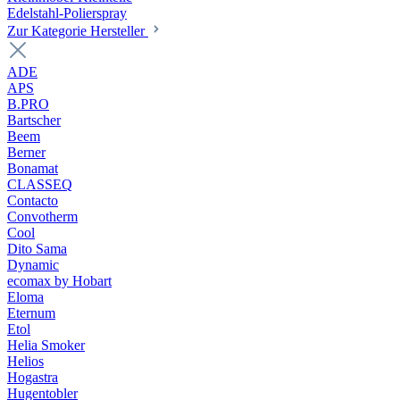
Edelstahl-Polierspray
Zur Kategorie Hersteller
ADE
APS
B.PRO
Bartscher
Beem
Berner
Bonamat
CLASSEQ
Contacto
Convotherm
Cool
Dito Sama
Dynamic
ecomax by Hobart
Eloma
Eternum
Etol
Helia Smoker
Helios
Hogastra
Hugentobler