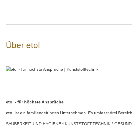
Vergleich Anleitung Hilfe Handbuch Daten Einsatzgebiet Verwendu
Über etol
etol - für höchste Ansprüche
etol
ist ein
familiengeführtes Unternehmen. Es umfasst drei Bereich
SAUBERKEIT UND HYGIENE * KUNSTSTOFFTECHNIK * GESUN