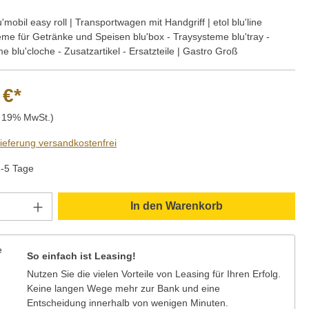
lu'mobil easy roll | Transportwagen mit Handgriff | etol blu'line
me für Getränke und Speisen blu'box - Traysysteme blu'tray -
 blu'cloche - Zusatzartikel - Ersatzteile | Gastro Groß
 €*
. 19% MwSt.)
Lieferung versandkostenfrei
2-5 Tage
Anzahl: Gib den gewünschten Wert ein oder
In den Warenkorb
So einfach ist Leasing!
Nutzen Sie die vielen Vorteile von Leasing für Ihren Erfolg.
Keine langen Wege mehr zur Bank und eine
Entscheidung innerhalb von wenigen Minuten.