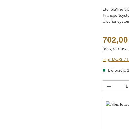
Etol blu'line b
Transportsyste
Clochensysteme
702,00
(835,38 € inkl
zzgl. MwSt. / 
Lieferzeit: 
Produkt 