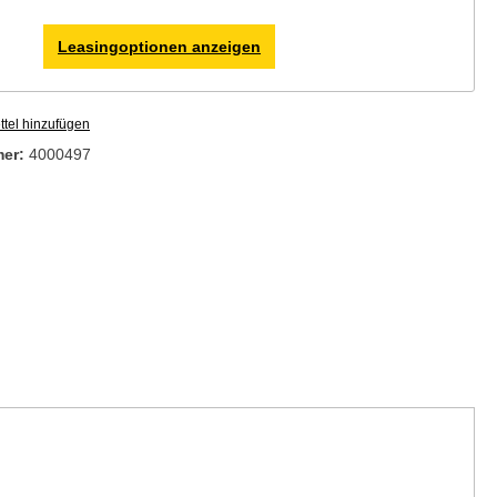
Leasingoptionen anzeigen
tel hinzufügen
mer:
4000497