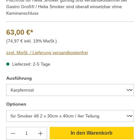
Gastro Groß® / Helia Smoker sind überall einsetzbar ohne
Kaminanschluss
63,00 €*
(74,97 € inkl. 19% MwSt.)
zzgl. MwSt. / Lieferung versandkostenfrei
Lieferzeit: 2-5 Tage
auswählen
Ausführung
auswählen
Optionen
Produkt Anzahl: Gib den gewünschten Wert e
In den Warenkorb