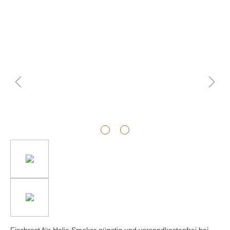
Bildergalerie überspringen
Fischrost für Helia Smoker günstig und versandkostenfrei bei