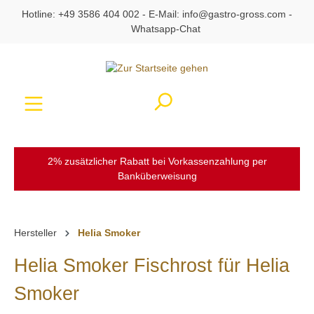
Hotline:
+49 3586 404 002
- E-Mail:
info@gastro-gross.com
-
alt springen
Whatsapp-Chat
Ware
2% zusätzlicher Rabatt bei Vorkassenzahlung per
Banküberweisung
Hersteller
Helia Smoker
Helia Smoker Fischrost für Helia
Smoker