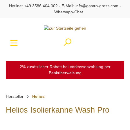
Hotline:
+49 3586 404 002
- E-Mail:
info@gastro-gross.com
-
alt springen
Whatsapp-Chat
Ware
2% zusätzlicher Rabatt bei Vorkassenzahlung per
Banküberweisung
Hersteller
Helios
Helios Isolierkanne Wash Pro