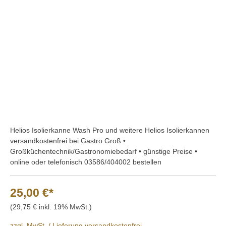
Bildergalerie überspringen
Helios Isolierkanne Wash Pro und weitere Helios Isolierkannen
versandkostenfrei bei Gastro Groß •
Großküchentechnik/Gastronomiebedarf • günstige Preise •
online oder telefonisch 03586/404002 bestellen
25,00 €*
(29,75 € inkl. 19% MwSt.)
zzgl. MwSt. / Lieferung versandkostenfrei