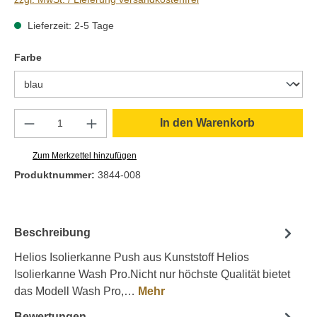
Lieferzeit: 2-5 Tage
auswählen
Farbe
Produkt Anzahl: Gib den gewünschten Wert e
In den Warenkorb
Zum Merkzettel hinzufügen
Produktnummer:
3844-008
Beschreibung
Helios Isolierkanne Push aus Kunststoff Helios
Isolierkanne Wash Pro.Nicht nur höchste Qualität bietet
das Modell Wash Pro,…
Mehr
Bewertungen