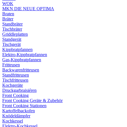
WOK
MKN DIE NEUE OPTIMA
Braten
Bräter
Standbräter
Tischbräter
Griddleplatten
Standgerät
Tischgerät
Kippbratpfannen
Elektro-Kippbratpfannen
Gas-Kippbratpfannen
Fritteusen
Backwarenfritteusen
Standfritteusen
Tischfritteusen
Kochgeräte
Druckgarbraisiéren
Front Cooking
Front Cooking Geräte & Zubehör
Front Cooking Stationen
Kartoffelbackofen
Knödeldämpfer
Kochkessel
Elektro-Kochkessel