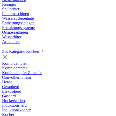
Reiniger
Spülcenter
Poliermaschinen
Wasseraufbereitung
Enthärtungsanlagen
Entsalzungssysteme
Osmoseanlagen
Wasserfilter
Armaturen
Zur Kategorie Kochen
Kombidämpfer
Kombidämpfer
Kombidämpfer Zubehör
Convotherm mini
Herde
Ceranherd
Elektroherd
Gasherd
Hockerkocher
Induktionsherd
Induktionskocher
Kocher