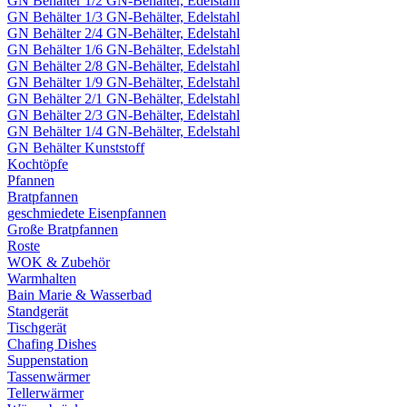
GN Behälter 1/2 GN-Behälter, Edelstahl
GN Behälter 1/3 GN-Behälter, Edelstahl
GN Behälter 2/4 GN-Behälter, Edelstahl
GN Behälter 1/6 GN-Behälter, Edelstahl
GN Behälter 2/8 GN-Behälter, Edelstahl
GN Behälter 1/9 GN-Behälter, Edelstahl
GN Behälter 2/1 GN-Behälter, Edelstahl
GN Behälter 2/3 GN-Behälter, Edelstahl
GN Behälter 1/4 GN-Behälter, Edelstahl
GN Behälter Kunststoff
Kochtöpfe
Pfannen
Bratpfannen
geschmiedete Eisenpfannen
Große Bratpfannen
Roste
WOK & Zubehör
Warmhalten
Bain Marie & Wasserbad
Standgerät
Tischgerät
Chafing Dishes
Suppenstation
Tassenwärmer
Tellerwärmer