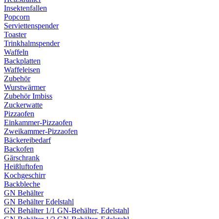
Insektenfallen
Popcorn
Serviettenspender
Toaster
Trinkhalmspender
Waffeln
Backplatten
Waffeleisen
Zubehör
Wurstwärmer
Zubehör Imbiss
Zuckerwatte
Pizzaofen
Einkammer-Pizzaofen
Zweikammer-Pizzaofen
Bäckereibedarf
Backofen
Gärschrank
Heißluftofen
Kochgeschirr
Backbleche
GN Behälter
GN Behälter Edelstahl
GN Behälter 1/1 GN-Behälter, Edelstahl