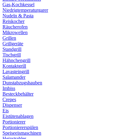
Gas-Kochkessel
Niedrigtemperaturgarer
Nudeln & Pasta
Reiskocher
Räucherofen
Mikrowellen
Grillen
Grillgeräte
Standgrill
Tischgrill
Hähnchengrill
Kontaktgrill
Lavasteingrill
Salamander
Dunstabzugshauben
Imbiss
Besteckbehälter
Crepes
Dispenser
Eis
Eistütenablagen
Portionierer
Portioniererspülen
Speiseeismaschinen
Heizstrahler