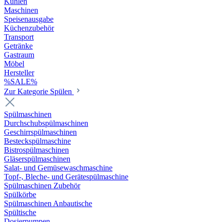
Kühlen
Maschinen
Speisenausgabe
Küchenzubehör
Transport
Getränke
Gastraum
Möbel
Hersteller
%SALE%
Zur Kategorie Spülen
Spülmaschinen
Durchschubspülmaschinen
Geschirrspülmaschinen
Besteckspülmaschine
Bistrospülmaschinen
Gläserspülmaschinen
Salat- und Gemüsewaschmaschine
Topf-, Bleche- und Gerätespülmaschine
Spülmaschinen Zubehör
Spülkörbe
Spülmaschinen Anbautische
Spültische
Dosierpumpen