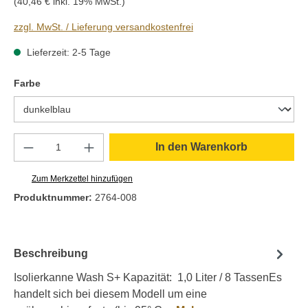
(40,46 € inkl. 19% MwSt.)
zzgl. MwSt. / Lieferung versandkostenfrei
Lieferzeit: 2-5 Tage
auswählen
Farbe
Produkt Anzahl: Gib den gewünschten Wert e
In den Warenkorb
Zum Merkzettel hinzufügen
Produktnummer:
2764-008
Beschreibung
Isolierkanne Wash S+ Kapazität: 1,0 Liter / 8 TassenEs
handelt sich bei diesem Modell um eine