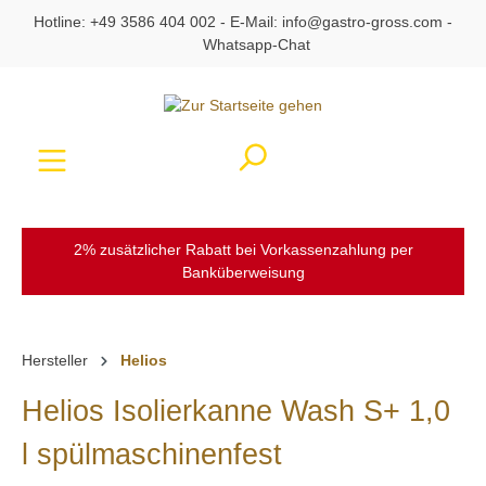
Hotline:
+49 3586 404 002
- E-Mail:
info@gastro-gross.com
-
alt springen
Whatsapp-Chat
Ware
2% zusätzlicher Rabatt bei Vorkassenzahlung per
Banküberweisung
Hersteller
Helios
Helios Isolierkanne Wash S+ 1,0
l spülmaschinenfest