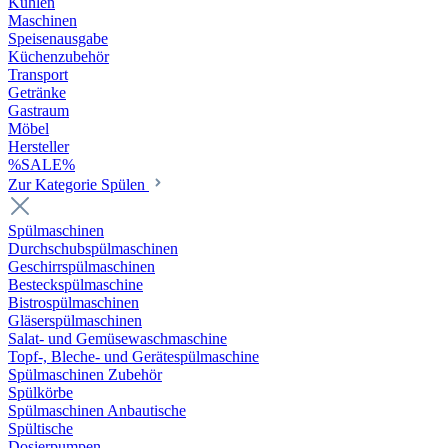
Kühlen
Maschinen
Speisenausgabe
Küchenzubehör
Transport
Getränke
Gastraum
Möbel
Hersteller
%SALE%
Zur Kategorie Spülen
Spülmaschinen
Durchschubspülmaschinen
Geschirrspülmaschinen
Besteckspülmaschine
Bistrospülmaschinen
Gläserspülmaschinen
Salat- und Gemüsewaschmaschine
Topf-, Bleche- und Gerätespülmaschine
Spülmaschinen Zubehör
Spülkörbe
Spülmaschinen Anbautische
Spültische
Dosierpumpen