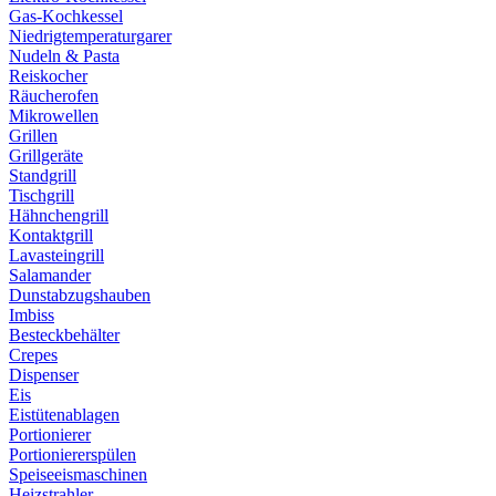
Gas-Kochkessel
Niedrigtemperaturgarer
Nudeln & Pasta
Reiskocher
Räucherofen
Mikrowellen
Grillen
Grillgeräte
Standgrill
Tischgrill
Hähnchengrill
Kontaktgrill
Lavasteingrill
Salamander
Dunstabzugshauben
Imbiss
Besteckbehälter
Crepes
Dispenser
Eis
Eistütenablagen
Portionierer
Portioniererspülen
Speiseeismaschinen
Heizstrahler