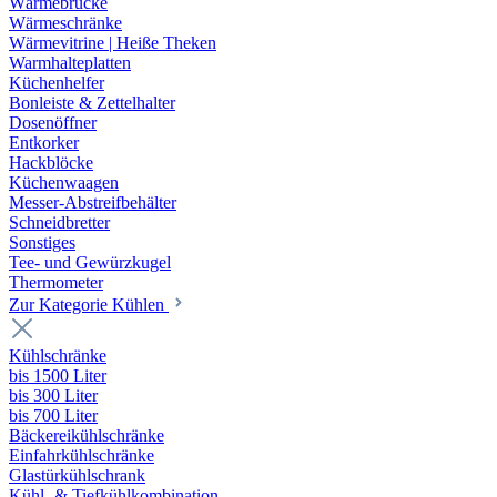
Wärmebrücke
Wärmeschränke
Wärmevitrine | Heiße Theken
Warmhalteplatten
Küchenhelfer
Bonleiste & Zettelhalter
Dosenöffner
Entkorker
Hackblöcke
Küchenwaagen
Messer-Abstreifbehälter
Schneidbretter
Sonstiges
Tee- und Gewürzkugel
Thermometer
Zur Kategorie Kühlen
Kühlschränke
bis 1500 Liter
bis 300 Liter
bis 700 Liter
Bäckereikühlschränke
Einfahrkühlschränke
Glastürkühlschrank
Kühl- & Tiefkühlkombination