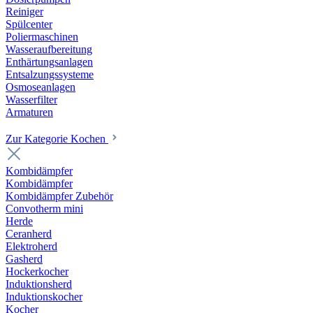
Reiniger
Spülcenter
Poliermaschinen
Wasseraufbereitung
Enthärtungsanlagen
Entsalzungssysteme
Osmoseanlagen
Wasserfilter
Armaturen
Zur Kategorie Kochen
Kombidämpfer
Kombidämpfer
Kombidämpfer Zubehör
Convotherm mini
Herde
Ceranherd
Elektroherd
Gasherd
Hockerkocher
Induktionsherd
Induktionskocher
Kocher