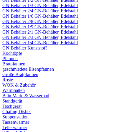
GN Behälter 1/2 GN-Behälter, Edelstahl
GN Behälter 1/3 GN-Behälter, Edelstahl
GN Behälter 2/4 GN-Behälter, Edelstahl
GN Behälter 1/6 GN-Behälter, Edelstahl
GN Behälter 2/8 GN-Behälter, Edelstahl
GN Behälter 1/9 GN-Behälter, Edelstahl
GN Behälter 2/1 GN-Behälter, Edelstahl
GN Behälter 2/3 GN-Behälter, Edelstahl
GN Behälter 1/4 GN-Behälter, Edelstahl
GN Behälter Kunststoff
Kochtöpfe
Pfannen
Bratpfannen
geschmiedete Eisenpfannen
Große Bratpfannen
Roste
WOK & Zubehör
Warmhalten
Bain Marie & Wasserbad
Standgerät
Tischgerät
Chafing Dishes
Suppenstation
Tassenwärmer
Tellerwärmer