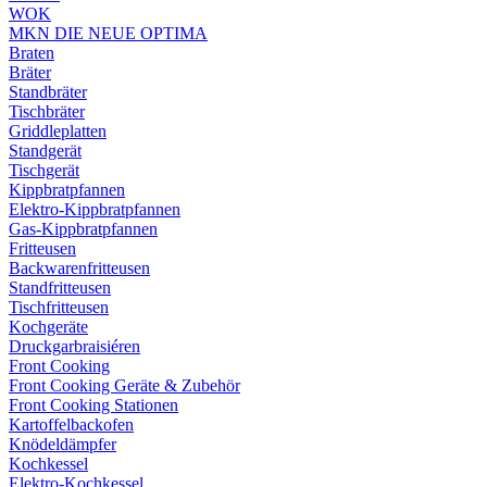
WOK
MKN DIE NEUE OPTIMA
Braten
Bräter
Standbräter
Tischbräter
Griddleplatten
Standgerät
Tischgerät
Kippbratpfannen
Elektro-Kippbratpfannen
Gas-Kippbratpfannen
Fritteusen
Backwarenfritteusen
Standfritteusen
Tischfritteusen
Kochgeräte
Druckgarbraisiéren
Front Cooking
Front Cooking Geräte & Zubehör
Front Cooking Stationen
Kartoffelbackofen
Knödeldämpfer
Kochkessel
Elektro-Kochkessel