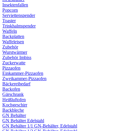
Insektenfallen
Popcorn
Serviettenspender
Toaster
Trinkhalmspender
Waffeln
Backplatten
Waffeleisen
Zubehör
Wurstwärmer
Zubehör Imbiss
Zuckerwatte
Pizzaofen
Einkammer-Pizzaofen
Zweikammer-Pizzaofen
Bäckereibedarf
Backofen
Gärschrank
Heißluftofen
Kochgeschirr
Backbleche
GN Behälter
GN Behälter Edelstahl
GN Behälter 1/1 GN-Behälter, Edelstahl