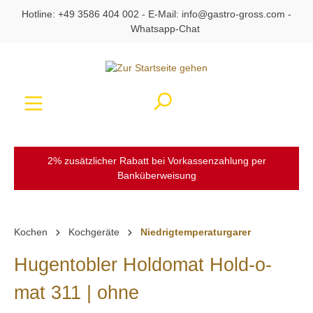
Hotline:
+49 3586 404 002
- E-Mail:
info@gastro-gross.com
-
alt springen
Whatsapp-Chat
Ware
2% zusätzlicher Rabatt bei Vorkassenzahlung per
Banküberweisung
Kochen
Kochgeräte
Niedrigtemperaturgarer
Hugentobler Holdomat Hold-o-
mat 311 | ohne