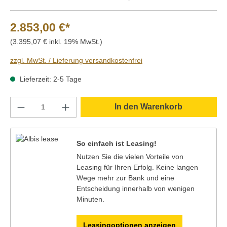
2.853,00 €*
(3.395,07 € inkl. 19% MwSt.)
zzgl. MwSt. / Lieferung versandkostenfrei
Lieferzeit: 2-5 Tage
Produkt Anzahl: Gib den gewünschten Wert e
In den Warenkorb
So einfach ist Leasing!
Nutzen Sie die vielen Vorteile von
Leasing für Ihren Erfolg. Keine langen
Wege mehr zur Bank und eine
Entscheidung innerhalb von wenigen
Minuten.
Leasingoptionen anzeigen