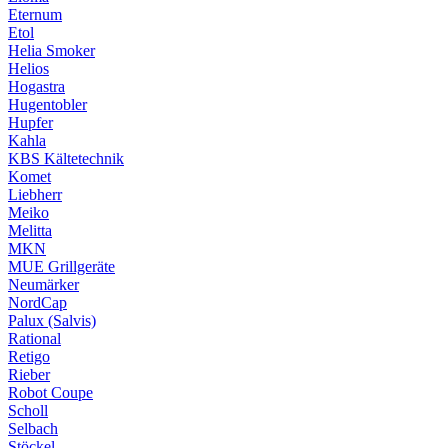
Eternum
Etol
Helia Smoker
Helios
Hogastra
Hugentobler
Hupfer
Kahla
KBS Kältetechnik
Komet
Liebherr
Meiko
Melitta
MKN
MUE Grillgeräte
Neumärker
NordCap
Palux (Salvis)
Rational
Retigo
Rieber
Robot Coupe
Scholl
Selbach
Stöckel