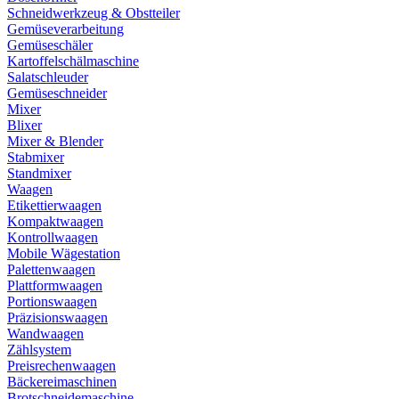
Schneidwerkzeug & Obstteiler
Gemüseverarbeitung
Gemüseschäler
Kartoffelschälmaschine
Salatschleuder
Gemüseschneider
Mixer
Blixer
Mixer & Blender
Stabmixer
Standmixer
Waagen
Etikettierwaagen
Kompaktwaagen
Kontrollwaagen
Mobile Wägestation
Palettenwaagen
Plattformwaagen
Portionswaagen
Präzisionswaagen
Wandwaagen
Zählsystem
Preisrechenwaagen
Bäckereimaschinen
Brotschneidemaschine