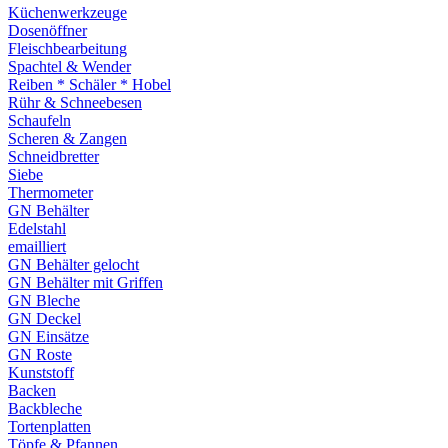
Küchenwerkzeuge
Dosenöffner
Fleischbearbeitung
Spachtel & Wender
Reiben * Schäler * Hobel
Rühr & Schneebesen
Schaufeln
Scheren & Zangen
Schneidbretter
Siebe
Thermometer
GN Behälter
Edelstahl
emailliert
GN Behälter gelocht
GN Behälter mit Griffen
GN Bleche
GN Deckel
GN Einsätze
GN Roste
Kunststoff
Backen
Backbleche
Tortenplatten
Töpfe & Pfannen