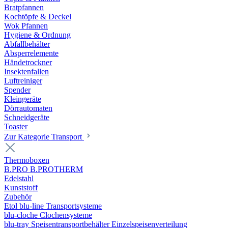
Bratpfannen
Kochtöpfe & Deckel
Wok Pfannen
Hygiene & Ordnung
Abfallbehälter
Absperrelemente
Händetrockner
Insektenfallen
Luftreiniger
Spender
Kleingeräte
Dörrautomaten
Schneidgeräte
Toaster
Zur Kategorie Transport
Thermoboxen
B.PRO B.PROTHERM
Edelstahl
Kunststoff
Zubehör
Etol blu-line Transportsysteme
blu-cloche Clochensysteme
blu-tray Speisentransportbehälter Einzelspeisenverteilung