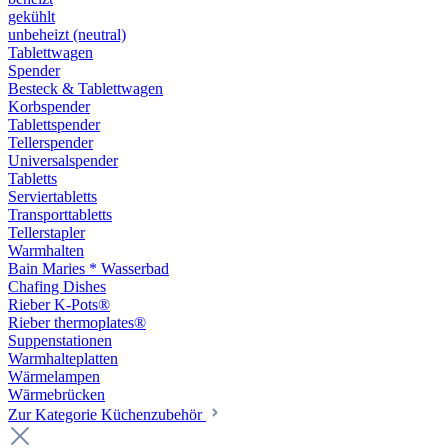
gekühlt
unbeheizt (neutral)
Tablettwagen
Spender
Besteck & Tablettwagen
Korbspender
Tablettspender
Tellerspender
Universalspender
Tabletts
Serviertabletts
Transporttabletts
Tellerstapler
Warmhalten
Bain Maries * Wasserbad
Chafing Dishes
Rieber K-Pots®
Rieber thermoplates®
Suppenstationen
Warmhalteplatten
Wärmelampen
Wärmebrücken
Zur Kategorie Küchenzubehör