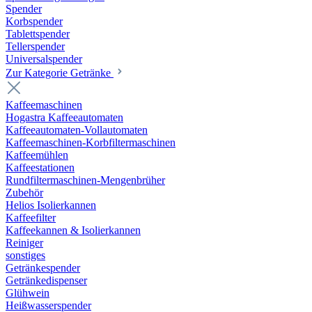
Spender
Korbspender
Tablettspender
Tellerspender
Universalspender
Zur Kategorie Getränke
Kaffeemaschinen
Hogastra Kaffeeautomaten
Kaffeeautomaten-Vollautomaten
Kaffeemaschinen-Korbfiltermaschinen
Kaffeemühlen
Kaffeestationen
Rundfiltermaschinen-Mengenbrüher
Zubehör
Helios Isolierkannen
Kaffeefilter
Kaffeekannen & Isolierkannen
Reiniger
sonstiges
Getränkespender
Getränkedispenser
Glühwein
Heißwasserspender