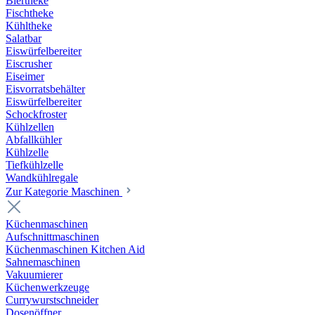
Biertheke
Fischtheke
Kühltheke
Salatbar
Eiswürfelbereiter
Eiscrusher
Eiseimer
Eisvorratsbehälter
Eiswürfelbereiter
Schockfroster
Kühlzellen
Abfallkühler
Kühlzelle
Tiefkühlzelle
Wandkühlregale
Zur Kategorie Maschinen
Küchenmaschinen
Aufschnittmaschinen
Küchenmaschinen Kitchen Aid
Sahnemaschinen
Vakuumierer
Küchenwerkzeuge
Currywurstschneider
Dosenöffner