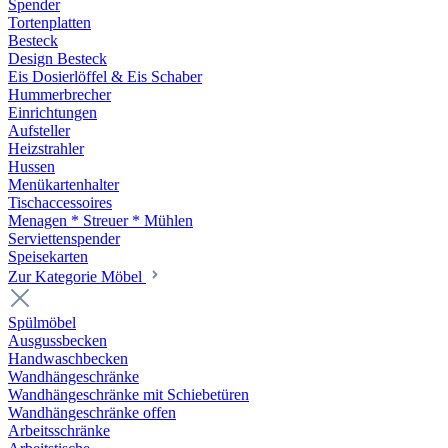
Spender
Tortenplatten
Besteck
Design Besteck
Eis Dosierlöffel & Eis Schaber
Hummerbrecher
Einrichtungen
Aufsteller
Heizstrahler
Hussen
Menükartenhalter
Tischaccessoires
Menagen * Streuer * Mühlen
Serviettenspender
Speisekarten
Zur Kategorie Möbel
Spülmöbel
Ausgussbecken
Handwaschbecken
Wandhängeschränke
Wandhängeschränke mit Schiebetüren
Wandhängeschränke offen
Arbeitsschränke