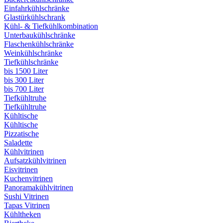
Einfahrkühlschränke
Glastürkühlschrank
Kühl- & Tiefkühlkombination
Unterbaukühlschränke
Flaschenkühlschränke
Weinkühlschränke
Tiefkühlschränke
bis 1500 Liter
bis 300 Liter
bis 700 Liter
Tiefkühltruhe
Tiefkühltruhe
Kühltische
Kühltische
Pizzatische
Saladette
Kühlvitrinen
Aufsatzkühlvitrinen
Eisvitrinen
Kuchenvitrinen
Panoramakühlvitrinen
Sushi Vitrinen
Tapas Vitrinen
Kühltheken