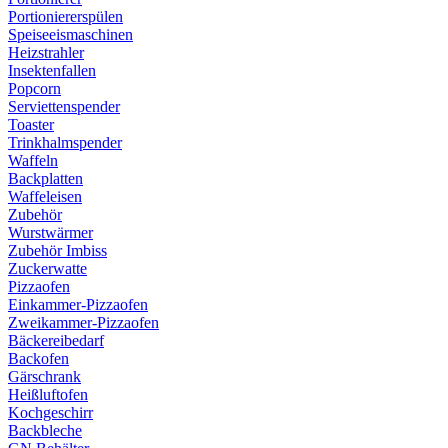
Portioniererspülen
Speiseeismaschinen
Heizstrahler
Insektenfallen
Popcorn
Serviettenspender
Toaster
Trinkhalmspender
Waffeln
Backplatten
Waffeleisen
Zubehör
Wurstwärmer
Zubehör Imbiss
Zuckerwatte
Pizzaofen
Einkammer-Pizzaofen
Zweikammer-Pizzaofen
Bäckereibedarf
Backofen
Gärschrank
Heißluftofen
Kochgeschirr
Backbleche