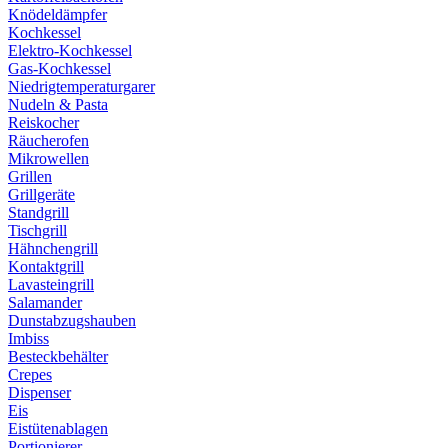
Knödeldämpfer
Kochkessel
Elektro-Kochkessel
Gas-Kochkessel
Niedrigtemperaturgarer
Nudeln & Pasta
Reiskocher
Räucherofen
Mikrowellen
Grillen
Grillgeräte
Standgrill
Tischgrill
Hähnchengrill
Kontaktgrill
Lavasteingrill
Salamander
Dunstabzugshauben
Imbiss
Besteckbehälter
Crepes
Dispenser
Eis
Eistütenablagen
Portionierer