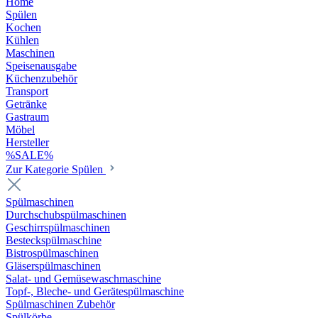
Home
Spülen
Kochen
Kühlen
Maschinen
Speisenausgabe
Küchenzubehör
Transport
Getränke
Gastraum
Möbel
Hersteller
%SALE%
Zur Kategorie Spülen
Spülmaschinen
Durchschubspülmaschinen
Geschirrspülmaschinen
Besteckspülmaschine
Bistrospülmaschinen
Gläserspülmaschinen
Salat- und Gemüsewaschmaschine
Topf-, Bleche- und Gerätespülmaschine
Spülmaschinen Zubehör
Spülkörbe