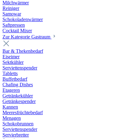
Milchwärmer
Reiniger
Samowar
Schokoladenwärmer
Saftpressen
Cocktail Mixer
Zur Kategorie Gastraum
Bar & Thekenbedarf
Eiseimer
Sektkühler
Serviettenspender
Tabletts
Buffetbedarf
Chafing Dishes
Etageren
Getränkekühler
Getränkespender
Kannen
Meeresfrüchtebedarf
Menagen
Schokobrunnen
Serviettenspender
Servierbretter