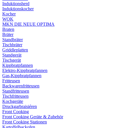
Induktionsherd
Induktionskocher
Kocher
WOK
MKN DIE NEUE OPTIMA
Braten
Bräter
Standbräter
Tischbräter
Griddleplatten
Standgerät
Tischgerät
Kippbratpfannen
Elektro-Kippbratpfannen
Gas-Kippbratpfannen
Fritteusen
Backwarenfritteusen
Standfritteusen
Tischfritteusen
Kochgeräte
Druckgarbraisiéren
Front Cooking
Front Cooking Geräte & Zubehör
Front Cooking Stationen
Kartoffelbackofen