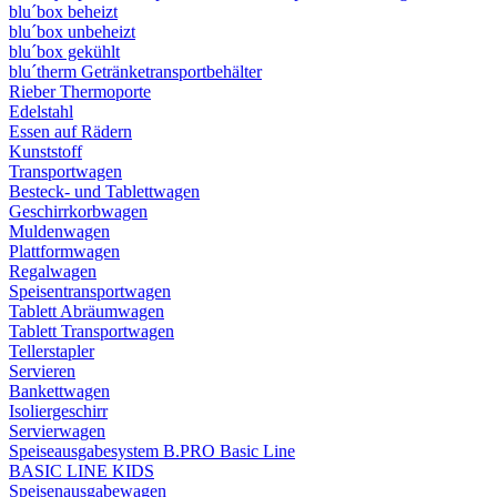
blu´box beheizt
blu´box unbeheizt
blu´box gekühlt
blu´therm Getränketransportbehälter
Rieber Thermoporte
Edelstahl
Essen auf Rädern
Kunststoff
Transportwagen
Besteck- und Tablettwagen
Geschirrkorbwagen
Muldenwagen
Plattformwagen
Regalwagen
Speisentransportwagen
Tablett Abräumwagen
Tablett Transportwagen
Tellerstapler
Servieren
Bankettwagen
Isoliergeschirr
Servierwagen
Speiseausgabesystem B.PRO Basic Line
BASIC LINE KIDS
Speisenausgabewagen