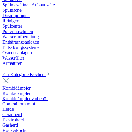
Spülmaschinen Anbautische
Spültische
Dosierpumpen
Reiniger
Spülcenter
Poliermaschinen
Wasseraufbereitung
Enthärtungsanlagen
Entsalzungssysteme
Osmoseanlagen
Wasserfilter
Armaturen
Zur Kategorie Kochen
Kombidämpfer
Kombidämpfer
Kombidämpfer Zubehör
Convotherm mini
Herde
Ceranherd
Elektroherd
Gasherd
Hockerkocher