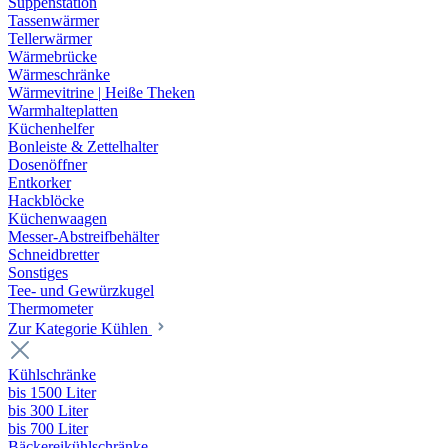
Suppenstation
Tassenwärmer
Tellerwärmer
Wärmebrücke
Wärmeschränke
Wärmevitrine | Heiße Theken
Warmhalteplatten
Küchenhelfer
Bonleiste & Zettelhalter
Dosenöffner
Entkorker
Hackblöcke
Küchenwaagen
Messer-Abstreifbehälter
Schneidbretter
Sonstiges
Tee- und Gewürzkugel
Thermometer
Zur Kategorie Kühlen
Kühlschränke
bis 1500 Liter
bis 300 Liter
bis 700 Liter
Bäckereikühlschränke