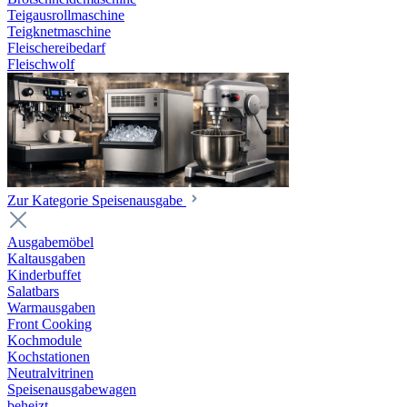
Teigausrollmaschine
Teigknetmaschine
Fleischereibedarf
Fleischwolf
Zur Kategorie Speisenausgabe
Ausgabemöbel
Kaltausgaben
Kinderbuffet
Salatbars
Warmausgaben
Front Cooking
Kochmodule
Kochstationen
Neutralvitrinen
Speisenausgabewagen
beheizt