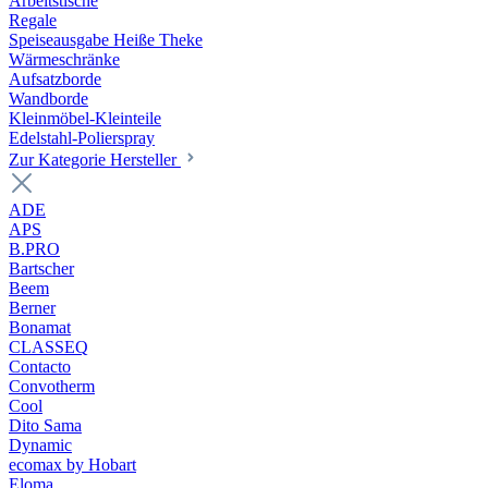
Arbeitstische
Regale
Speiseausgabe Heiße Theke
Wärmeschränke
Aufsatzborde
Wandborde
Kleinmöbel-Kleinteile
Edelstahl-Polierspray
Zur Kategorie Hersteller
ADE
APS
B.PRO
Bartscher
Beem
Berner
Bonamat
CLASSEQ
Contacto
Convotherm
Cool
Dito Sama
Dynamic
ecomax by Hobart
Eloma