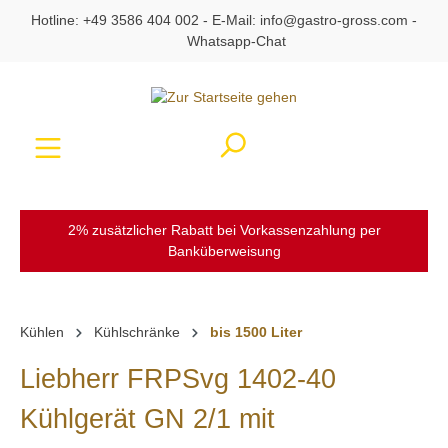
Hotline:
+49 3586 404 002
- E-Mail:
info@gastro-gross.com
-
alt springen
Whatsapp-Chat
Ware
2% zusätzlicher Rabatt bei Vorkassenzahlung per
Banküberweisung
Kühlen
Kühlschränke
bis 1500 Liter
Liebherr FRPSvg 1402-40
Kühlgerät GN 2/1 mit