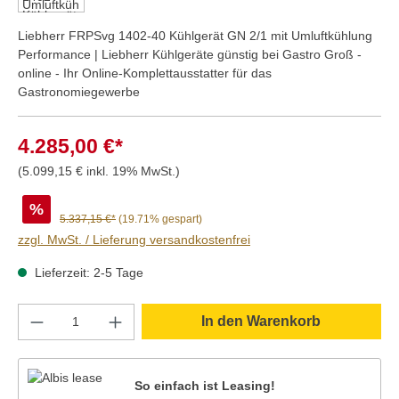
Liebherr FRPSvg 1402-40 Kühlgerät GN 2/1 mit Umluftkühlung
Performance | Liebherr Kühlgeräte günstig bei Gastro Groß -
online - Ihr Online-Komplettausstatter für das
Gastronomiegewerbe
4.285,00 €*
(5.099,15 € inkl. 19% MwSt.)
%
5.337,15 €*
(19.71% gespart)
zzgl. MwSt. / Lieferung versandkostenfrei
Lieferzeit: 2-5 Tage
Produkt Anzahl: Gib den gewünschten Wert e
In den Warenkorb
So einfach ist Leasing!