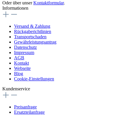
Oder über unser
Kontaktformular
.
Informationen
Versand & Zahlung
Rückgaberichtlinien
Transportschaden
Gewährleistungsantrag
Datenschutz
Impressum
AGB
Kontakt
Webseite
Blog
Cookie-Einstellungen
Kundenservice
Preisanfrage
Ersatzteilanfrage
Reklamation/Gewährleistungsantrag
Transportschaden/Defekt bei Erst-Inbetriebnahme
foreign orders / Bestellungen aus dem Ausland