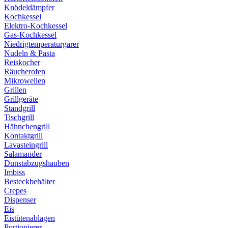
Knödeldämpfer
Kochkessel
Elektro-Kochkessel
Gas-Kochkessel
Niedrigtemperaturgarer
Nudeln & Pasta
Reiskocher
Räucherofen
Mikrowellen
Grillen
Grillgeräte
Standgrill
Tischgrill
Hähnchengrill
Kontaktgrill
Lavasteingrill
Salamander
Dunstabzugshauben
Imbiss
Besteckbehälter
Crepes
Dispenser
Eis
Eistütenablagen
Portionierer