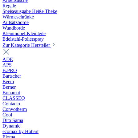
Arbeitstische
Regale
Speiseausgabe Heiße Theke
Wärmeschränke
Aufsatzborde
Wandborde
Kleinmöbel-Kleinteile
Edelstahl-Polierspray
Zur Kategorie Hersteller
ADE
APS
B.PRO
Bartscher
Beem
Berner
Bonamat
CLASSEQ
Contacto
Convotherm
Cool
Dito Sama
Dynamic
ecomax by Hobart
Eloma