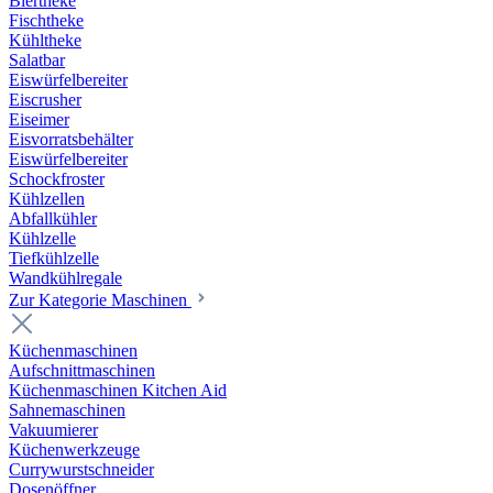
Biertheke
Fischtheke
Kühltheke
Salatbar
Eiswürfelbereiter
Eiscrusher
Eiseimer
Eisvorratsbehälter
Eiswürfelbereiter
Schockfroster
Kühlzellen
Abfallkühler
Kühlzelle
Tiefkühlzelle
Wandkühlregale
Zur Kategorie Maschinen
Küchenmaschinen
Aufschnittmaschinen
Küchenmaschinen Kitchen Aid
Sahnemaschinen
Vakuumierer
Küchenwerkzeuge
Currywurstschneider
Dosenöffner