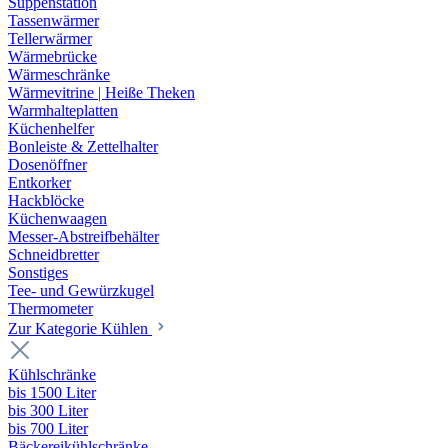
Suppenstation
Tassenwärmer
Tellerwärmer
Wärmebrücke
Wärmeschränke
Wärmevitrine | Heiße Theken
Warmhalteplatten
Küchenhelfer
Bonleiste & Zettelhalter
Dosenöffner
Entkorker
Hackblöcke
Küchenwaagen
Messer-Abstreifbehälter
Schneidbretter
Sonstiges
Tee- und Gewürzkugel
Thermometer
Zur Kategorie Kühlen
Kühlschränke
bis 1500 Liter
bis 300 Liter
bis 700 Liter
Bäckereikühlschränke