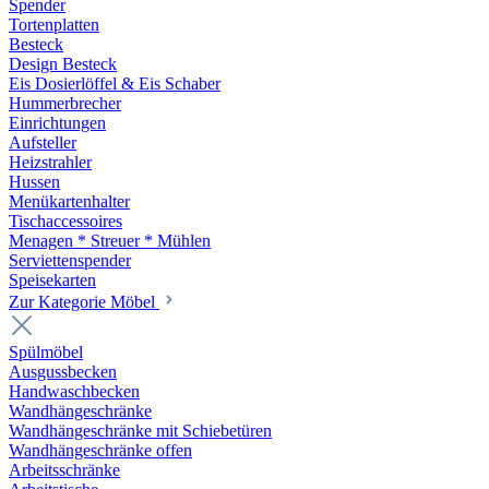
Spender
Tortenplatten
Besteck
Design Besteck
Eis Dosierlöffel & Eis Schaber
Hummerbrecher
Einrichtungen
Aufsteller
Heizstrahler
Hussen
Menükartenhalter
Tischaccessoires
Menagen * Streuer * Mühlen
Serviettenspender
Speisekarten
Zur Kategorie Möbel
Spülmöbel
Ausgussbecken
Handwaschbecken
Wandhängeschränke
Wandhängeschränke mit Schiebetüren
Wandhängeschränke offen
Arbeitsschränke