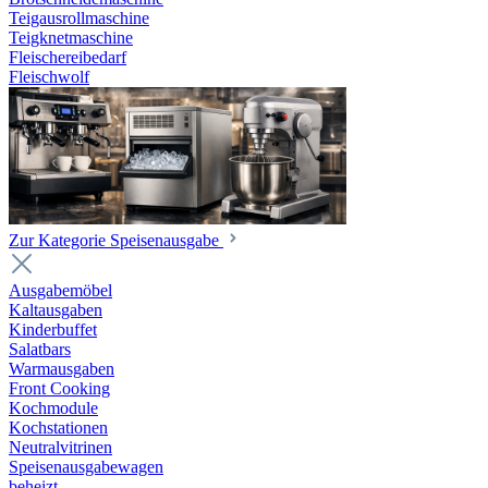
Teigausrollmaschine
Teigknetmaschine
Fleischereibedarf
Fleischwolf
Zur Kategorie Speisenausgabe
Ausgabemöbel
Kaltausgaben
Kinderbuffet
Salatbars
Warmausgaben
Front Cooking
Kochmodule
Kochstationen
Neutralvitrinen
Speisenausgabewagen
beheizt