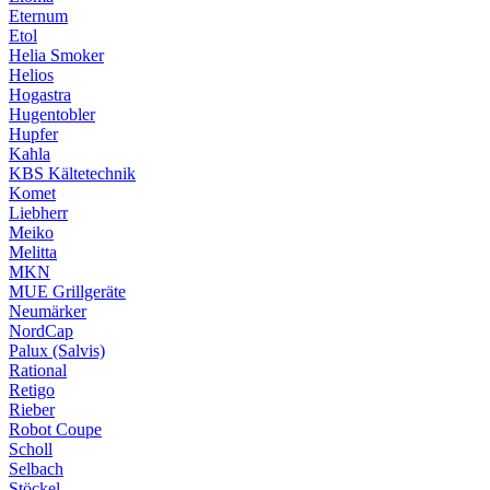
Eternum
Etol
Helia Smoker
Helios
Hogastra
Hugentobler
Hupfer
Kahla
KBS Kältetechnik
Komet
Liebherr
Meiko
Melitta
MKN
MUE Grillgeräte
Neumärker
NordCap
Palux (Salvis)
Rational
Retigo
Rieber
Robot Coupe
Scholl
Selbach
Stöckel