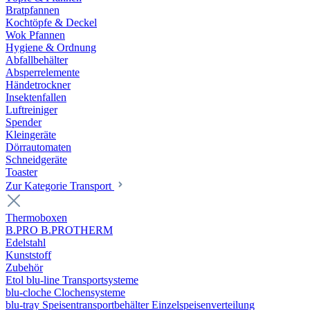
Bratpfannen
Kochtöpfe & Deckel
Wok Pfannen
Hygiene & Ordnung
Abfallbehälter
Absperrelemente
Händetrockner
Insektenfallen
Luftreiniger
Spender
Kleingeräte
Dörrautomaten
Schneidgeräte
Toaster
Zur Kategorie Transport
Thermoboxen
B.PRO B.PROTHERM
Edelstahl
Kunststoff
Zubehör
Etol blu-line Transportsysteme
blu-cloche Clochensysteme
blu-tray Speisentransportbehälter Einzelspeisenverteilung