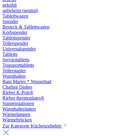
gekühlt
unbeheizt (neutral)
Tablettwagen
Spender
Besteck & Tablettwagen
Korbspender
Tablettspender
Tellerspender
Universalspender
Tabletts
Serviertabletts
Transporttabletts
Tellerstapler
Warmhalten
Bain Maries * Wasserbad
Chafing Dishes
Rieber K-Pots®
Rieber thermoplates®
Suppenstationen
Warmhalteplatten
Wärmelampen
Wärmebrücken
Zur Kategorie Küchenzubehör