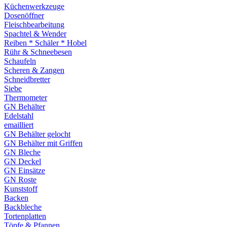
Küchenwerkzeuge
Dosenöffner
Fleischbearbeitung
Spachtel & Wender
Reiben * Schäler * Hobel
Rühr & Schneebesen
Schaufeln
Scheren & Zangen
Schneidbretter
Siebe
Thermometer
GN Behälter
Edelstahl
emailliert
GN Behälter gelocht
GN Behälter mit Griffen
GN Bleche
GN Deckel
GN Einsätze
GN Roste
Kunststoff
Backen
Backbleche
Tortenplatten
Töpfe & Pfannen