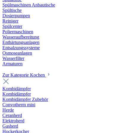
Spülmaschinen Anbautische
Spültische
Dosierpumpen
Reiniger
Spülcenter
Poliermaschinen
Wasseraufbereitung
Enthärtungsanlagen
Entsalzungssysteme
Osmoseanlagen
Wasserfilter
Armaturen
Zur Kategorie Kochen
Kombidämpfer
Kombidämpfer
Kombidämpfer Zubehör
Convotherm mini
Herde
Ceranherd
Elektroherd
Gasherd
Hockerkocher