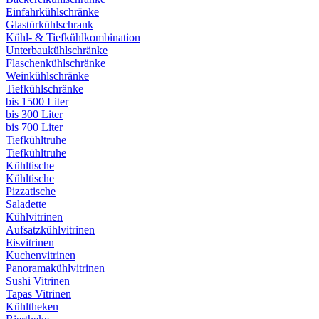
Einfahrkühlschränke
Glastürkühlschrank
Kühl- & Tiefkühlkombination
Unterbaukühlschränke
Flaschenkühlschränke
Weinkühlschränke
Tiefkühlschränke
bis 1500 Liter
bis 300 Liter
bis 700 Liter
Tiefkühltruhe
Tiefkühltruhe
Kühltische
Kühltische
Pizzatische
Saladette
Kühlvitrinen
Aufsatzkühlvitrinen
Eisvitrinen
Kuchenvitrinen
Panoramakühlvitrinen
Sushi Vitrinen
Tapas Vitrinen
Kühltheken