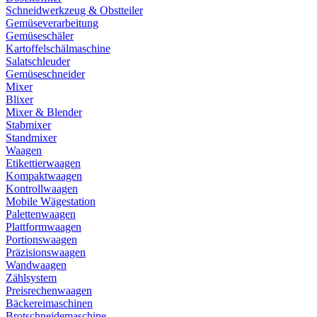
Schneidwerkzeug & Obstteiler
Gemüseverarbeitung
Gemüseschäler
Kartoffelschälmaschine
Salatschleuder
Gemüseschneider
Mixer
Blixer
Mixer & Blender
Stabmixer
Standmixer
Waagen
Etikettierwaagen
Kompaktwaagen
Kontrollwaagen
Mobile Wägestation
Palettenwaagen
Plattformwaagen
Portionswaagen
Präzisionswaagen
Wandwaagen
Zählsystem
Preisrechenwaagen
Bäckereimaschinen
Brotschneidemaschine