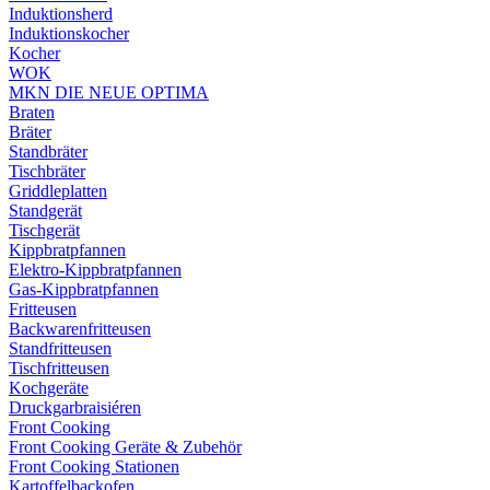
Induktionsherd
Induktionskocher
Kocher
WOK
MKN DIE NEUE OPTIMA
Braten
Bräter
Standbräter
Tischbräter
Griddleplatten
Standgerät
Tischgerät
Kippbratpfannen
Elektro-Kippbratpfannen
Gas-Kippbratpfannen
Fritteusen
Backwarenfritteusen
Standfritteusen
Tischfritteusen
Kochgeräte
Druckgarbraisiéren
Front Cooking
Front Cooking Geräte & Zubehör
Front Cooking Stationen
Kartoffelbackofen