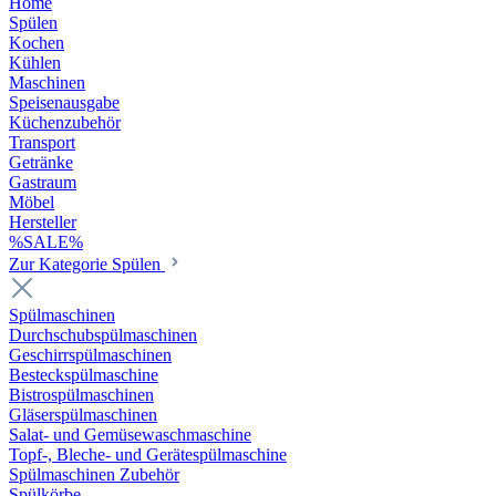
Home
Spülen
Kochen
Kühlen
Maschinen
Speisenausgabe
Küchenzubehör
Transport
Getränke
Gastraum
Möbel
Hersteller
%SALE%
Zur Kategorie Spülen
Spülmaschinen
Durchschubspülmaschinen
Geschirrspülmaschinen
Besteckspülmaschine
Bistrospülmaschinen
Gläserspülmaschinen
Salat- und Gemüsewaschmaschine
Topf-, Bleche- und Gerätespülmaschine
Spülmaschinen Zubehör
Spülkörbe