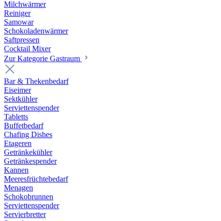
Milchwärmer
Reiniger
Samowar
Schokoladenwärmer
Saftpressen
Cocktail Mixer
Zur Kategorie Gastraum
Bar & Thekenbedarf
Eiseimer
Sektkühler
Serviettenspender
Tabletts
Buffetbedarf
Chafing Dishes
Etageren
Getränkekühler
Getränkespender
Kannen
Meeresfrüchtebedarf
Menagen
Schokobrunnen
Serviettenspender
Servierbretter