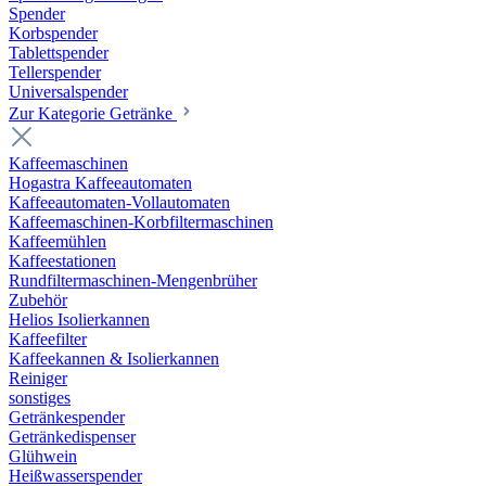
Spender
Korbspender
Tablettspender
Tellerspender
Universalspender
Zur Kategorie Getränke
Kaffeemaschinen
Hogastra Kaffeeautomaten
Kaffeeautomaten-Vollautomaten
Kaffeemaschinen-Korbfiltermaschinen
Kaffeemühlen
Kaffeestationen
Rundfiltermaschinen-Mengenbrüher
Zubehör
Helios Isolierkannen
Kaffeefilter
Kaffeekannen & Isolierkannen
Reiniger
sonstiges
Getränkespender
Getränkedispenser
Glühwein
Heißwasserspender