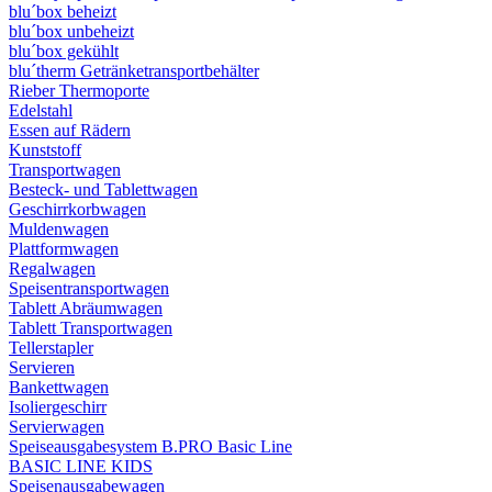
blu´box beheizt
blu´box unbeheizt
blu´box gekühlt
blu´therm Getränketransportbehälter
Rieber Thermoporte
Edelstahl
Essen auf Rädern
Kunststoff
Transportwagen
Besteck- und Tablettwagen
Geschirrkorbwagen
Muldenwagen
Plattformwagen
Regalwagen
Speisentransportwagen
Tablett Abräumwagen
Tablett Transportwagen
Tellerstapler
Servieren
Bankettwagen
Isoliergeschirr
Servierwagen
Speiseausgabesystem B.PRO Basic Line
BASIC LINE KIDS
Speisenausgabewagen