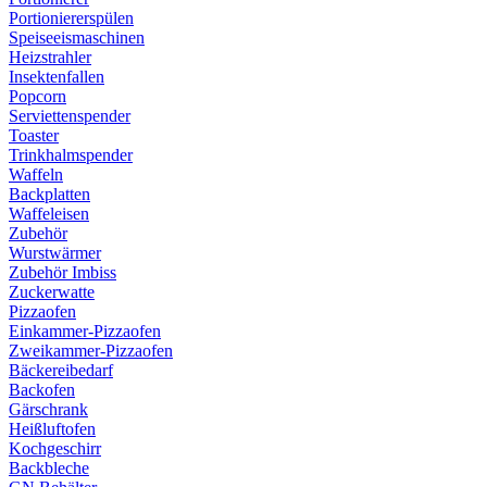
Portioniererspülen
Speiseeismaschinen
Heizstrahler
Insektenfallen
Popcorn
Serviettenspender
Toaster
Trinkhalmspender
Waffeln
Backplatten
Waffeleisen
Zubehör
Wurstwärmer
Zubehör Imbiss
Zuckerwatte
Pizzaofen
Einkammer-Pizzaofen
Zweikammer-Pizzaofen
Bäckereibedarf
Backofen
Gärschrank
Heißluftofen
Kochgeschirr
Backbleche