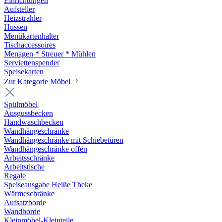
Einrichtungen
Aufsteller
Heizstrahler
Hussen
Menükartenhalter
Tischaccessoires
Menagen * Streuer * Mühlen
Serviettenspender
Speisekarten
Zur Kategorie Möbel
Spülmöbel
Ausgussbecken
Handwaschbecken
Wandhängeschränke
Wandhängeschränke mit Schiebetüren
Wandhängeschränke offen
Arbeitsschränke
Arbeitstische
Regale
Speiseausgabe Heiße Theke
Wärmeschränke
Aufsatzborde
Wandborde
Kleinmöbel-Kleinteile