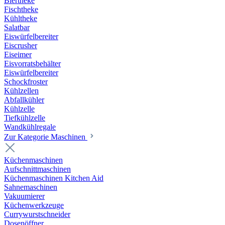
Biertheke
Fischtheke
Kühltheke
Salatbar
Eiswürfelbereiter
Eiscrusher
Eiseimer
Eisvorratsbehälter
Eiswürfelbereiter
Schockfroster
Kühlzellen
Abfallkühler
Kühlzelle
Tiefkühlzelle
Wandkühlregale
Zur Kategorie Maschinen
Küchenmaschinen
Aufschnittmaschinen
Küchenmaschinen Kitchen Aid
Sahnemaschinen
Vakuumierer
Küchenwerkzeuge
Currywurstschneider
Dosenöffner