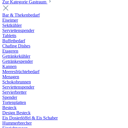
Zur Kategorie Gastraum
Bar & Thekenbedarf
Eiseimer
Sektkühler
Serviettenspender
Tabletts
Buffetbedarf
Chafing Dishes
Etageren
Getränkekühler
Getränkespender
Kannen
Meeresfrüchtebedarf
Menagen
Schokobrunnen
Serviettenspender
Servierbretter
Spender
Tortenplatten
Besteck
Design Besteck
Eis Dosierlöffel & Eis Schaber
Hummerbrecher