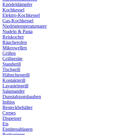
Knödeldämpfer
Kochkessel
Elektro-Kochkessel
Gas-Kochkessel
Niedrigtemperaturgarer
Nudeln & Pasta
Reiskocher
Räucherofen
Mikrowellen
Grillen
Grillgeräte
Standgrill
Tischgrill
Hähnchengrill
Kontaktgrill
Lavasteingrill
Salamander
Dunstabzugshauben
Imbiss
Besteckbehälter
Crepes
Dispenser
Eis
Eistütenablagen
Portionierer