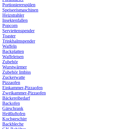
Portioniererspülen
Speiseeismaschinen
Heizstrahler
Insektenfallen
Popcorn
Serviettenspender
Toaster
Trinkhalmspender
Waffeln
Backplatten
Waffeleisen
Zubehör
Wurstwärmer
Zubehör Imbiss
Zuckerwatte
Pizzaofen
Einkammer-Pizzaofen
Zweikammer-Pizzaofen
Bäckereibedarf
Backofen
Gärschrank
Heißluftofen
Kochgeschirr
Backbleche