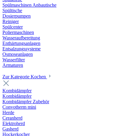
Spülmaschinen Anbautische
Spültische
Dosierpumpen
Reiniger
Spülcenter
Poliermaschinen
Wasseraufbereitung
Enthärtungsanlagen
Entsalzungssysteme
Osmoseanlagen
Wasserfilter
Armaturen
Zur Kategorie Kochen
Kombidämpfer
Kombidämpfer
Kombidämpfer Zubehör
Convotherm mini
Herde
Ceranherd
Elektroherd
Gasherd
Hockerkocher