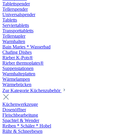
Tablettspender
Tellerspender
Universalspender
Tabletts
Serviertabletts
Transporttabletts
Tellerstapler
Warmhalten
Bain Maries * Wasserbad
Chafing Dishes
Rieber K-Pots®
Rieber thermoplates®
Suppenstationen
Warmhalteplatten
Wärmelampen
Wärmebrücken
Zur Kategorie Küchenzubehör
Küchenwerkzeuge
Dosenöffner
Fleischbearbeitung
Spachtel & Wender
Reiben * Schäler * Hobel
Rühr & Schneebesen