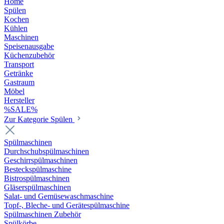
Home
Spülen
Kochen
Kühlen
Maschinen
Speisenausgabe
Küchenzubehör
Transport
Getränke
Gastraum
Möbel
Hersteller
%SALE%
Zur Kategorie Spülen
Spülmaschinen
Durchschubspülmaschinen
Geschirrspülmaschinen
Besteckspülmaschine
Bistrospülmaschinen
Gläserspülmaschinen
Salat- und Gemüsewaschmaschine
Topf-, Bleche- und Gerätespülmaschine
Spülmaschinen Zubehör
Spülkörbe