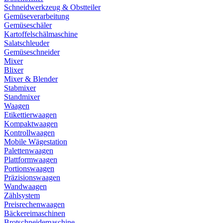
Schneidwerkzeug & Obstteiler
Gemüseverarbeitung
Gemüseschäler
Kartoffelschälmaschine
Salatschleuder
Gemüseschneider
Mixer
Blixer
Mixer & Blender
Stabmixer
Standmixer
Waagen
Etikettierwaagen
Kompaktwaagen
Kontrollwaagen
Mobile Wägestation
Palettenwaagen
Plattformwaagen
Portionswaagen
Präzisionswaagen
Wandwaagen
Zählsystem
Preisrechenwaagen
Bäckereimaschinen
Brotschneidemaschine