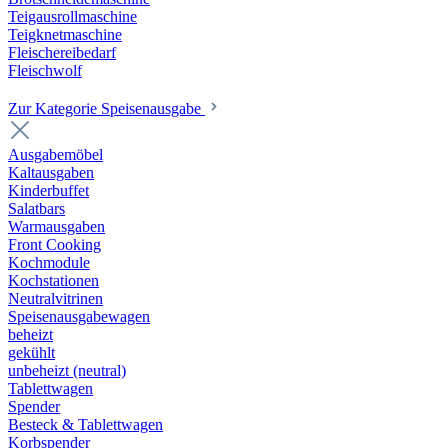
Teigausrollmaschine
Teigknetmaschine
Fleischereibedarf
Fleischwolf
Zur Kategorie Speisenausgabe
Ausgabemöbel
Kaltausgaben
Kinderbuffet
Salatbars
Warmausgaben
Front Cooking
Kochmodule
Kochstationen
Neutralvitrinen
Speisenausgabewagen
beheizt
gekühlt
unbeheizt (neutral)
Tablettwagen
Spender
Besteck & Tablettwagen
Korbspender