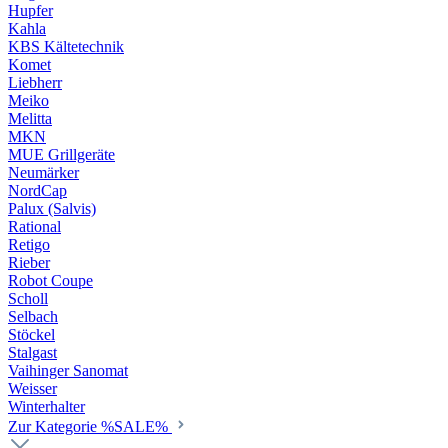
Hupfer
Kahla
KBS Kältetechnik
Komet
Liebherr
Meiko
Melitta
MKN
MUE Grillgeräte
Neumärker
NordCap
Palux (Salvis)
Rational
Retigo
Rieber
Robot Coupe
Scholl
Selbach
Stöckel
Stalgast
Vaihinger Sanomat
Weisser
Winterhalter
Zur Kategorie %SALE%