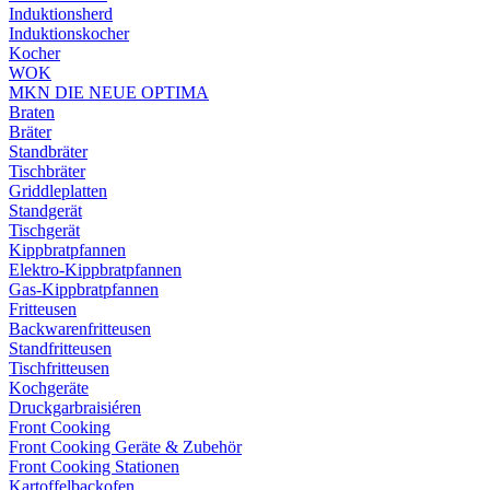
Induktionsherd
Induktionskocher
Kocher
WOK
MKN DIE NEUE OPTIMA
Braten
Bräter
Standbräter
Tischbräter
Griddleplatten
Standgerät
Tischgerät
Kippbratpfannen
Elektro-Kippbratpfannen
Gas-Kippbratpfannen
Fritteusen
Backwarenfritteusen
Standfritteusen
Tischfritteusen
Kochgeräte
Druckgarbraisiéren
Front Cooking
Front Cooking Geräte & Zubehör
Front Cooking Stationen
Kartoffelbackofen