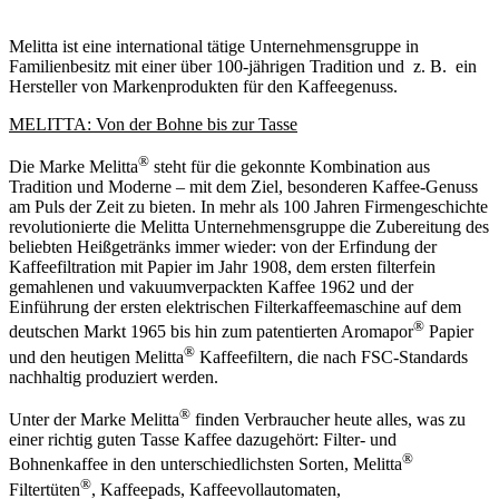
Melitta ist eine international tätige Unternehmensgruppe in
Familienbesitz mit einer über 100-jährigen Tradition und z. B. ein
Hersteller von Markenprodukten für den Kaffeegenuss.
MELITTA: Von der Bohne bis zur Tasse
®
Die Marke Melitta
steht für die gekonnte Kombination aus
Tradition und Moderne – mit dem Ziel, besonderen Kaffee-Genuss
am Puls der Zeit zu bieten. In mehr als 100 Jahren Firmengeschichte
revolutionierte die Melitta Unternehmensgruppe die Zubereitung des
beliebten Heißgetränks immer wieder: von der Erfindung der
Kaffeefiltration mit Papier im Jahr 1908, dem ersten filterfein
gemahlenen und vakuumverpackten Kaffee 1962 und der
Einführung der ersten elektrischen Filterkaffeemaschine auf dem
®
deutschen Markt 1965 bis hin zum patentierten Aromapor
Papier
®
und den heutigen Melitta
Kaffeefiltern, die nach FSC-Standards
nachhaltig produziert werden.
®
Unter der Marke Melitta
finden Verbraucher heute alles, was zu
einer richtig guten Tasse Kaffee dazugehört: Filter- und
®
Bohnenkaffee in den unterschiedlichsten Sorten, Melitta
®
Filtertüten
, Kaffeepads, Kaffeevollautomaten,