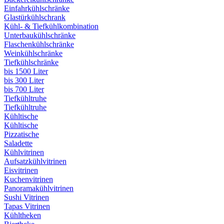
Einfahrkühlschränke
Glastürkühlschrank
Kühl- & Tiefkühlkombination
Unterbaukühlschränke
Flaschenkühlschränke
Weinkühlschränke
Tiefkühlschränke
bis 1500 Liter
bis 300 Liter
bis 700 Liter
Tiefkühltruhe
Tiefkühltruhe
Kühltische
Kühltische
Pizzatische
Saladette
Kühlvitrinen
Aufsatzkühlvitrinen
Eisvitrinen
Kuchenvitrinen
Panoramakühlvitrinen
Sushi Vitrinen
Tapas Vitrinen
Kühltheken