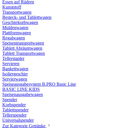
Essen auf Rädern
Kunststoff
Transportwagen
Besteck- und Tablettwagen
Geschirrkorbwagen
Muldenwagen
Plattformwagen
Regalwagen
Speisentransportwagen
Tablett Abräumwagen
Tablett Transportwagen
Tellerstapler
Servieren
Bankettwagen
Isoliergeschirr
Servierwagen
Speiseausgabesystem B.PRO Basic Line
BASIC LINE KIDS
Speisenausgabewagen
Spender
Korbspender
Tablettspender
Tellerspender
Universalspender
Zur Kategorie Getränke