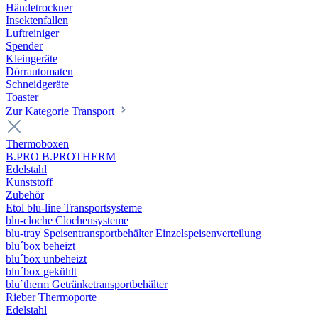
Händetrockner
Insektenfallen
Luftreiniger
Spender
Kleingeräte
Dörrautomaten
Schneidgeräte
Toaster
Zur Kategorie Transport
Thermoboxen
B.PRO B.PROTHERM
Edelstahl
Kunststoff
Zubehör
Etol blu-line Transportsysteme
blu-cloche Clochensysteme
blu-tray Speisentransportbehälter Einzelspeisenverteilung
blu´box beheizt
blu´box unbeheizt
blu´box gekühlt
blu´therm Getränketransportbehälter
Rieber Thermoporte
Edelstahl