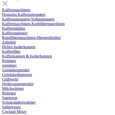
Kaffeemaschinen
Hogastra Kaffeeautomaten
Kaffeeautomaten-Vollautomaten
Kaffeemaschinen-Korbfiltermaschinen
Kaffeemühlen
Kaffeestationen
Rundfiltermaschinen-Mengenbrüher
Zubehör
Helios Isolierkannen
Kaffeefilter
Kaffeekannen & Isolierkannen
Reiniger
sonstiges
Getränkespender
Getränkedispenser
Glühwein
Heißwasserspender
Milchwärmer
Reiniger
Samowar
Schokoladenwärmer
Saftpressen
Cocktail Mixer