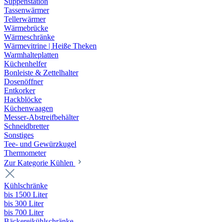
Suppenstation
Tassenwärmer
Tellerwärmer
Wärmebrücke
Wärmeschränke
Wärmevitrine | Heiße Theken
Warmhalteplatten
Küchenhelfer
Bonleiste & Zettelhalter
Dosenöffner
Entkorker
Hackblöcke
Küchenwaagen
Messer-Abstreifbehälter
Schneidbretter
Sonstiges
Tee- und Gewürzkugel
Thermometer
Zur Kategorie Kühlen
Kühlschränke
bis 1500 Liter
bis 300 Liter
bis 700 Liter
Bäckereikühlschränke