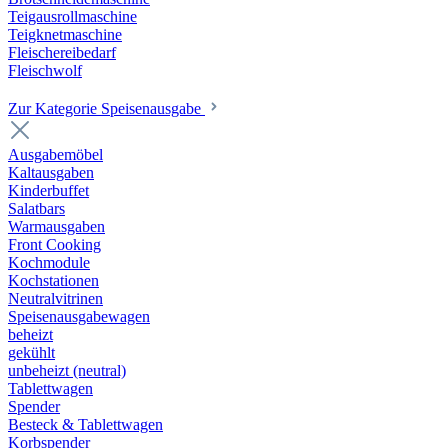
Teigausrollmaschine
Teigknetmaschine
Fleischereibedarf
Fleischwolf
Zur Kategorie Speisenausgabe
Ausgabemöbel
Kaltausgaben
Kinderbuffet
Salatbars
Warmausgaben
Front Cooking
Kochmodule
Kochstationen
Neutralvitrinen
Speisenausgabewagen
beheizt
gekühlt
unbeheizt (neutral)
Tablettwagen
Spender
Besteck & Tablettwagen
Korbspender