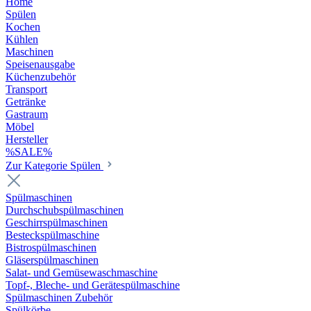
Home
Spülen
Kochen
Kühlen
Maschinen
Speisenausgabe
Küchenzubehör
Transport
Getränke
Gastraum
Möbel
Hersteller
%SALE%
Zur Kategorie Spülen
Spülmaschinen
Durchschubspülmaschinen
Geschirrspülmaschinen
Besteckspülmaschine
Bistrospülmaschinen
Gläserspülmaschinen
Salat- und Gemüsewaschmaschine
Topf-, Bleche- und Gerätespülmaschine
Spülmaschinen Zubehör
Spülkörbe