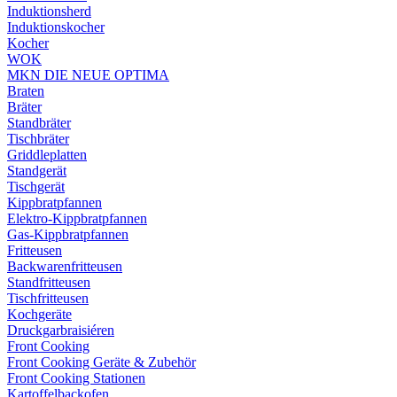
Induktionsherd
Induktionskocher
Kocher
WOK
MKN DIE NEUE OPTIMA
Braten
Bräter
Standbräter
Tischbräter
Griddleplatten
Standgerät
Tischgerät
Kippbratpfannen
Elektro-Kippbratpfannen
Gas-Kippbratpfannen
Fritteusen
Backwarenfritteusen
Standfritteusen
Tischfritteusen
Kochgeräte
Druckgarbraisiéren
Front Cooking
Front Cooking Geräte & Zubehör
Front Cooking Stationen
Kartoffelbackofen