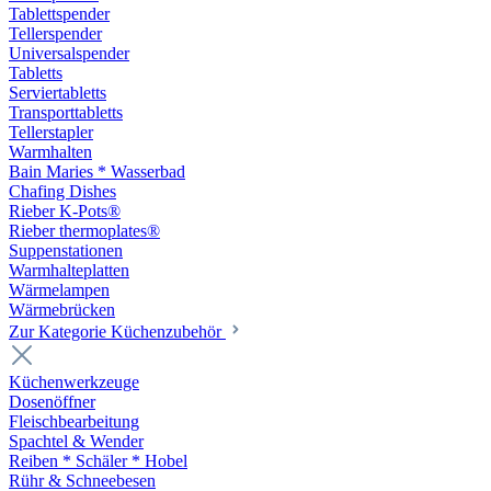
Tablettspender
Tellerspender
Universalspender
Tabletts
Serviertabletts
Transporttabletts
Tellerstapler
Warmhalten
Bain Maries * Wasserbad
Chafing Dishes
Rieber K-Pots®
Rieber thermoplates®
Suppenstationen
Warmhalteplatten
Wärmelampen
Wärmebrücken
Zur Kategorie Küchenzubehör
Küchenwerkzeuge
Dosenöffner
Fleischbearbeitung
Spachtel & Wender
Reiben * Schäler * Hobel
Rühr & Schneebesen