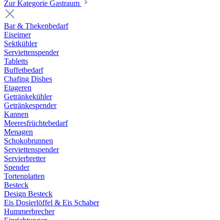
Zur Kategorie Gastraum
Bar & Thekenbedarf
Eiseimer
Sektkühler
Serviettenspender
Tabletts
Buffetbedarf
Chafing Dishes
Etageren
Getränkekühler
Getränkespender
Kannen
Meeresfrüchtebedarf
Menagen
Schokobrunnen
Serviettenspender
Servierbretter
Spender
Tortenplatten
Besteck
Design Besteck
Eis Dosierlöffel & Eis Schaber
Hummerbrecher