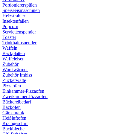
Portioniererspülen
Speiseeismaschinen
Heizstrahler
Insektenfallen
Popcorn
Serviettenspender
Toaster
Trinkhalmspender
Waffeln
Backplatten
Waffeleisen
Zubehör
Wurstwärmer
Zubehör Imbiss
Zuckerwatte
Pizzaofen
Einkammer-Pizzaofen
Zweikammer-Pizzaofen
Bäckereibedarf
Backofen
Gärschrank
Heißluftofen
Kochgeschirr
Backbleche