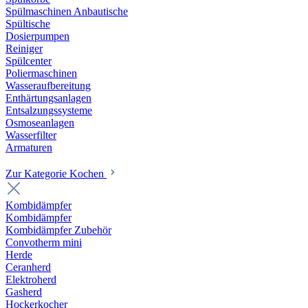
Spülmaschinen Anbautische
Spültische
Dosierpumpen
Reiniger
Spülcenter
Poliermaschinen
Wasseraufbereitung
Enthärtungsanlagen
Entsalzungssysteme
Osmoseanlagen
Wasserfilter
Armaturen
Zur Kategorie Kochen
Kombidämpfer
Kombidämpfer
Kombidämpfer Zubehör
Convotherm mini
Herde
Ceranherd
Elektroherd
Gasherd
Hockerkocher