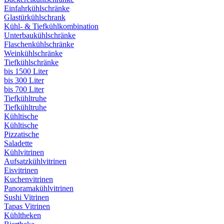
Einfahrkühlschränke
Glastürkühlschrank
Kühl- & Tiefkühlkombination
Unterbaukühlschränke
Flaschenkühlschränke
Weinkühlschränke
Tiefkühlschränke
bis 1500 Liter
bis 300 Liter
bis 700 Liter
Tiefkühltruhe
Tiefkühltruhe
Kühltische
Kühltische
Pizzatische
Saladette
Kühlvitrinen
Aufsatzkühlvitrinen
Eisvitrinen
Kuchenvitrinen
Panoramakühlvitrinen
Sushi Vitrinen
Tapas Vitrinen
Kühltheken