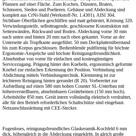
Pfannen auf einer Fläche. Zum Kochen, Dünsten, Braten,
Schmoren, Sieden und Poelieren. Gehäuse und Abdeckung sind
komplett aus CrNi-Stahl (Werkstoff-Nr. 1.4301). AISI 304.
Sichtbare Oberflächen geschliffen und matt gebürstet, Körnung 320.
Verwindungssteife, selbsttragende, geschlossene Konstruktion mit
Seitenwänden, Rückwand und Boden. Abdeckung vorne 30 mm
nach unten und hinten 20 mm nach oben gekantet. Vorne an der
Unterseite als Tropfkante ausgeführt. 50 mm Deckplattenüberstand
bis zum Korpus geschlossen. Bedienblende pultförmig für höchste
Ergonomie-Ansprüche und höchste Reinigungsfreundlichkeit.
Abnehmbar von vorne für einfachen und kostengünstigen
Servicezugang. Prägung hinter den Knebeln, ergonomisch geformte
Knebel zur einfachen Erkennung der Position. Verbindung und
Abdichtung mittels Verbindungstechnik. Klemmsteg ist zur
leichteren Reinigung hinten gerundet (R 20). Vorbereitet zur
Aufstellung auf einen 580 mm hohen Counter SL-Unterbau mit
höhenverstellbaren, abnehmbaren Gerätebeinen (150 mm hoch).
Arbeitshöhe 850 mm. Gerät intern vollständig elektrisch verdrahtet,
alle für den Betrieb erforderlichen Schaltschütze sind eingebaut.
Netzanschlussleitung mit CEE-Stecker.
Fugenloses, reinigungsfreundliches Glaskeramik-Kochfeld 6 mm
dick, höhengleich in die Abdeckung eingeklebt. In gleich große