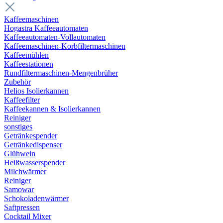
Kaffeemaschinen
Hogastra Kaffeeautomaten
Kaffeeautomaten-Vollautomaten
Kaffeemaschinen-Korbfiltermaschinen
Kaffeemühlen
Kaffeestationen
Rundfiltermaschinen-Mengenbrüher
Zubehör
Helios Isolierkannen
Kaffeefilter
Kaffeekannen & Isolierkannen
Reiniger
sonstiges
Getränkespender
Getränkedispenser
Glühwein
Heißwasserspender
Milchwärmer
Reiniger
Samowar
Schokoladenwärmer
Saftpressen
Cocktail Mixer