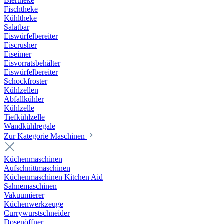
Biertheke
Fischtheke
Kühltheke
Salatbar
Eiswürfelbereiter
Eiscrusher
Eiseimer
Eisvorratsbehälter
Eiswürfelbereiter
Schockfroster
Kühlzellen
Abfallkühler
Kühlzelle
Tiefkühlzelle
Wandkühlregale
Zur Kategorie Maschinen
Küchenmaschinen
Aufschnittmaschinen
Küchenmaschinen Kitchen Aid
Sahnemaschinen
Vakuumierer
Küchenwerkzeuge
Currywurstschneider
Dosenöffner