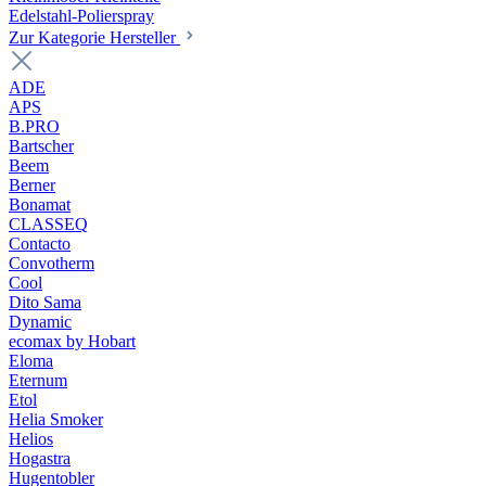
Edelstahl-Polierspray
Zur Kategorie Hersteller
ADE
APS
B.PRO
Bartscher
Beem
Berner
Bonamat
CLASSEQ
Contacto
Convotherm
Cool
Dito Sama
Dynamic
ecomax by Hobart
Eloma
Eternum
Etol
Helia Smoker
Helios
Hogastra
Hugentobler