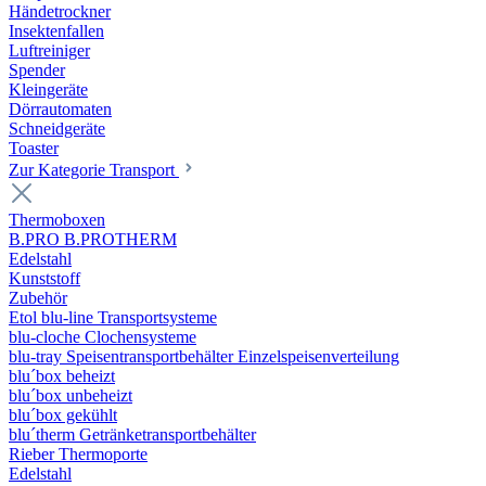
Händetrockner
Insektenfallen
Luftreiniger
Spender
Kleingeräte
Dörrautomaten
Schneidgeräte
Toaster
Zur Kategorie Transport
Thermoboxen
B.PRO B.PROTHERM
Edelstahl
Kunststoff
Zubehör
Etol blu-line Transportsysteme
blu-cloche Clochensysteme
blu-tray Speisentransportbehälter Einzelspeisenverteilung
blu´box beheizt
blu´box unbeheizt
blu´box gekühlt
blu´therm Getränketransportbehälter
Rieber Thermoporte
Edelstahl