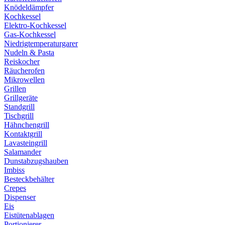
Knödeldämpfer
Kochkessel
Elektro-Kochkessel
Gas-Kochkessel
Niedrigtemperaturgarer
Nudeln & Pasta
Reiskocher
Räucherofen
Mikrowellen
Grillen
Grillgeräte
Standgrill
Tischgrill
Hähnchengrill
Kontaktgrill
Lavasteingrill
Salamander
Dunstabzugshauben
Imbiss
Besteckbehälter
Crepes
Dispenser
Eis
Eistütenablagen
Portionierer