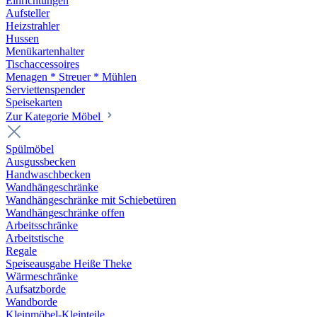
Einrichtungen
Aufsteller
Heizstrahler
Hussen
Menükartenhalter
Tischaccessoires
Menagen * Streuer * Mühlen
Serviettenspender
Speisekarten
Zur Kategorie Möbel
Spülmöbel
Ausgussbecken
Handwaschbecken
Wandhängeschränke
Wandhängeschränke mit Schiebetüren
Wandhängeschränke offen
Arbeitsschränke
Arbeitstische
Regale
Speiseausgabe Heiße Theke
Wärmeschränke
Aufsatzborde
Wandborde
Kleinmöbel-Kleinteile