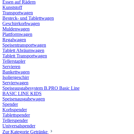
Essen auf Rädern
Kunststoff
Transportwagen
Besteck- und Tablettwagen
Geschirrkorbwagen
Muldenwagen
Plattformwagen
Regalwagen
Speisentransportwagen
Tablett Abräumwagen
Tablett Transportwagen
Tellerstapler
Servieren
Bankettwagen
Isoliergeschirr
Servierwagen
Speiseausgabesystem B.PRO Basic Line
BASIC LINE KIDS
Speisenausgabewagen
Spender
Korbspender
Tablettspender
Tellerspender
Universalspender
Zur Kategorie Getränke