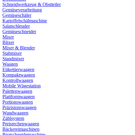
Schneidwerkzeug & Obstteiler
Gemüseverarbeitung
Gemüseschäler
Kartoffelschälmaschine
Salatschleuder
Gemüseschneider
Mixer
Blixer
Mixer & Blender
Stabmixer
Standmixer
Waagen
Etikettierwaagen
Kompaktwaagen
Kontrollwaagen
Mobile Wägestation
Palettenwaagen
Plattformwaagen
Portionswaagen
Präzisionswaagen
Wandwaagen
Zählsystem
Preisrechenwaagen
Bäckereimaschinen
Brotschneidemaschine