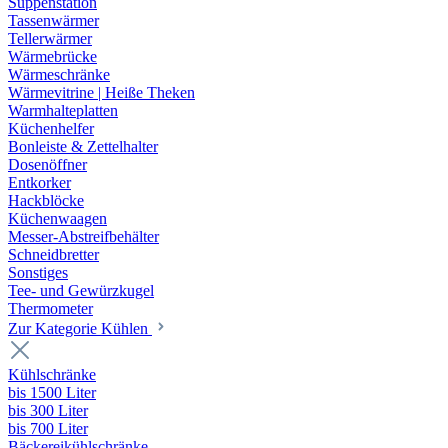
Suppenstation
Tassenwärmer
Tellerwärmer
Wärmebrücke
Wärmeschränke
Wärmevitrine | Heiße Theken
Warmhalteplatten
Küchenhelfer
Bonleiste & Zettelhalter
Dosenöffner
Entkorker
Hackblöcke
Küchenwaagen
Messer-Abstreifbehälter
Schneidbretter
Sonstiges
Tee- und Gewürzkugel
Thermometer
Zur Kategorie Kühlen
Kühlschränke
bis 1500 Liter
bis 300 Liter
bis 700 Liter
Bäckereikühlschränke