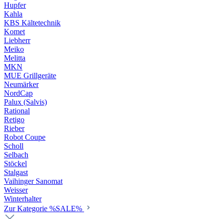
Hupfer
Kahla
KBS Kältetechnik
Komet
Liebherr
Meiko
Melitta
MKN
MUE Grillgeräte
Neumärker
NordCap
Palux (Salvis)
Rational
Retigo
Rieber
Robot Coupe
Scholl
Selbach
Stöckel
Stalgast
Vaihinger Sanomat
Weisser
Winterhalter
Zur Kategorie %SALE%