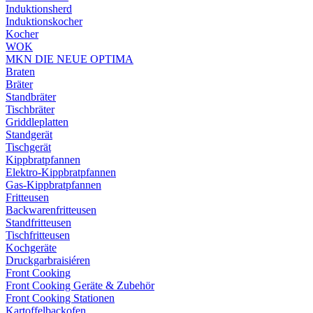
Induktionsherd
Induktionskocher
Kocher
WOK
MKN DIE NEUE OPTIMA
Braten
Bräter
Standbräter
Tischbräter
Griddleplatten
Standgerät
Tischgerät
Kippbratpfannen
Elektro-Kippbratpfannen
Gas-Kippbratpfannen
Fritteusen
Backwarenfritteusen
Standfritteusen
Tischfritteusen
Kochgeräte
Druckgarbraisiéren
Front Cooking
Front Cooking Geräte & Zubehör
Front Cooking Stationen
Kartoffelbackofen