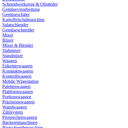
Schneidwerkzeug & Obstteiler
Gemüseverarbeitung
Gemüseschäler
Kartoffelschälmaschine
Salatschleuder
Gemüseschneider
Mixer
Blixer
Mixer & Blender
Stabmixer
Standmixer
Waagen
Etikettierwaagen
Kompaktwaagen
Kontrollwaagen
Mobile Wägestation
Palettenwaagen
Plattformwaagen
Portionswaagen
Präzisionswaagen
Wandwaagen
Zählsystem
Preisrechenwaagen
Bäckereimaschinen
Brotschneidemaschine