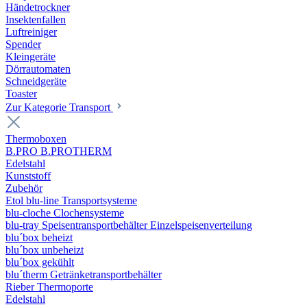
Händetrockner
Insektenfallen
Luftreiniger
Spender
Kleingeräte
Dörrautomaten
Schneidgeräte
Toaster
Zur Kategorie Transport
Thermoboxen
B.PRO B.PROTHERM
Edelstahl
Kunststoff
Zubehör
Etol blu-line Transportsysteme
blu-cloche Clochensysteme
blu-tray Speisentransportbehälter Einzelspeisenverteilung
blu´box beheizt
blu´box unbeheizt
blu´box gekühlt
blu´therm Getränketransportbehälter
Rieber Thermoporte
Edelstahl