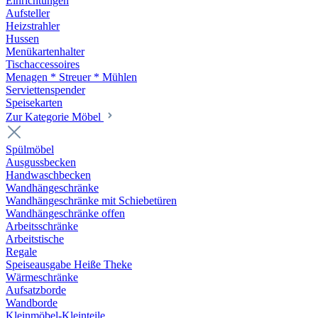
Einrichtungen
Aufsteller
Heizstrahler
Hussen
Menükartenhalter
Tischaccessoires
Menagen * Streuer * Mühlen
Serviettenspender
Speisekarten
Zur Kategorie Möbel
Spülmöbel
Ausgussbecken
Handwaschbecken
Wandhängeschränke
Wandhängeschränke mit Schiebetüren
Wandhängeschränke offen
Arbeitsschränke
Arbeitstische
Regale
Speiseausgabe Heiße Theke
Wärmeschränke
Aufsatzborde
Wandborde
Kleinmöbel-Kleinteile