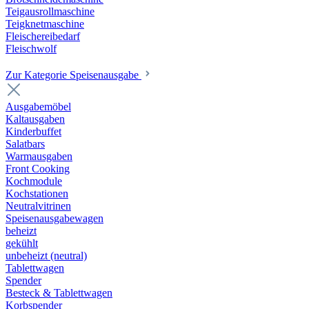
Teigausrollmaschine
Teigknetmaschine
Fleischereibedarf
Fleischwolf
Zur Kategorie Speisenausgabe
Ausgabemöbel
Kaltausgaben
Kinderbuffet
Salatbars
Warmausgaben
Front Cooking
Kochmodule
Kochstationen
Neutralvitrinen
Speisenausgabewagen
beheizt
gekühlt
unbeheizt (neutral)
Tablettwagen
Spender
Besteck & Tablettwagen
Korbspender