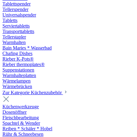
Tablettspender
Tellerspender
Universalspender
Tabletts
Serviertabletts
Transporttabletts
Tellerstapler
Warmhalten
Bain Maries * Wasserbad
Chafing Dishes
Rieber K-Pots®
Rieber thermoplates®
Suppenstationen
Warmhalteplatten
Wärmelampen
Wärmebrücken
Zur Kategorie Küchenzubehör
Küchenwerkzeuge
Dosenöffner
Fleischbearbeitung
Spachtel & Wender
Reiben * Schäler * Hobel
Rühr & Schneebesen