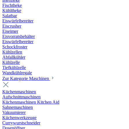
Biertheke
Fischtheke
Kühltheke
Salatbar
Eiswürfelbereiter
Eiscrusher
Eiseimer
Eisvorratsbehälter
Eiswürfelbereiter
Schockfroster
Kühlzellen
Abfallkühler
Kühlzelle
Tiefkühlzelle
Wandkühlregale
Zur Kategorie Maschinen
Küchenmaschinen
Aufschnittmaschinen
Küchenmaschinen Kitchen Aid
Sahnemaschinen
Vakuumierer
Küchenwerkzeuge
Currywurstschneider
Dosenöffner