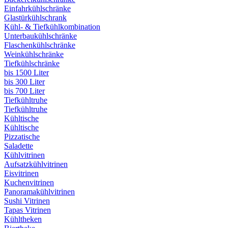
Einfahrkühlschränke
Glastürkühlschrank
Kühl- & Tiefkühlkombination
Unterbaukühlschränke
Flaschenkühlschränke
Weinkühlschränke
Tiefkühlschränke
bis 1500 Liter
bis 300 Liter
bis 700 Liter
Tiefkühltruhe
Tiefkühltruhe
Kühltische
Kühltische
Pizzatische
Saladette
Kühlvitrinen
Aufsatzkühlvitrinen
Eisvitrinen
Kuchenvitrinen
Panoramakühlvitrinen
Sushi Vitrinen
Tapas Vitrinen
Kühltheken