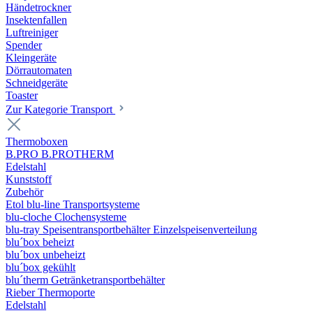
Händetrockner
Insektenfallen
Luftreiniger
Spender
Kleingeräte
Dörrautomaten
Schneidgeräte
Toaster
Zur Kategorie Transport
Thermoboxen
B.PRO B.PROTHERM
Edelstahl
Kunststoff
Zubehör
Etol blu-line Transportsysteme
blu-cloche Clochensysteme
blu-tray Speisentransportbehälter Einzelspeisenverteilung
blu´box beheizt
blu´box unbeheizt
blu´box gekühlt
blu´therm Getränketransportbehälter
Rieber Thermoporte
Edelstahl