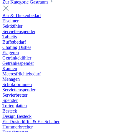
Zur Kategorie Gastraum
Bar & Thekenbedarf
Eiseimer
Sektkühler
Serviettenspender
Tabletts
Buffetbedarf
Chafing Dishes
Etageren
Getränkekühler
Getränkespender
Kannen
Meeresfrüchtebedarf
Menagen
Schokobrunnen
Serviettenspender
Servierbretter
Spender
Tortenplatten
Besteck
Design Besteck
Eis Dosierlöffel & Eis Schaber
Hummerbrecher