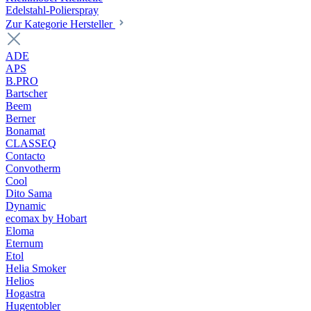
Edelstahl-Polierspray
Zur Kategorie Hersteller
ADE
APS
B.PRO
Bartscher
Beem
Berner
Bonamat
CLASSEQ
Contacto
Convotherm
Cool
Dito Sama
Dynamic
ecomax by Hobart
Eloma
Eternum
Etol
Helia Smoker
Helios
Hogastra
Hugentobler