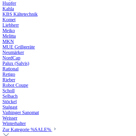
Hupfer
Kahla
KBS Kältetechnik
Komet
Liebherr
Meiko
Melitta
MKN
MUE Grillgeräte
Neumärker
NordCap
Palux (Salvis)
Rational
Retigo
Rieber
Robot Coupe
Scholl
Selbach
Stöckel
Stalgast
Vaihinger Sanomat
Weisser
Winterhalter
Zur Kategorie %SALE%