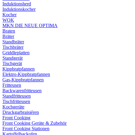
Induktionsherd
Induktionskocher
Kocher
WOK
MKN DIE NEUE OPTIMA
Braten
Bräter
Standbräter
Tischbräter
Griddleplatten
Standgerät
Tischgerät
Kippbratpfannen
Elektro-Kippbratpfannen
Gas-Kippbratpfannen
Fritteusen
Backwarenfritteusen
Standfritteusen
Tischfritteusen
Kochgeräte
Druckgarbraisiéren
Front Cooking
Front Cooking Geräte & Zubehör
Front Cooking Stationen
Kartoffelbackofen