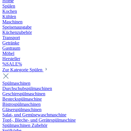
Home
Spülen
Kochen
Kühlen
Maschinen
Speisenausgabe
Küchenzubehör
Transport
Getränke
Gastraum
Möbel
Hersteller
%SALE%
Zur Kategorie Spülen
Spülmaschinen
Durchschubspülmaschinen
Geschirrspülmaschinen
Besteckspülmaschine
Bistrospülmaschinen
Gläserspülmaschinen
Salat- und Gemüsewaschmaschine
Topf-, Bleche- und Gerätespülmaschine
Spülmaschinen Zubehör
Spülkörbe