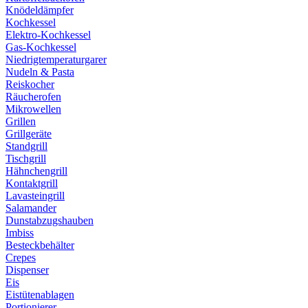
Knödeldämpfer
Kochkessel
Elektro-Kochkessel
Gas-Kochkessel
Niedrigtemperaturgarer
Nudeln & Pasta
Reiskocher
Räucherofen
Mikrowellen
Grillen
Grillgeräte
Standgrill
Tischgrill
Hähnchengrill
Kontaktgrill
Lavasteingrill
Salamander
Dunstabzugshauben
Imbiss
Besteckbehälter
Crepes
Dispenser
Eis
Eistütenablagen
Portionierer