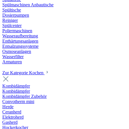
Spülmaschinen Anbautische
Spültische
Dosierpumpen
Reiniger
Spülcenter
Poliermaschinen
Wasseraufbereitung
Enthärtungsanlagen
Entsalzungssysteme
Osmoseanlagen
Wasserfilter
Armaturen
Zur Kategorie Kochen
Kombidämpfer
Kombidämpfer
Kombidämpfer Zubehör
Convotherm mini
Herde
Ceranherd
Elektroherd
Gasherd
Hockerkocher