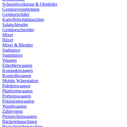
Schneidwerkzeug & Obstteiler
Gemüseverarbeitung
Gemüseschäler
Kartoffelschälmaschine
Salatschleuder
Gemüseschneider
Mixer
Blixer
Mixer & Blender
Stabmixer
Standmixer
Waagen
Etikettierwaagen
Kompaktwaagen
Kontrollwaagen
Mobile Wägestation
Palettenwaagen
Plattformwaagen
Portionswaagen
Präzisionswaagen
Wandwaagen
Zählsystem
Preisrechenwaagen
Bäckereimaschinen
Brotschneidemaschine