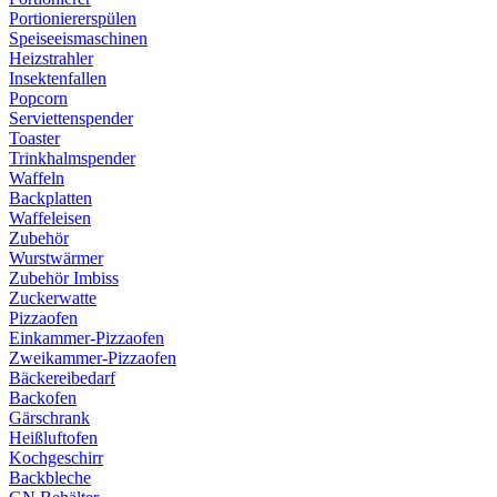
Portioniererspülen
Speiseeismaschinen
Heizstrahler
Insektenfallen
Popcorn
Serviettenspender
Toaster
Trinkhalmspender
Waffeln
Backplatten
Waffeleisen
Zubehör
Wurstwärmer
Zubehör Imbiss
Zuckerwatte
Pizzaofen
Einkammer-Pizzaofen
Zweikammer-Pizzaofen
Bäckereibedarf
Backofen
Gärschrank
Heißluftofen
Kochgeschirr
Backbleche