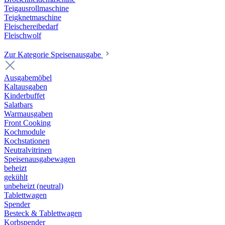
Teigausrollmaschine
Teigknetmaschine
Fleischereibedarf
Fleischwolf
Zur Kategorie Speisenausgabe
Ausgabemöbel
Kaltausgaben
Kinderbuffet
Salatbars
Warmausgaben
Front Cooking
Kochmodule
Kochstationen
Neutralvitrinen
Speisenausgabewagen
beheizt
gekühlt
unbeheizt (neutral)
Tablettwagen
Spender
Besteck & Tablettwagen
Korbspender