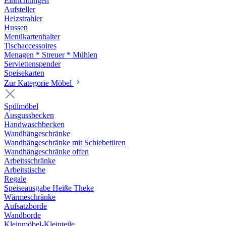
Einrichtungen
Aufsteller
Heizstrahler
Hussen
Menükartenhalter
Tischaccessoires
Menagen * Streuer * Mühlen
Serviettenspender
Speisekarten
Zur Kategorie Möbel
Spülmöbel
Ausgussbecken
Handwaschbecken
Wandhängeschränke
Wandhängeschränke mit Schiebetüren
Wandhängeschränke offen
Arbeitsschränke
Arbeitstische
Regale
Speiseausgabe Heiße Theke
Wärmeschränke
Aufsatzborde
Wandborde
Kleinmöbel-Kleinteile