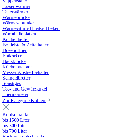
Suppenstation
Tassenwärmer
Tellerwärmer
Wärmebrücke
Wärmeschränke
Wärmevitrine | Heiße Theken
Warmhalteplatten
Küchenhelfer
Bonleiste & Zettelhalter
Dosenöffner
Entkorker
Hackblöcke
Küchenwaagen
Messer-Abstreifbehälter
Schneidbretter
Sonstiges
Tee- und Gewürzkugel
Thermometer
Zur Kategorie Kühlen
Kühlschränke
bis 1500 Liter
bis 300 Liter
bis 700 Liter
Bäckereikühlschränke