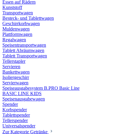
Essen auf Rädern
Kunststoff
Transportwagen
Besteck- und Tablettwagen
Geschirrkorbwagen
Muldenwagen
Plattformwagen
Regalwagen
Speisentransportwagen
Tablett Abräumwagen
Tablett Transportwagen
Tellerstapler
Servieren
Bankettwagen
Isoliergeschirr
Servierwagen
Speiseausgabesystem B.PRO Basic Line
BASIC LINE KIDS
Speisenausgabewagen
Spender
Korbspender
Tablettspender
Tellerspender
Universalspender
Zur Kategorie Getränke