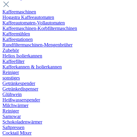
Kaffeemaschinen
Hogastra Kaffeeautomaten
Kaffeeautomaten-Vollautomaten
Kaffeemaschinen-Korbfiltermaschinen
Kaffeemühlen
Kaffeestationen
Rundfiltermaschinen-Mengenbrüher
Zubehör
Helios Isolierkannen
Kaffeefilter
Kaffeekannen & Isolierkannen
Reiniger
sonstiges
Getränkespender
Getränkedispenser
Glühwein
Heißwasserspender
Milchwärmer
Reiniger
Samowar
Schokoladenwärmer
Saftpressen
Cocktail Mixer