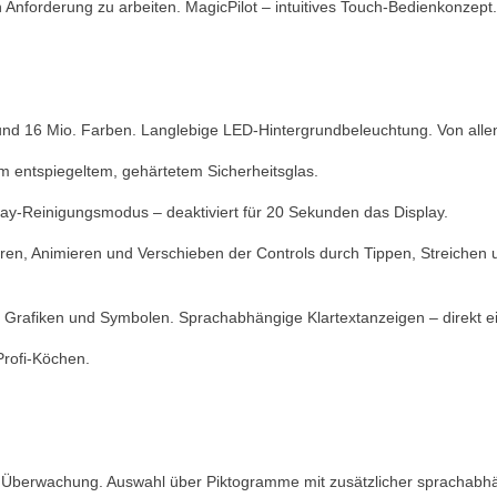
forderung zu arbeiten. MagicPilot – intuitives Touch-Bedienkonzept.
und 16 Mio. Farben. Langlebige LED-Hintergrundbeleuchtung. Von allen
mm entspiegeltem, gehärtetem Sicherheitsglas.
play-Reinigungsmodus ‒ deaktiviert für 20 Sekunden das Display.
tivieren, Animieren und Verschieben der Controls durch Tippen, Streic
n, Grafiken und Symbolen. Sprachabhängige Klartextanzeigen – direkt 
Profi-Köchen.
erwachung. Auswahl über Piktogramme mit zusätzlicher sprachabhängi