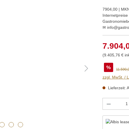
7904,00 | MKN
Internetpreis
Gastronomiebe
✉ info@gastr
7.904,
(9.405,76 € in
%
11.590,
zzgl. MwSt. / 
Lieferzeit: 
Produkt 