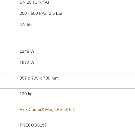
DN 20 (G ¾" A)
200 - 600 kPa 2 6 bar
DN 50
1248 W
1872 W
997 x 799 x 790 mm
120 kg
FlexiCombi® MagicPilot® 6.1
FKECOD615T