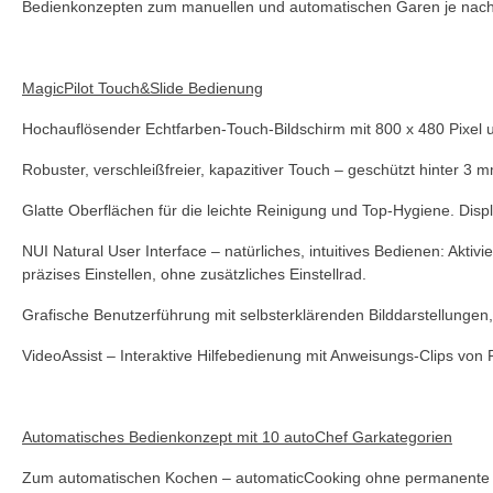
Bedienkonzepten zum manuellen und automatischen Garen je nach An
MagicPilot Touch&Slide Bedienung
Hochauflösender Echtfarben-Touch-Bildschirm mit 800 x 480 Pixel 
Robuster, verschleißfreier, kapazitiver Touch – geschützt hinter 3 
Glatte Oberflächen für die leichte Reinigung und Top-Hygiene. Dis
NUI Natural User Interface – natürliches, intuitives Bedienen: Ak
präzises Einstellen, ohne zusätzliches Einstellrad.
Grafische Benutzerführung mit selbsterklärenden Bilddarstellunge
VideoAssist – Interaktive Hilfebedienung mit Anweisungs-Clips von 
Automatisches Bedienkonzept mit 10 autoChef Garkategorien
Zum automatischen Kochen – automaticCooking ohne permanente Üb