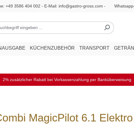
ne:
+49 3586 404 002
- E-Mail:
info@gastro-gross.com
-
Whatsapp
NAUSGABE
KÜCHENZUBEHÖR
TRANSPORT
GETRÄ
2% zusätzlicher Rabatt bei Vorkassenzahlung per Banküberweisung
mbi MagicPilot 6.1 Elektro