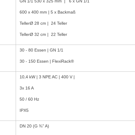
GN 1/1 530 x 325 mm | 6 x GN 1/1
600 x 400 mm | 5 x Backmaß
TellerØ 28 cm | 24 Teller
TellerØ 32 cm | 22 Teller
30 - 80 Essen | GN 1/1
30 - 150 Essen | FlexiRack®
10,4 kW | 3 NPE AC | 400 V |
3x 16 A
50 / 60 Hz
IPX5
DN 20 (G ¾" A)