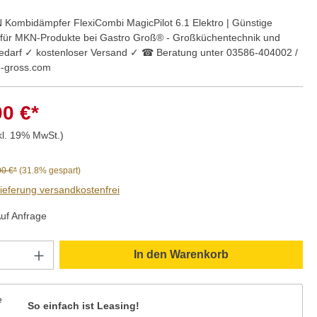
 Kombidämpfer FlexiCombi MagicPilot 6.1 Elektro | Günstige
e für MKN-Produkte bei Gastro Groß® - Großküchentechnik und
darf ✓ kostenloser Versand ✓ ☎ Beratung unter 03586-404002 /
o-gross.com
00 €*
kl. 19% MwSt.)
00 €*
(31.8% gespart)
Lieferung versandkostenfrei
Auf Anfrage
Anzahl: Gib den gewünschten Wert ein oder
In den Warenkorb
So einfach ist Leasing!