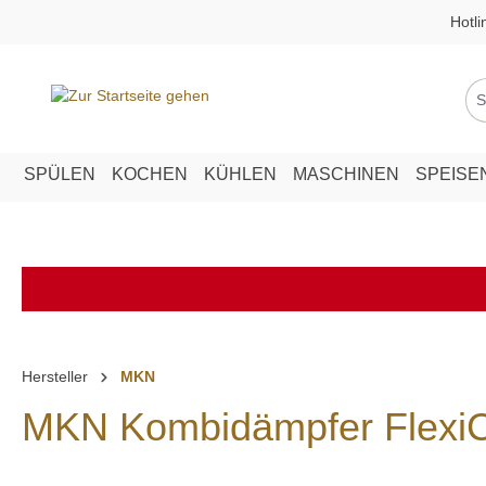
Hotli
springen
Zur Hauptnavigation springen
SPÜLEN
KOCHEN
KÜHLEN
MASCHINEN
SPEISE
Hersteller
MKN
MKN Kombidämpfer FlexiCo