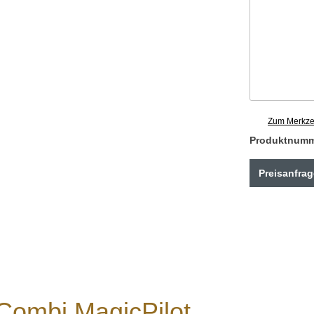
Zum Merkzet
Produktnum
Preisanfrag
ombi MagicPilot