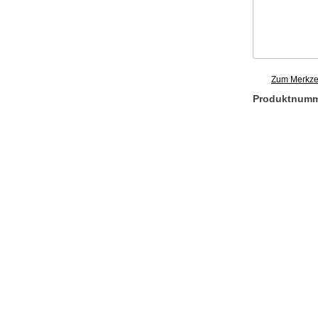
Zum Merkzet
Produktnum
h