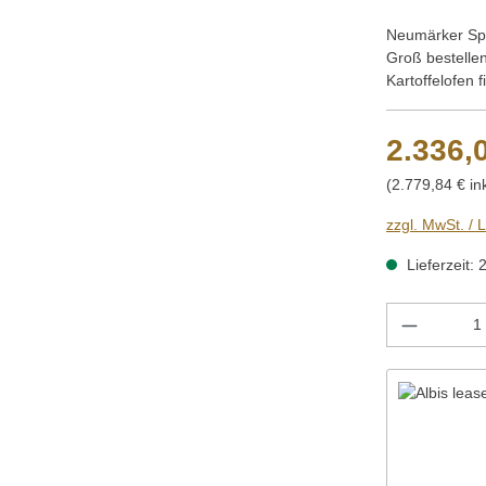
Neumärker Spin
Groß bestelle
Kartoffelofen 
2.336,
(2.779,84 € in
zzgl. MwSt. / 
Lieferzeit: 
Produkt 