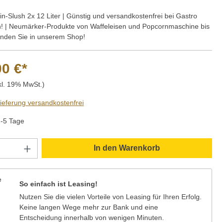
-Slush 2x 12 Liter | Günstig und versandkostenfrei bei Gastro
n! | Neumärker-Produkte von Waffeleisen und Popcornmaschine bis
finden Sie in unserem Shop!
00 €*
kl. 19% MwSt.)
Lieferung versandkostenfrei
2-5 Tage
Anzahl: Gib den gewünschten Wert ein oder
In den Warenkorb
So einfach ist Leasing!
Nutzen Sie die vielen Vorteile von Leasing für Ihren Erfolg.
Keine langen Wege mehr zur Bank und eine
Entscheidung innerhalb von wenigen Minuten.