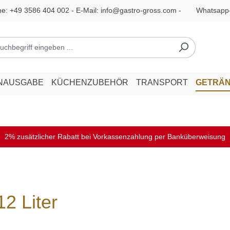
ne:
+49 3586 404 002
- E-Mail:
info@gastro-gross.com
-
Whatsapp
NAUSGABE
KÜCHENZUBEHÖR
TRANSPORT
GETRÄ
2% zusätzlicher Rabatt bei Vorkassenzahlung per Banküberweisung
2 Liter