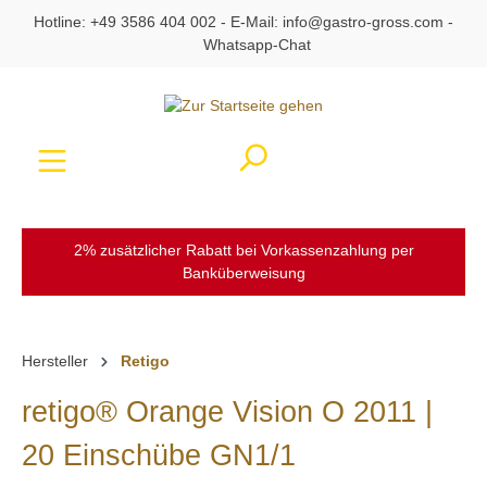
Hotline:
+49 3586 404 002
- E-Mail:
info@gastro-gross.com
-
alt springen
Whatsapp-Chat
Ware
2% zusätzlicher Rabatt bei Vorkassenzahlung per
Banküberweisung
Hersteller
Retigo
retigo® Orange Vision O 2011 |
20 Einschübe GN1/1