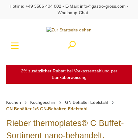
Hotline:
+49 3586 404 002
- E-Mail:
info@gastro-gross.com
-
alt springen
Whatsapp-Chat
Ware
2% zusätzlicher Rabatt bei Vorkassenzahlung per
Banküberweisung
Kochen
Kochgeschirr
GN Behälter Edelstahl
GN Behälter 1/6 GN-Behälter, Edelstahl
Rieber thermoplates® C Buffet-
Sortiment nano-behandelt,