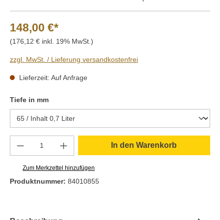
148,00 €*
(176,12 € inkl. 19% MwSt.)
zzgl. MwSt. / Lieferung versandkostenfrei
Lieferzeit: Auf Anfrage
auswählen
Tiefe in mm
Produkt Anzahl: Gib den gewünschten Wert e
In den Warenkorb
Zum Merkzettel hinzufügen
Produktnummer:
84010855