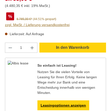
(4.480,35 € inkl. 19% MwSt.)
%
6.785,00 €*
(44.51% gespart)
zzgl. MwSt. / Lieferung versandkostenfrei
Lieferzeit: Auf Anfrage
Produkt Anzahl: Gib den gewünschten Wert e
In den Warenkorb
So einfach ist Leasing!
Nutzen Sie die vielen Vorteile von
Leasing für Ihren Erfolg. Keine langen
Wege mehr zur Bank und eine
Entscheidung innerhalb von wenigen
Minuten.
Leasingoptionen anzeigen