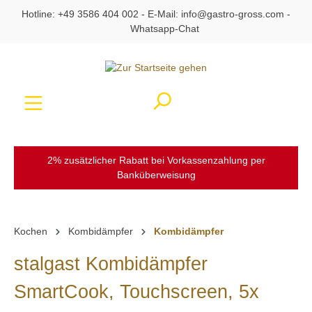
Hotline:
+49 3586 404 002
- E-Mail:
info@gastro-gross.com
-
alt springen
Whatsapp-Chat
Ware
2% zusätzlicher Rabatt bei Vorkassenzahlung per
Banküberweisung
Kochen
Kombidämpfer
Kombidämpfer
stalgast Kombidämpfer
SmartCook, Touchscreen, 5x