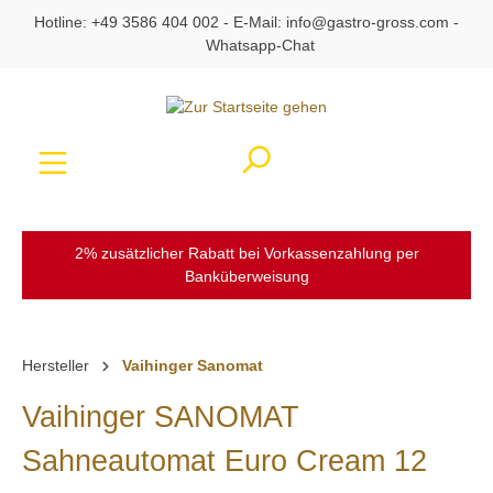
Hotline:
+49 3586 404 002
- E-Mail:
info@gastro-gross.com
-
alt springen
Whatsapp-Chat
Ware
2% zusätzlicher Rabatt bei Vorkassenzahlung per
Banküberweisung
Hersteller
Vaihinger Sanomat
Vaihinger SANOMAT
Sahneautomat Euro Cream 12