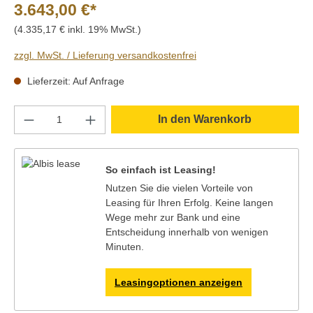
3.643,00 €*
(4.335,17 € inkl. 19% MwSt.)
zzgl. MwSt. / Lieferung versandkostenfrei
Lieferzeit: Auf Anfrage
Produkt Anzahl: Gib den gewünschten Wert e
In den Warenkorb
So einfach ist Leasing!
Nutzen Sie die vielen Vorteile von
Leasing für Ihren Erfolg. Keine langen
Wege mehr zur Bank und eine
Entscheidung innerhalb von wenigen
Minuten.
Leasingoptionen anzeigen