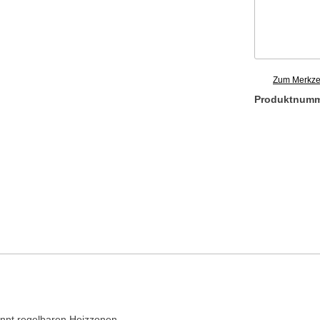
Zum Merkzet
Produktnum
ennt regelbaren Heizzonen