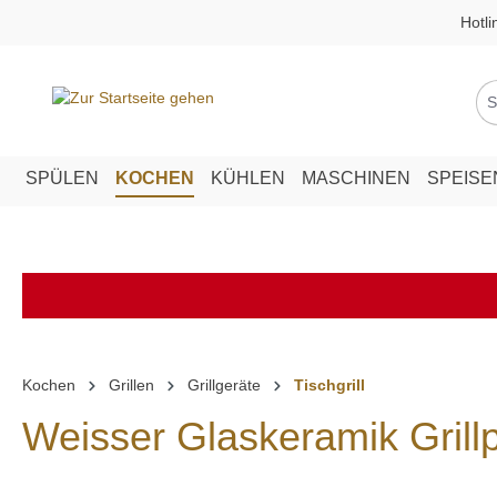
Hotli
springen
Zur Hauptnavigation springen
SPÜLEN
KOCHEN
KÜHLEN
MASCHINEN
SPEIS
Kochen
Grillen
Grillgeräte
Tischgrill
Weisser Glaskeramik Grill