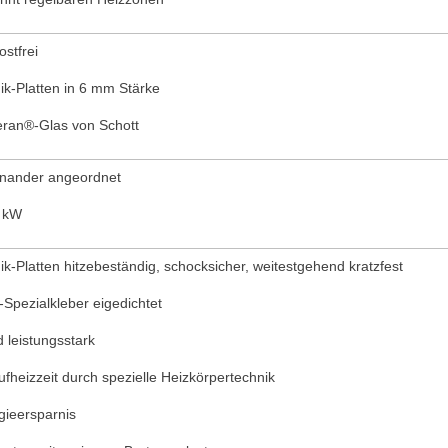
ostfrei
k-Platten in 6 mm Stärke
eran®-Glas von Schott
nander angeordnet
0 kW
-Platten hitzebeständig, schocksicher, weitestgehend kratzfest
Spezialkleber eigedichtet
 leistungsstark
fheizzeit durch spezielle Heizkörpertechnik
ieersparnis