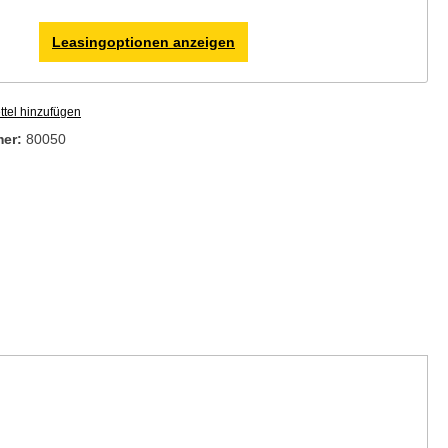
Leasingoptionen anzeigen
tel hinzufügen
mer:
80050