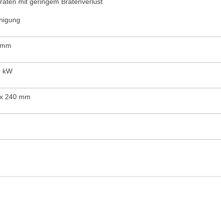
Braten mit geringem Bratenverlust
inigung
 mm
,0 kW
 x 240 mm