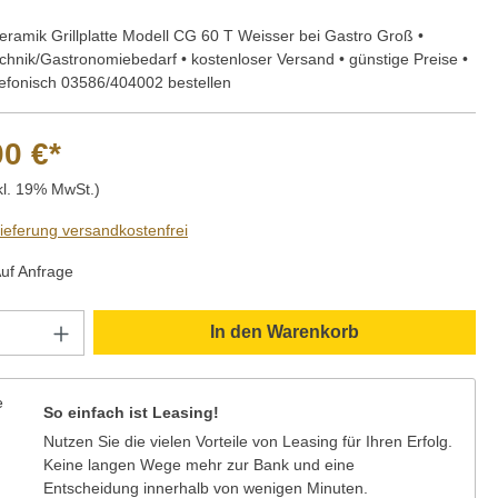
ramik Grillplatte Modell CG 60 T Weisser bei Gastro Groß •
hnik/Gastronomiebedarf • kostenloser Versand • günstige Preise •
lefonisch 03586/404002 bestellen
00 €*
kl. 19% MwSt.)
Lieferung versandkostenfrei
Auf Anfrage
Anzahl: Gib den gewünschten Wert ein oder
In den Warenkorb
So einfach ist Leasing!
Nutzen Sie die vielen Vorteile von Leasing für Ihren Erfolg.
Keine langen Wege mehr zur Bank und eine
Entscheidung innerhalb von wenigen Minuten.