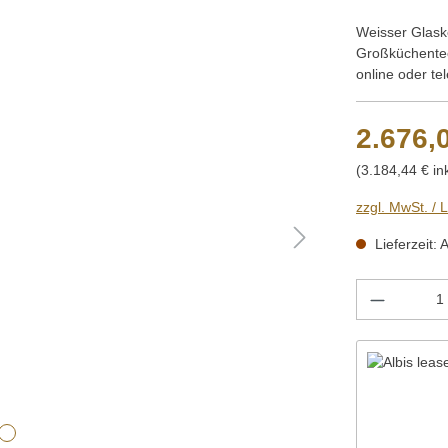
Weisser Glaske
Großküchentec
online oder te
2.676,
(3.184,44 € in
zzgl. MwSt. / 
Lieferzeit: 
Produkt 