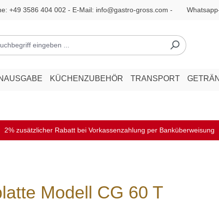
ne:
+49 3586 404 002
- E-Mail:
info@gastro-gross.com
-
Whatsapp
ENAUSGABE
KÜCHENZUBEHÖR
TRANSPORT
GETRÄ
2% zusätzlicher Rabatt bei Vorkassenzahlung per Banküberweisung
platte Modell CG 60 T