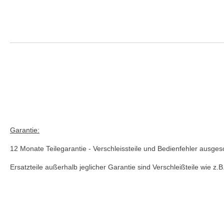
Vergleich Anleitung Hilfe Handbuch Daten Einsatzgebiet Verwend
Vergleich Anleitung Hilfe Handbuch Daten Einsatzgebiet Verwendu
Garantie:
12 Monate Teilegarantie - Verschleissteile und Bedienfehler ausges
Ersatzteile außerhalb jeglicher Garantie sind Verschleißteile wie z