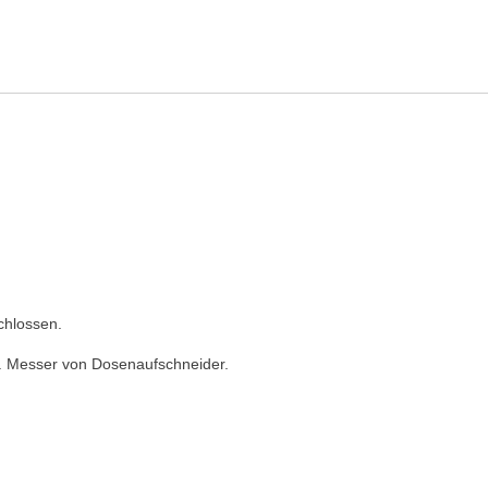
ung
ng
chlossen.
.B. Messer von Dosenaufschneider.