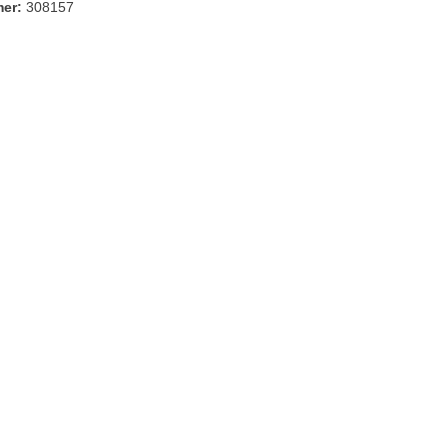
mer:
308157