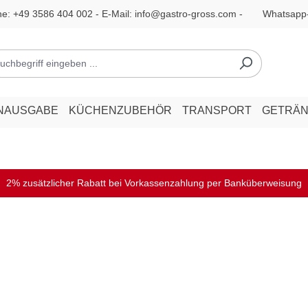
ne:
+49 3586 404 002
- E-Mail:
info@gastro-gross.com
-
Whatsapp
NAUSGABE
KÜCHENZUBEHÖR
TRANSPORT
GETRÄ
2% zusätzlicher Rabatt bei Vorkassenzahlung per Banküberweisung