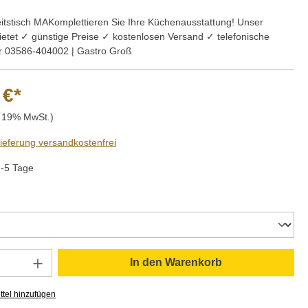
eitstisch MAKomplettieren Sie Ihre Küchenausstattung! Unser
ietet ✓ günstige Preise ✓ kostenlosen Versand ✓ telefonische
r 03586-404002 | Gastro Groß
 €*
. 19% MwSt.)
Lieferung versandkostenfrei
2-5 Tage
auswählen
Anzahl: Gib den gewünschten Wert ein oder
In den Warenkorb
tel hinzufügen