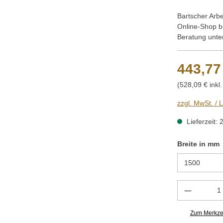
Bartscher Arb
Online-Shop b
Beratung unte
443,77
(528,09 € inkl
zzgl. MwSt. / 
Lieferzeit: 
Breite in mm
Produkt 
Zum Merkzet