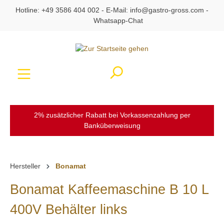
Hotline:
+49 3586 404 002
- E-Mail:
info@gastro-gross.com
-
alt springen
Whatsapp-Chat
Ware
2% zusätzlicher Rabatt bei Vorkassenzahlung per
Banküberweisung
Hersteller
Bonamat
Bonamat Kaffeemaschine B 10 L
400V Behälter links