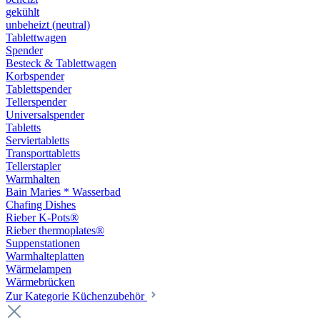
gekühlt
unbeheizt (neutral)
Tablettwagen
Spender
Besteck & Tablettwagen
Korbspender
Tablettspender
Tellerspender
Universalspender
Tabletts
Serviertabletts
Transporttabletts
Tellerstapler
Warmhalten
Bain Maries * Wasserbad
Chafing Dishes
Rieber K-Pots®
Rieber thermoplates®
Suppenstationen
Warmhalteplatten
Wärmelampen
Wärmebrücken
Zur Kategorie Küchenzubehör