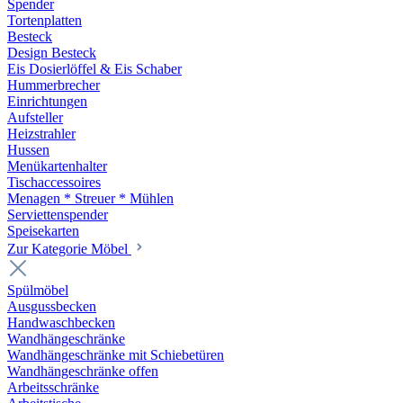
Spender
Tortenplatten
Besteck
Design Besteck
Eis Dosierlöffel & Eis Schaber
Hummerbrecher
Einrichtungen
Aufsteller
Heizstrahler
Hussen
Menükartenhalter
Tischaccessoires
Menagen * Streuer * Mühlen
Serviettenspender
Speisekarten
Zur Kategorie Möbel
Spülmöbel
Ausgussbecken
Handwaschbecken
Wandhängeschränke
Wandhängeschränke mit Schiebetüren
Wandhängeschränke offen
Arbeitsschränke