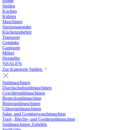
Home
Spülen
Kochen
Kühlen
Maschinen
Speisenausgabe
Küchenzubehör
Transport
Getränke
Gastraum
Möbel
Hersteller
%SALE%
Zur Kategorie Spülen
Spülmaschinen
Durchschubspülmaschinen
Geschirrspülmaschinen
Besteckspülmaschine
Bistrospülmaschinen
Gläserspülmaschinen
Salat- und Gemüsewaschmaschine
Topf-, Bleche- und Gerätespülmaschine
Spülmaschinen Zubehör
Spülkörbe