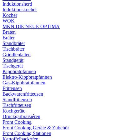
Induktionsherd
Induktionskocher
Kocher
WOK
MKN DIE NEUE OPTIMA
Braten
Bräter
Standbräter
Tischbräter
Griddleplatten
Standgerät
Tischgerät
Kippbratpfannen
Elektro-Kippbratpfannen
Gas-Kippbratpfannen
Fritteusen
Backwarenfritteusen
Standfritteusen
Tischfritteusen
Kochgeräte
Druckgarbraisiéren
Front Cooking
Front Cooking Geräte & Zubehör
Front Cooking Stationen
Kartoffelbackofen