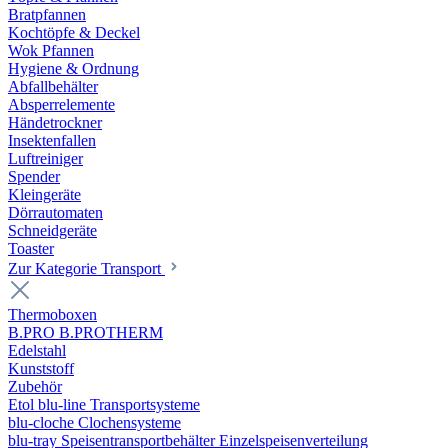
Bratpfannen
Kochtöpfe & Deckel
Wok Pfannen
Hygiene & Ordnung
Abfallbehälter
Absperrelemente
Händetrockner
Insektenfallen
Luftreiniger
Spender
Kleingeräte
Dörrautomaten
Schneidgeräte
Toaster
Zur Kategorie Transport
Thermoboxen
B.PRO B.PROTHERM
Edelstahl
Kunststoff
Zubehör
Etol blu-line Transportsysteme
blu-cloche Clochensysteme
blu-tray Speisentransportbehälter Einzelspeisenverteilung