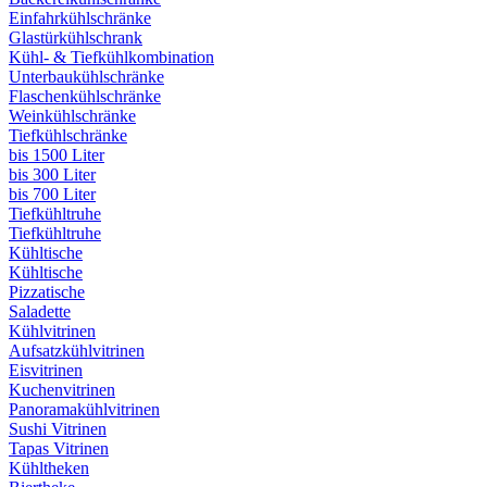
Einfahrkühlschränke
Glastürkühlschrank
Kühl- & Tiefkühlkombination
Unterbaukühlschränke
Flaschenkühlschränke
Weinkühlschränke
Tiefkühlschränke
bis 1500 Liter
bis 300 Liter
bis 700 Liter
Tiefkühltruhe
Tiefkühltruhe
Kühltische
Kühltische
Pizzatische
Saladette
Kühlvitrinen
Aufsatzkühlvitrinen
Eisvitrinen
Kuchenvitrinen
Panoramakühlvitrinen
Sushi Vitrinen
Tapas Vitrinen
Kühltheken