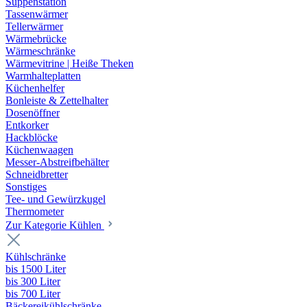
Suppenstation
Tassenwärmer
Tellerwärmer
Wärmebrücke
Wärmeschränke
Wärmevitrine | Heiße Theken
Warmhalteplatten
Küchenhelfer
Bonleiste & Zettelhalter
Dosenöffner
Entkorker
Hackblöcke
Küchenwaagen
Messer-Abstreifbehälter
Schneidbretter
Sonstiges
Tee- und Gewürzkugel
Thermometer
Zur Kategorie Kühlen
Kühlschränke
bis 1500 Liter
bis 300 Liter
bis 700 Liter
Bäckereikühlschränke