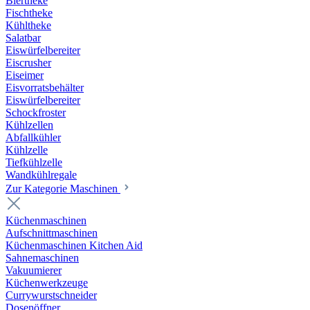
Biertheke
Fischtheke
Kühltheke
Salatbar
Eiswürfelbereiter
Eiscrusher
Eiseimer
Eisvorratsbehälter
Eiswürfelbereiter
Schockfroster
Kühlzellen
Abfallkühler
Kühlzelle
Tiefkühlzelle
Wandkühlregale
Zur Kategorie Maschinen
Küchenmaschinen
Aufschnittmaschinen
Küchenmaschinen Kitchen Aid
Sahnemaschinen
Vakuumierer
Küchenwerkzeuge
Currywurstschneider
Dosenöffner