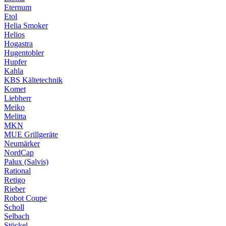
Eternum
Etol
Helia Smoker
Helios
Hogastra
Hugentobler
Hupfer
Kahla
KBS Kältetechnik
Komet
Liebherr
Meiko
Melitta
MKN
MUE Grillgeräte
Neumärker
NordCap
Palux (Salvis)
Rational
Retigo
Rieber
Robot Coupe
Scholl
Selbach
Stöckel