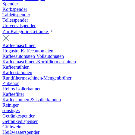
Spender
Korbspender
Tablettspender
Tellerspender
Universalspender
Zur Kategorie Getränke
Kaffeemaschinen
Hogastra Kaffeeautomaten
Kaffeeautomaten-Vollautomaten
Kaffeemaschinen-Korbfiltermaschinen
Kaffeemühlen
Kaffeestationen
Rundfiltermaschinen-Mengenbrüher
Zubehör
Helios Isolierkannen
Kaffeefilter
Kaffeekannen & Isolierkannen
Reiniger
sonstiges
Getränkespender
Getränkedispenser
Glühwein
Heißwasserspender