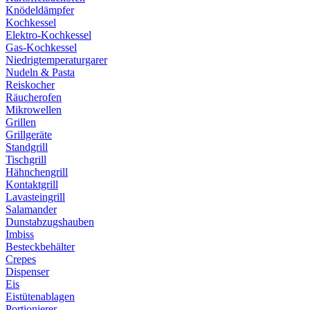
Knödeldämpfer
Kochkessel
Elektro-Kochkessel
Gas-Kochkessel
Niedrigtemperaturgarer
Nudeln & Pasta
Reiskocher
Räucherofen
Mikrowellen
Grillen
Grillgeräte
Standgrill
Tischgrill
Hähnchengrill
Kontaktgrill
Lavasteingrill
Salamander
Dunstabzugshauben
Imbiss
Besteckbehälter
Crepes
Dispenser
Eis
Eistütenablagen
Portionierer