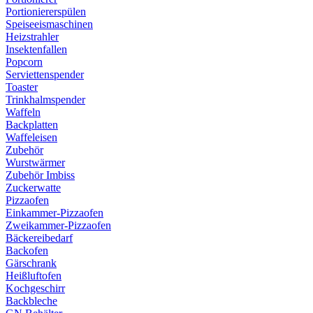
Portioniererspülen
Speiseeismaschinen
Heizstrahler
Insektenfallen
Popcorn
Serviettenspender
Toaster
Trinkhalmspender
Waffeln
Backplatten
Waffeleisen
Zubehör
Wurstwärmer
Zubehör Imbiss
Zuckerwatte
Pizzaofen
Einkammer-Pizzaofen
Zweikammer-Pizzaofen
Bäckereibedarf
Backofen
Gärschrank
Heißluftofen
Kochgeschirr
Backbleche