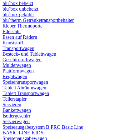
blu´box beheizt
blu´box unbeheizt
blu´box gekühlt
blu´therm Getränketransportbehälter
Rieber Thermoporte
Edelstahl
Essen auf Rädern
Kunststoff
Transportwagen
Besteck- und Tablettwagen
Geschirrkorbwagen
Muldenwagen
Plattformwagen
Regalwagen
Speisentransportwagen
Tablett Abräumwagen
Tablett Transportwagen
Tellerstapler
Servieren
Bankettwagen
Isoliergeschirr
Servierwagen
Speiseausgabesystem B.PRO Basic Line
BASIC LINE KIDS
Speisenausgabewagen