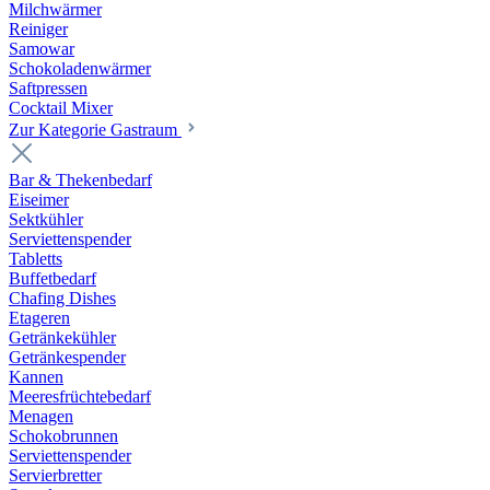
Milchwärmer
Reiniger
Samowar
Schokoladenwärmer
Saftpressen
Cocktail Mixer
Zur Kategorie Gastraum
Bar & Thekenbedarf
Eiseimer
Sektkühler
Serviettenspender
Tabletts
Buffetbedarf
Chafing Dishes
Etageren
Getränkekühler
Getränkespender
Kannen
Meeresfrüchtebedarf
Menagen
Schokobrunnen
Serviettenspender
Servierbretter