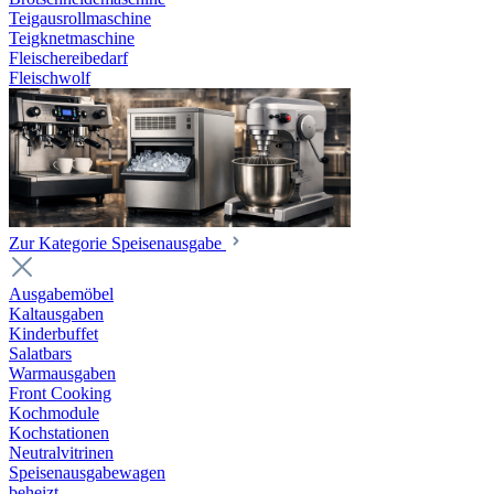
Teigausrollmaschine
Teigknetmaschine
Fleischereibedarf
Fleischwolf
Zur Kategorie Speisenausgabe
Ausgabemöbel
Kaltausgaben
Kinderbuffet
Salatbars
Warmausgaben
Front Cooking
Kochmodule
Kochstationen
Neutralvitrinen
Speisenausgabewagen
beheizt