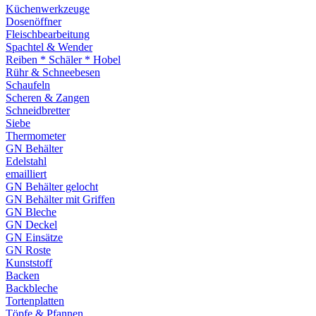
Küchenwerkzeuge
Dosenöffner
Fleischbearbeitung
Spachtel & Wender
Reiben * Schäler * Hobel
Rühr & Schneebesen
Schaufeln
Scheren & Zangen
Schneidbretter
Siebe
Thermometer
GN Behälter
Edelstahl
emailliert
GN Behälter gelocht
GN Behälter mit Griffen
GN Bleche
GN Deckel
GN Einsätze
GN Roste
Kunststoff
Backen
Backbleche
Tortenplatten
Töpfe & Pfannen