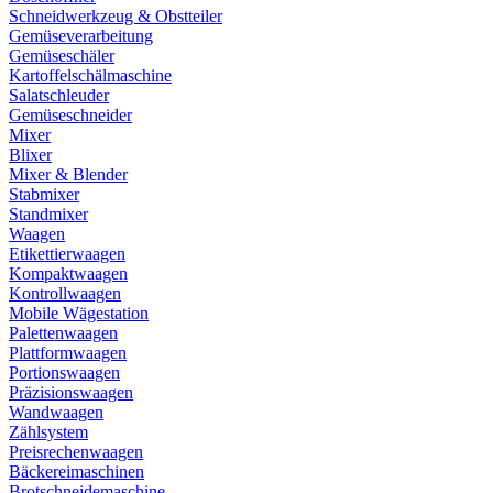
Schneidwerkzeug & Obstteiler
Gemüseverarbeitung
Gemüseschäler
Kartoffelschälmaschine
Salatschleuder
Gemüseschneider
Mixer
Blixer
Mixer & Blender
Stabmixer
Standmixer
Waagen
Etikettierwaagen
Kompaktwaagen
Kontrollwaagen
Mobile Wägestation
Palettenwaagen
Plattformwaagen
Portionswaagen
Präzisionswaagen
Wandwaagen
Zählsystem
Preisrechenwaagen
Bäckereimaschinen
Brotschneidemaschine