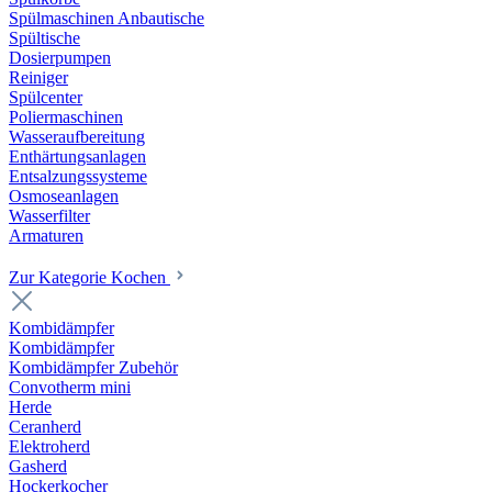
Spülmaschinen Anbautische
Spültische
Dosierpumpen
Reiniger
Spülcenter
Poliermaschinen
Wasseraufbereitung
Enthärtungsanlagen
Entsalzungssysteme
Osmoseanlagen
Wasserfilter
Armaturen
Zur Kategorie Kochen
Kombidämpfer
Kombidämpfer
Kombidämpfer Zubehör
Convotherm mini
Herde
Ceranherd
Elektroherd
Gasherd
Hockerkocher