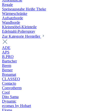
Arbeitstische
Regale
Speiseausgabe Heiße Theke
Wärmeschränke
Aufsatzborde
Wandborde
Kleinmöbel-Kleinteile
Edelstahl-Polierspray
Zur Kategorie Hersteller
ADE
APS
B.PRO
Bartscher
Beem
Berner
Bonamat
CLASSEQ
Contacto
Convotherm
Cool
Dito Sama
Dynamic
ecomax by Hobart
Eloma