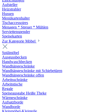
Einrichtungen
Aufsteller
Heizstrahler
Hussen
Menükartenhalter
Tischaccessoires
Menagen * Streuer * Mühlen
Serviettenspender
Speisekarten
Zur Kategorie Möbel
Spülmöbel
Ausgussbecken
Handwaschbecken
Wandhängeschränke
Wandhängeschränke mit Schiebetüren
Wandhängeschränke offen
Arbeitsschränke
Arbeitstische
Regale
Speiseausgabe Heiße Theke
Wärmeschränke
Aufsatzborde
Wandborde
Kleinmöbel-Kleinteile