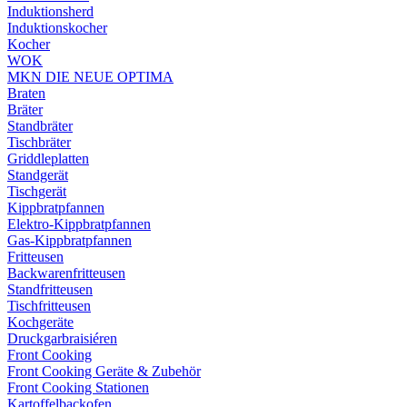
Induktionsherd
Induktionskocher
Kocher
WOK
MKN DIE NEUE OPTIMA
Braten
Bräter
Standbräter
Tischbräter
Griddleplatten
Standgerät
Tischgerät
Kippbratpfannen
Elektro-Kippbratpfannen
Gas-Kippbratpfannen
Fritteusen
Backwarenfritteusen
Standfritteusen
Tischfritteusen
Kochgeräte
Druckgarbraisiéren
Front Cooking
Front Cooking Geräte & Zubehör
Front Cooking Stationen
Kartoffelbackofen