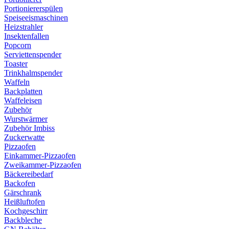
Portioniererspülen
Speiseeismaschinen
Heizstrahler
Insektenfallen
Popcorn
Serviettenspender
Toaster
Trinkhalmspender
Waffeln
Backplatten
Waffeleisen
Zubehör
Wurstwärmer
Zubehör Imbiss
Zuckerwatte
Pizzaofen
Einkammer-Pizzaofen
Zweikammer-Pizzaofen
Bäckereibedarf
Backofen
Gärschrank
Heißluftofen
Kochgeschirr
Backbleche