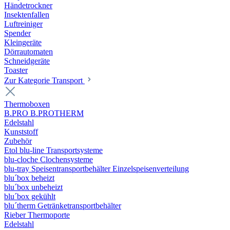
Händetrockner
Insektenfallen
Luftreiniger
Spender
Kleingeräte
Dörrautomaten
Schneidgeräte
Toaster
Zur Kategorie Transport
Thermoboxen
B.PRO B.PROTHERM
Edelstahl
Kunststoff
Zubehör
Etol blu-line Transportsysteme
blu-cloche Clochensysteme
blu-tray Speisentransportbehälter Einzelspeisenverteilung
blu´box beheizt
blu´box unbeheizt
blu´box gekühlt
blu´therm Getränketransportbehälter
Rieber Thermoporte
Edelstahl