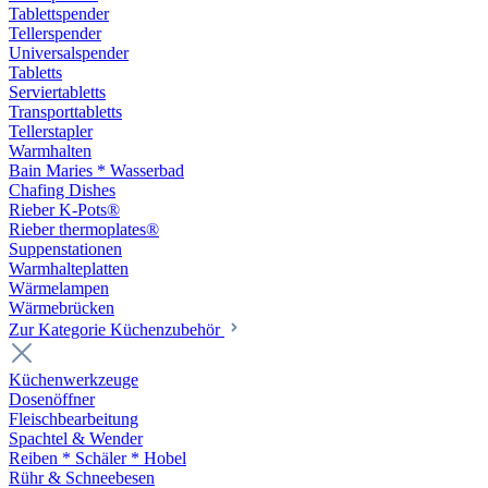
Tablettspender
Tellerspender
Universalspender
Tabletts
Serviertabletts
Transporttabletts
Tellerstapler
Warmhalten
Bain Maries * Wasserbad
Chafing Dishes
Rieber K-Pots®
Rieber thermoplates®
Suppenstationen
Warmhalteplatten
Wärmelampen
Wärmebrücken
Zur Kategorie Küchenzubehör
Küchenwerkzeuge
Dosenöffner
Fleischbearbeitung
Spachtel & Wender
Reiben * Schäler * Hobel
Rühr & Schneebesen