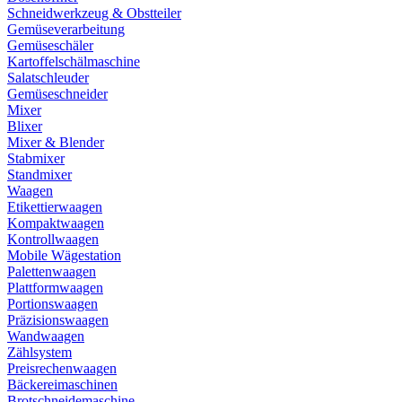
Schneidwerkzeug & Obstteiler
Gemüseverarbeitung
Gemüseschäler
Kartoffelschälmaschine
Salatschleuder
Gemüseschneider
Mixer
Blixer
Mixer & Blender
Stabmixer
Standmixer
Waagen
Etikettierwaagen
Kompaktwaagen
Kontrollwaagen
Mobile Wägestation
Palettenwaagen
Plattformwaagen
Portionswaagen
Präzisionswaagen
Wandwaagen
Zählsystem
Preisrechenwaagen
Bäckereimaschinen
Brotschneidemaschine