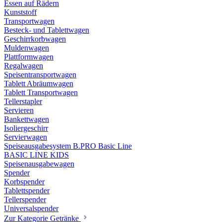
Essen auf Rädern
Kunststoff
Transportwagen
Besteck- und Tablettwagen
Geschirrkorbwagen
Muldenwagen
Plattformwagen
Regalwagen
Speisentransportwagen
Tablett Abräumwagen
Tablett Transportwagen
Tellerstapler
Servieren
Bankettwagen
Isoliergeschirr
Servierwagen
Speiseausgabesystem B.PRO Basic Line
BASIC LINE KIDS
Speisenausgabewagen
Spender
Korbspender
Tablettspender
Tellerspender
Universalspender
Zur Kategorie Getränke