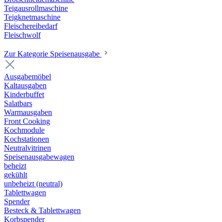
Teigausrollmaschine
Teigknetmaschine
Fleischereibedarf
Fleischwolf
Zur Kategorie Speisenausgabe
Ausgabemöbel
Kaltausgaben
Kinderbuffet
Salatbars
Warmausgaben
Front Cooking
Kochmodule
Kochstationen
Neutralvitrinen
Speisenausgabewagen
beheizt
gekühlt
unbeheizt (neutral)
Tablettwagen
Spender
Besteck & Tablettwagen
Korbspender