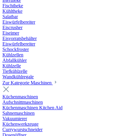
Biertheke
Fischtheke
Kühltheke
Salatbar
Eiswürfelbereiter
Eiscrusher
Eiseimer
Eisvorratsbehälter
Eiswürfelbereiter
Schockfroster
Kühlzellen
Abfallkühler
Kühlzelle
Tiefkühlzelle
Wandkühlregale
Zur Kategorie Maschinen
Küchenmaschinen
Aufschnittmaschinen
Küchenmaschinen Kitchen Aid
Sahnemaschinen
Vakuumierer
Küchenwerkzeuge
Currywurstschneider
Dosenöffner