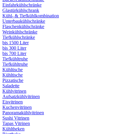
Einfahrkühlschränke
Glastürkühlschrank
Kühl- & Tiefkühlkombination
Unterbaukühlschränke
Flaschenkühlschränke
Weinkühlschränke
Tiefkühlschränke
bis 1500 Liter
bis 300 Liter
bis 700 Liter
Tiefkühltruhe
Tiefkühltruhe
Kühltische
Kühltische
Pizzatische
Saladette
Kühlvitrinen
Aufsatzkühlvitrinen
Eisvitrinen
Kuchenvitrinen
Panoramakühlvitrinen
Sushi Vitrinen
Tapas Vitrinen
Kühltheken