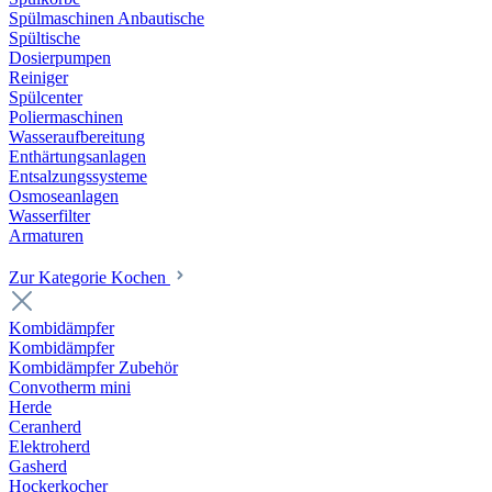
Spülmaschinen Anbautische
Spültische
Dosierpumpen
Reiniger
Spülcenter
Poliermaschinen
Wasseraufbereitung
Enthärtungsanlagen
Entsalzungssysteme
Osmoseanlagen
Wasserfilter
Armaturen
Zur Kategorie Kochen
Kombidämpfer
Kombidämpfer
Kombidämpfer Zubehör
Convotherm mini
Herde
Ceranherd
Elektroherd
Gasherd
Hockerkocher