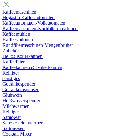
Kaffeemaschinen
Hogastra Kaffeeautomaten
Kaffeeautomaten-Vollautomaten
Kaffeemaschinen-Korbfiltermaschinen
Kaffeemühlen
Kaffeestationen
Rundfiltermaschinen-Mengenbrüher
Zubehör
Helios Isolierkannen
Kaffeefilter
Kaffeekannen & Isolierkannen
Reiniger
sonstiges
Getränkespender
Getränkedispenser
Glühwein
Heißwasserspender
Milchwärmer
Reiniger
Samowar
Schokoladenwärmer
Saftpressen
Cocktail Mixer