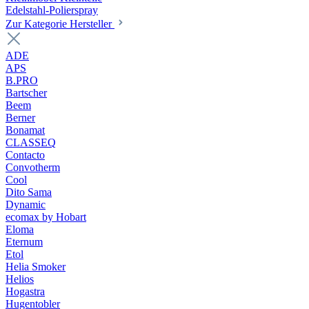
Edelstahl-Polierspray
Zur Kategorie Hersteller
ADE
APS
B.PRO
Bartscher
Beem
Berner
Bonamat
CLASSEQ
Contacto
Convotherm
Cool
Dito Sama
Dynamic
ecomax by Hobart
Eloma
Eternum
Etol
Helia Smoker
Helios
Hogastra
Hugentobler