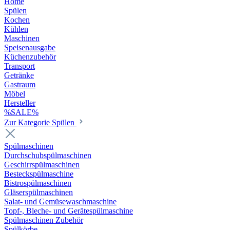
Home
Spülen
Kochen
Kühlen
Maschinen
Speisenausgabe
Küchenzubehör
Transport
Getränke
Gastraum
Möbel
Hersteller
%SALE%
Zur Kategorie Spülen
Spülmaschinen
Durchschubspülmaschinen
Geschirrspülmaschinen
Besteckspülmaschine
Bistrospülmaschinen
Gläserspülmaschinen
Salat- und Gemüsewaschmaschine
Topf-, Bleche- und Gerätespülmaschine
Spülmaschinen Zubehör
Spülkörbe