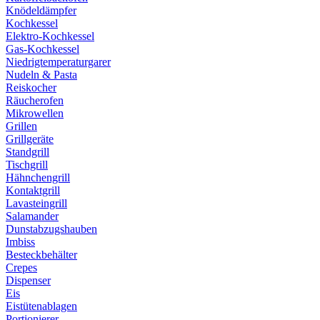
Knödeldämpfer
Kochkessel
Elektro-Kochkessel
Gas-Kochkessel
Niedrigtemperaturgarer
Nudeln & Pasta
Reiskocher
Räucherofen
Mikrowellen
Grillen
Grillgeräte
Standgrill
Tischgrill
Hähnchengrill
Kontaktgrill
Lavasteingrill
Salamander
Dunstabzugshauben
Imbiss
Besteckbehälter
Crepes
Dispenser
Eis
Eistütenablagen
Portionierer