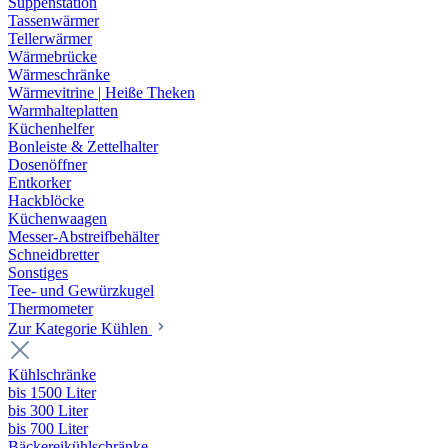
Suppenstation
Tassenwärmer
Tellerwärmer
Wärmebrücke
Wärmeschränke
Wärmevitrine | Heiße Theken
Warmhalteplatten
Küchenhelfer
Bonleiste & Zettelhalter
Dosenöffner
Entkorker
Hackblöcke
Küchenwaagen
Messer-Abstreifbehälter
Schneidbretter
Sonstiges
Tee- und Gewürzkugel
Thermometer
Zur Kategorie Kühlen
Kühlschränke
bis 1500 Liter
bis 300 Liter
bis 700 Liter
Bäckereikühlschränke