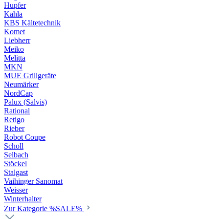
Hupfer
Kahla
KBS Kältetechnik
Komet
Liebherr
Meiko
Melitta
MKN
MUE Grillgeräte
Neumärker
NordCap
Palux (Salvis)
Rational
Retigo
Rieber
Robot Coupe
Scholl
Selbach
Stöckel
Stalgast
Vaihinger Sanomat
Weisser
Winterhalter
Zur Kategorie %SALE%