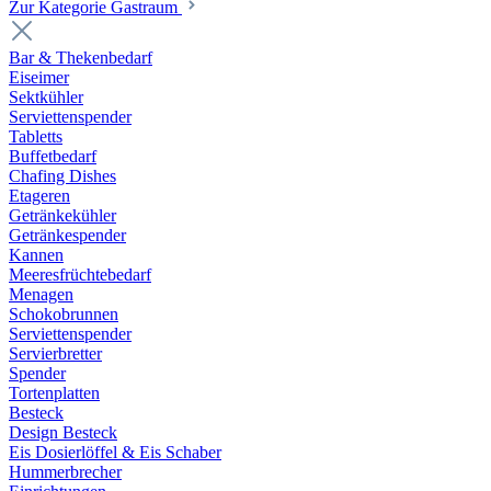
Zur Kategorie Gastraum
Bar & Thekenbedarf
Eiseimer
Sektkühler
Serviettenspender
Tabletts
Buffetbedarf
Chafing Dishes
Etageren
Getränkekühler
Getränkespender
Kannen
Meeresfrüchtebedarf
Menagen
Schokobrunnen
Serviettenspender
Servierbretter
Spender
Tortenplatten
Besteck
Design Besteck
Eis Dosierlöffel & Eis Schaber
Hummerbrecher